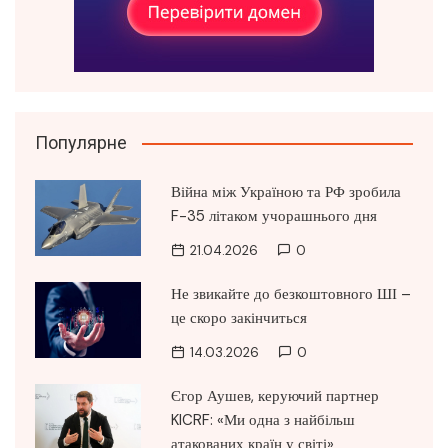
Популярне
Війна між Україною та РФ зробила
F-35 літаком учорашнього дня
21.04.2026
0
Не звикайте до безкоштовного ШІ –
це скоро закінчиться
14.03.2026
0
Єгор Аушев, керуючий партнер
KICRF: «Ми одна з найбільш
атакованих країн у світі»