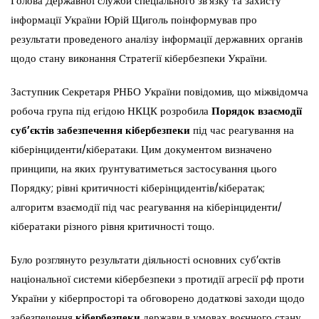
Голова Державної служби спеціального зв’язку та захисту
інформації України Юрій Щиголь поінформував про
результати проведеного аналізу інформації державних органів
щодо стану виконання Стратегії кібербезпеки України.
Заступник Секретаря РНБО України повідомив, що міжвідомча
робоча група під егідою НКЦК розробила
Порядок взаємодії
суб’єктів забезпечення кібербезпеки
під час реагування на
кіберінциденти/кібератаки. Цим документом визначено
принципи, на яких ґрунтуватиметься застосування цього
Порядку; рівні критичності кіберінцидентів/кібератак;
алгоритм взаємодії під час реагування на кіберінциденти/
кібератаки різного рівня критичності тощо.
Було розглянуто результати діяльності основних суб’єктів
національної системи кібербезпеки з протидії агресії рф проти
України у кіберпросторі та обговорено додаткові заходи щодо
забезпечення
кібербезпеки
держави в умовах воєнного стану.