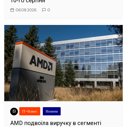
10-го серпня
06.08.2026
0
ІТ-бізнес
Новини
AMD подвоїла виручку в сегменті