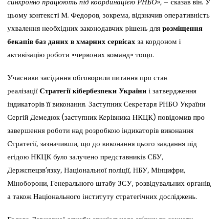
синхронно працюють під координацією РНБО
», – сказав він. У
цьому контексті М. Федоров, зокрема, відзначив оперативність
ухвалення необхідних законодавчих рішень для
розміщення
бекапів баз даних в хмарних сервісах
за кордоном і
активізацію роботи «червоних команд» тощо.
Учасники засідання обговорили питання про стан
реалізації
Стратегії кібербезпеки України
і затвердження
індикаторів її виконання. Заступник Секретаря РНБО України
Сергій Демедюк (заступник Керівника НКЦК) повідомив про
завершення роботи над розробкою індикаторів виконання
Стратегії, зазначивши, що до виконання цього завдання під
егідою НКЦК було залучено представників СБУ,
Держспецзв’язку, Національної поліції, НБУ, Мінцифри,
Міноборони, Генерального штабу ЗСУ, розвідувальних органів,
а також Національного інституту стратегічних досліджень.