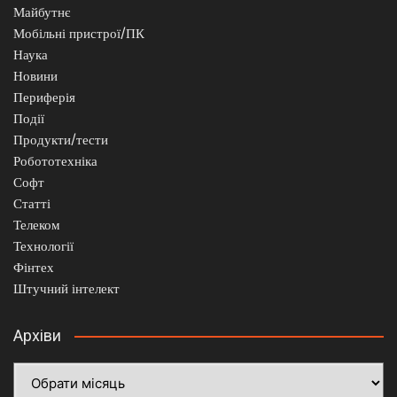
Майбутнє
Мобільні пристрої/ПК
Наука
Новини
Периферія
Події
Продукти/тести
Робототехніка
Софт
Статті
Телеком
Технології
Фінтех
Штучний інтелект
Архіви
Архіви