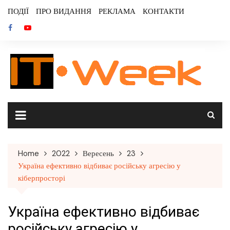
Skip
ПОДІЇ
ПРО ВИДАННЯ
РЕКЛАМА
КОНТАКТИ
to
content
Home
2022
Вересень
23
Україна ефективно відбиває російську агресію у
кіберпросторі
Україна ефективно відбиває
російську агресію у