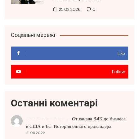
25.02.2026
0
Соціальні мережі
Like
Follow
Останні коментарі
SEO Service Price
до
От канала 64К до бизнеса
в США и ЕС. История одного провайдера
21.08.2022