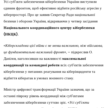
Усі суб’єкти забезпечення кібербезпеки України виступили
єдиним фронтом, щоб ефективно відбити російську агресію у
кіберпросторі. Про це заявив Секретар Ради національної
безпеки і оборони України, відкриваючи у четвер засідання
Національного координаційного центру кібербезпеки
(НКЦК).
«
Кіберскладова цієї війни є не менш важливою, ніж військова,
це фундаментально важливий фронт
», – підкреслив О.
Данілов, наголосивши на важливості
максимальної
координації та командної роботи
всіх суб’єктів забезпечення
кібербезпеки у питаннях реагування на кіберінциденти та
відбиття кібератак в умовах воєнного стану.
Міністр цифрової трансформації України зазначив, що за
останні півроку рівень координації між суб’єктами
забезпечення кібербезпеки суттєво зріс. «
Усі суб’єкти