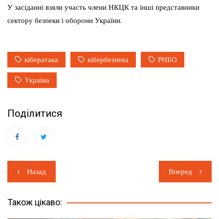
У засіданні взяли участь члени НКЦК та інші представники
сектору безпеки і оборони України.
кібератака
кібербезпека
РНБО
Україна
Поділитися
Навігація
Назад
Вперед
записів
Також цікаво: