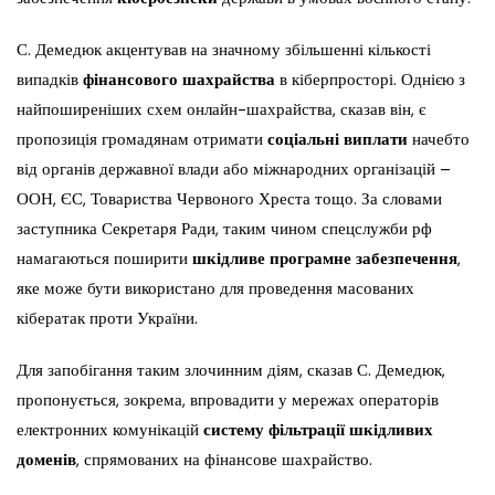
С. Демедюк акцентував на значному збільшенні кількості
випадків
фінансового шахрайства
в кіберпросторі. Однією з
найпоширеніших схем онлайн-шахрайства, сказав він, є
пропозиція громадянам отримати
соціальні виплати
начебто
від органів державної влади або міжнародних організацій –
ООН, ЄС, Товариства Червоного Хреста тощо. За словами
заступника Секретаря Ради, таким чином спецслужби рф
намагаються поширити
шкідливе програмне забезпечення
,
яке може бути використано для проведення масованих
кібератак проти України.
Для запобігання таким злочинним діям, сказав С. Демедюк,
пропонується, зокрема, впровадити у мережах операторів
електронних комунікацій
систему фільтрації шкідливих
доменів
, спрямованих на фінансове шахрайство.