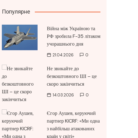
Популярне
Війна між Україною та
РФ зробила F-35 літаком
учорашнього дня
21.04.2026
0
Не звикайте до
безкоштовного ШІ – це
скоро закінчиться
14.03.2026
0
Єгор Аушев, керуючий
партнер KICRF: «Ми одна
з найбільш атакованих
країн у світі»