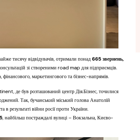
 майже тисячу відвідувачів, отримали понад
665 звернень,
онсультацій зі створеними road map для підприємців.
го, фінансового, маркетингового та бізнес-напрямів.
inent, де був розташований центр Дія.Бізнес, точилися
коджений. Так, бучанський міський голова Анатолій
 в результаті війни росії проти України.
35
, найбільш постраждалі вулиці – Вокзальна, Києво-