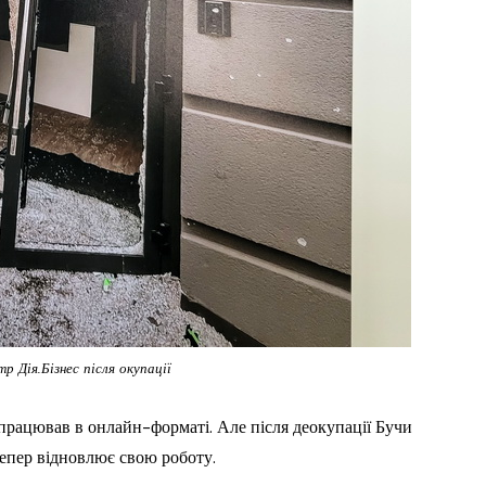
р Дія.Бізнес після окупації
і працював в онлайн-форматі. Але після деокупації Бучи
 тепер відновлює свою роботу.