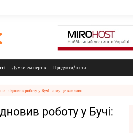
тті
Думки експертів
Продукти/тести
знес відновив роботу у Бучі: чому це важливо
дновив роботу у Бучі: