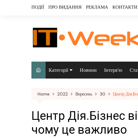
Skip
ПОДІЇ
ПРО ВИДАННЯ
РЕКЛАМА
КОНТАКТИ
to
content
Категорії
Новини
Інтерв’ю
Ста
Аналітика
Home
2022
Вересень
30
Центр Дія.Бі
Аудіо & відео
Безпека
Центр Дія.Бізнес ві
Інфраструктура/
чому це важливо
датацентри