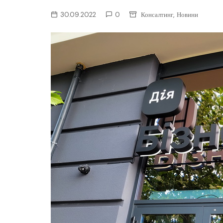
ІТ-бізнес
,
30.09.2022
0
Консалтинг
Новини
Консалтинг
Майбутнє
Мобільні пристрої/ПК
Наука
Периферія
Софт
Телеком
Технології
Фінтех