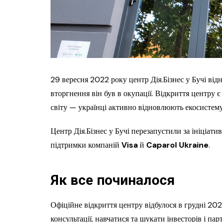
29 вересня 2022 року центр Дія.Бізнес у Бучі ві
вторгнення він був в окупації. Відкриття центру 
світу — українці активно відновлюють екосистему 
Центр Дія.Бізнес у Бучі перезапустили за ініціати
підтримки компаній
Visa
й
Caparol Ukraine
.
Як все починалося
Офіційне відкриття центру відбулося в грудні 20
консультації, навчатися та шукати інвесторів і пар