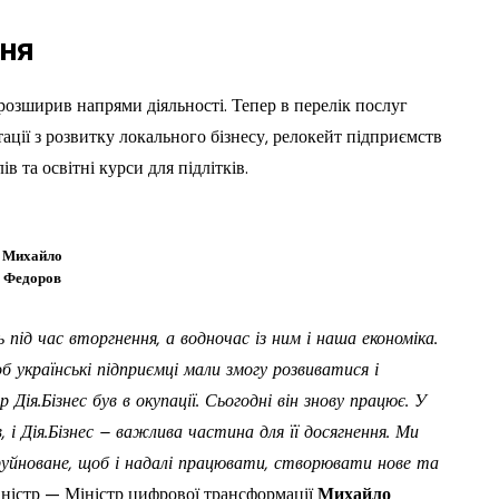
ня
розширив напрями діяльності. Тепер в перелік послуг
ації з розвитку локального бізнесу, релокейт підприємств
в та освітні курси для підлітків.
Михайло
Федоров
під час вторгнення, а водночас із ним і наша економіка.
б українські підприємці мали змогу розвиватися і
ія.Бізнес був в окупації. Сьогодні він знову працює. У
, і Дія.Бізнес – важлива частина для її досягнення. Ми
руйноване, щоб і надалі працювати, створювати нове та
іністр — Міністр цифрової трансформації
Михайло