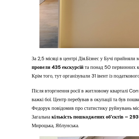
За 2,5 місяці в центрі Дія.Бізнес у Бучі прийняли
провели 435 екскурсій
та понад 50 первинних к
Крім того, тут організували 31 івент із податково
Після вторгнення росії в житловому кварталі Cont
важкі бої. Центр перебував в окупації та був пош
Федорук повідомив про статистику руйнувань міста
Загальна
кількість пошкоджених об’єктів – 29
Мироцька, Яблунська.