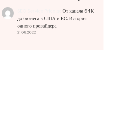
SEO Service Price
до
От канала 64К
до бизнеса в США и ЕС. История
одного провайдера
21.08.2022