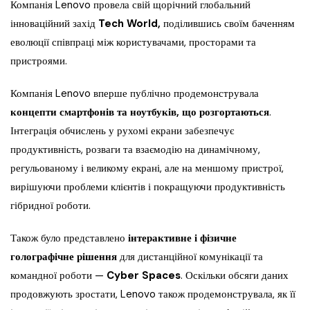
Компанія Lenovo провела свій щорічний глобальний
інноваційний захід
Tech World
,
поділившись своїм баченням
еволюції співпраці між користувачами, просторами та
пристроями.
Компанія Lenovo вперше публічно продемонструвала
концепти смартфонів та ноутбуків,
що розгортаються
.
Інтеграція обчислень у рухомі екрани забезпечує
продуктивність, розваги та взаємодію на динамічному,
регульованому і великому екрані, але на меншому пристрої,
вирішуючи проблеми клієнтів і покращуючи продуктивність
гібридної роботи.
Також було представлено
інтерактивне і фізичне
голографічне рішення
для дистанційної комунікації та
командної роботи —
Cyber Spaces
. Оскільки обсяги даних
продовжують зростати, Lenovo також продемонструвала, як її