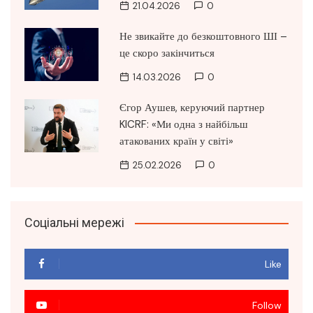
21.04.2026
0
Не звикайте до безкоштовного ШІ –
це скоро закінчиться
14.03.2026
0
Єгор Аушев, керуючий партнер
KICRF: «Ми одна з найбільш
атакованих країн у світі»
25.02.2026
0
Соціальні мережі
Like
Follow