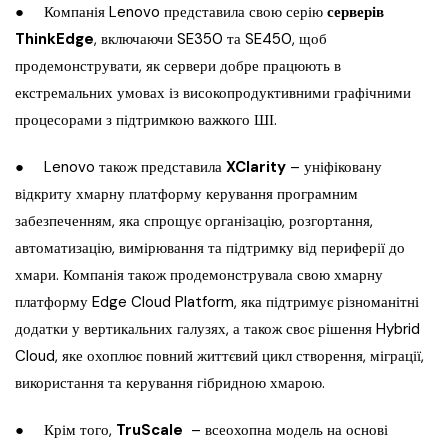
● Компанія Lenovo представила свою серію
серверів
ThinkEdge
, включаючи SE350 та SE450, щоб
продемонструвати, як сервери добре працюють в
екстремальних умовах із високопродуктивними графічними
процесорами з підтримкою важкого ШІ.
● Lenovo також представила
XClarity
– уніфіковану
відкриту хмарну платформу керування програмним
забезпеченням, яка спрощує організацію, розгортання,
автоматизацію, вимірювання та підтримку від периферії до
хмари. Компанія також продемонструвала свою хмарну
платформу Edge Cloud Platform, яка підтримує різноманітні
додатки у вертикальних галузях, а також своє рішення Hybrid
Cloud, яке охоплює повний життєвий цикл створення, міграції,
використання та керування гібридною хмарою.
● Крім того,
TruScale
– всеохопна модель на основі