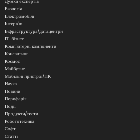
Думки експертів
Екологія
Електромобілі
Інтерв'ю
Інфраструктура/датацентри
ІТ-бізнес
Комп'ютерні компоненти
Консалтинг
Космос
Майбутнє
Мобільні пристрої/ПК
Наука
Новини
Периферія
Події
Продукти/тести
Робототехніка
Софт
Статті