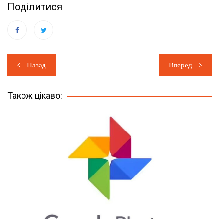
Поділитися
Навігація
Назад
Вперед
записів
Також цікаво: