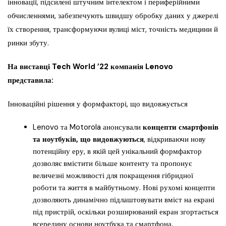
інновації, підсилені штучним інтелектом і периферійними
обчисленнями, забезпечують швидшу обробку даних у джерелі
їх створення, трансформуючи вулиці міст, точність медицини й
ринки збуту.
На виставці Tech World ’22 компанія Lenovo
представила:
Інноваційні рішення у формфакторі, що видовжується
Lenovo та Motorola анонсували
концепти смартфонів
та ноутбуків, що видовжуються
, відкриваючи нову
потенційну еру, в якій цей унікальний формфактор
дозволяє вмістити більше контенту та пропонує
величезні можливості для покращення гібридної
роботи та життя в майбутньому. Нові рухомі концепти
дозволяють динамічно підлаштовувати вміст на екрані
під пристрій, оскільки розширюваний екран згортається
всередину основи ноутбука та смартфона.