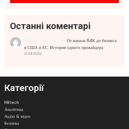
Останні коментарі
SEO Service Price
до
От канала 64К до бизнеса
в США и ЕС. История одного провайдера
21.08.2022
Категорії
Miltech
Аналітика
Аудіо & відео
Безпека