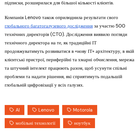
підписки, розширилася для більшої кількості клієнтів.
Компанія Lenovo також оприлюднила результати свого
глобального багатогалузевого дослідження
за участю 500
технічних директорів (CTO). Дослідження виявило погляди
технічного директора на те, як традиційні ІТ
продовжуватимуть розвиватися в «нову ІТ» архітектуру, в якій
клієнтські пристрої, периферійні та хмарні обчислення, мережа
та штучний інтелект працюють разом, щоб усунути спільні
проблеми та надати рішення, які сприятимуть подальшій
глобальній цифровізації у всіх галузях.
AI
Lenovo
Motorola
мобільні технології
ноутбук