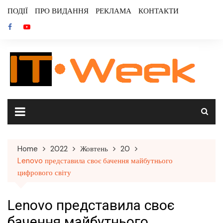
Skip
ПОДІЇ
ПРО ВИДАННЯ
РЕКЛАМА
КОНТАКТИ
to
content
Home
2022
Жовтень
20
Lenovo представила своє бачення майбутнього
цифрового світу
Lenovo представила своє
бачення майбутнього