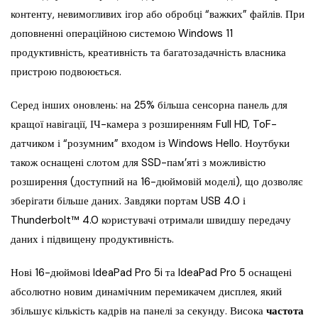
контенту, невимогливих ігор або обробці “важких” файлів. При
доповненні операційною системою Windows 11
продуктивність, креативність та багатозадачність власника
пристрою подвоюється.
Серед інших оновлень: на 25% більша сенсорна панель для
кращої навігації, ІЧ-камера з розширенням Full HD, ToF-
датчиком і “розумним” входом із Windows Hello. Ноутбуки
також оснащені слотом для SSD-пам’яті з можливістю
розширення (доступний на 16-дюймовій моделі), що дозволяє
зберігати більше даних. Завдяки портам USB 4.0 і
Thunderbolt™ 4.0 користувачі отримали швидшу передачу
даних і підвищену продуктивність.
Нові 16-дюймові IdeaPad Pro 5i та IdeaPad Pro 5 оснащені
абсолютно новим динамічним перемикачем дисплея, який
збільшує кількість кадрів на панелі за секунду. Висока
частота