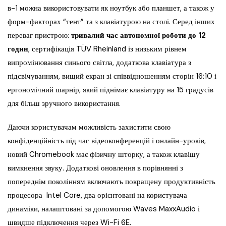
в-1 можна використовувати як ноутбук або планшет, а також у
форм-факторах “тент” та з клавіатурою на столі. Серед інших
переваг пристрою:
тривалий час автономної роботи до 12
годин
, сертифікація TÜV Rheinland із низьким рівнем
випромінювання синього світла, додаткова клавіатура з
підсвічуванням, вищий екран зі співвідношенням сторін 16:10 і
ергономічний шарнір, який піднімає клавіатуру на 15 градусів
для більш зручного використання.
Даючи користувачам можливість захистити свою
конфіденційність під час відеоконференцій і онлайн-уроків,
новий Chromebook має фізичну шторку, а також клавішу
вимкнення звуку. Додаткові оновлення в порівнянні з
попереднім поколінням включають покращену продуктивність
процесора Intel Core, два орієнтовані на користувача
динаміки, налаштовані за допомогою Waves MaxxAudio і
швидше підключення через Wi-Fi 6E.