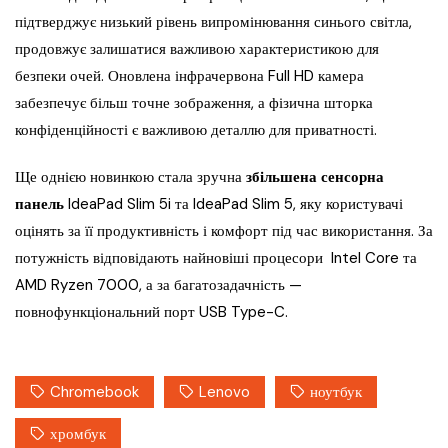
підтверджує низький рівень випромінювання синього світла,
продовжує залишатися важливою характеристикою для
безпеки очей. Оновлена інфрачервона Full HD камера
забезпечує більш точне зображення, а фізична шторка
конфіденційності є важливою деталлю для приватності.
Ще однією новинкою стала зручна
збільшена сенсорна
панель
IdeaPad Slim 5i та IdeaPad Slim 5, яку користувачі
оцінять за її продуктивність і комфорт під час використання. За
потужність відповідають найновіші процесори Intel Core та
AMD Ryzen 7000, а за багатозадачність —
повнофункціональний порт USB Type-C.
Chromebook
Lenovo
ноутбук
хромбук