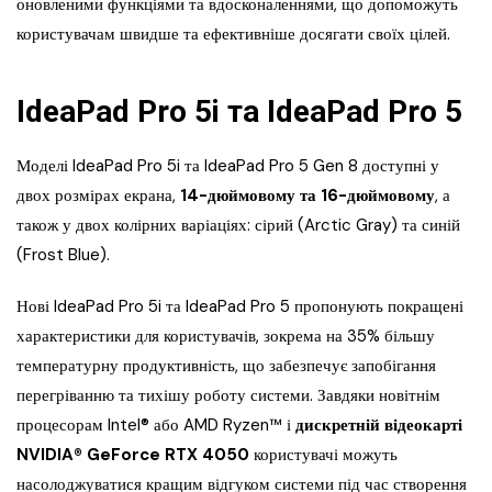
оновленими функціями та вдосконаленнями, що допоможуть
користувачам швидше та ефективніше досягати своїх цілей.
IdeaPad Pro 5i та IdeaPad Pro 5
Моделі IdeaPad Pro 5i та IdeaPad Pro 5 Gen 8 доступні у
двох розмірах екрана,
14-дюймовому та 16-дюймовому
, а
також у двох колірних варіаціях: сірий (Arctic Gray) та синій
(Frost Blue).
Нові IdeaPad Pro 5i та IdeaPad Pro 5 пропонують покращені
характеристики для користувачів, зокрема на 35% більшу
температурну продуктивність, що забезпечує запобігання
перегріванню та тихішу роботу системи. Завдяки новітнім
процесорам Intel® або AMD Ryzen™ і
дискретній відеокарті
NVIDIA® GeForce RTX 4050
користувачі можуть
насолоджуватися кращим відгуком системи під час створення