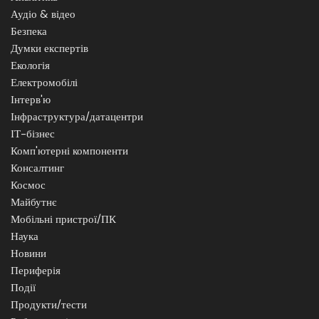
Аудіо & відео
Безпека
Думки експертів
Екологія
Електромобілі
Інтерв'ю
Інфраструктура/датацентри
ІТ-бізнес
Комп'ютерні компоненти
Консалтинг
Космос
Майбутнє
Мобільні пристрої/ПК
Наука
Новини
Периферія
Події
Продукти/тести