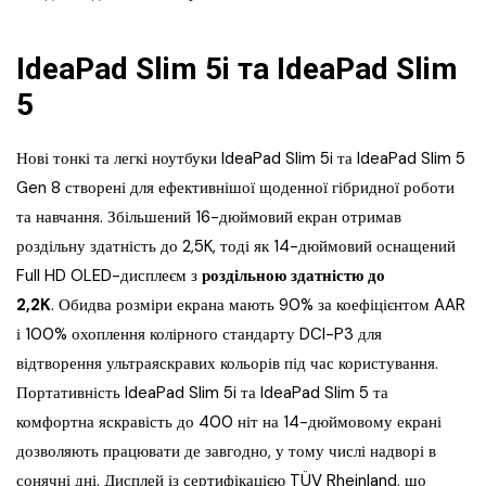
IdeaPad Slim 5i та IdeaPad Slim
5
Нові тонкі та легкі ноутбуки IdeaPad Slim 5i та IdeaPad Slim 5
Gen 8 створені для ефективнішої щоденної гібридної роботи
та навчання. Збільшений 16-дюймовий екран отримав
роздільну здатність до 2,5K, тоді як 14-дюймовий оснащений
Full HD OLED-дисплеєм з
роздільною здатністю до
2,2K
. Обидва розміри екрана мають 90% за коефіцієнтом AAR
і 100% охоплення колірного стандарту DCI-P3 для
відтворення ультраяскравих кольорів під час користування.
Портативність IdeaPad Slim 5i та IdeaPad Slim 5 та
комфортна яскравість до 400 ніт на 14-дюймовому екрані
дозволяють працювати де завгодно, у тому числі надворі в
сонячні дні. Дисплей із сертифікацією TÜV Rheinland, що