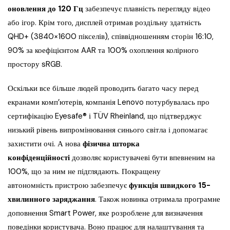
оновлення до 120 Гц
забезпечує плавність перегляду відео
або ігор. Крім того, дисплей отримав роздільну здатність
QHD+ (3840×1600 пікселів), співвідношенням сторін 16:10,
90% за коефіцієнтом AAR та 100% охоплення колірного
простору sRGB.
Оскільки все більше людей проводить багато часу перед
екранами комп’ютерів, компанія Lenovo потурбувалась про
сертифікацію Eyesafe® і TÜV Rheinland, що підтверджує
низький рівень випромінювання синього світла і допомагає
захистити очі. А нова
фізична шторка
конфіденційності
дозволяє користувачеві бути впевненим на
100%, що за ним не підглядають. Покращену
автономність пристрою забезпечує
функція швидкого 15-
хвилинного заряджання
. Також новинка отримала програмне
доповнення Smart Power, яке розроблене для визначення
поведінки користувача. Воно працює для налаштування та