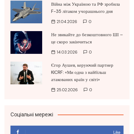
Війна між Україною та РФ зробила
F-35 літаком учорашнього дня
21.04.2026
0
Не звикайте до безкоштовного ШІ –
це скоро закінчиться
14.03.2026
0
Єгор Аушев, керуючий партнер
KICRF: «Ми одна з найбільш
атакованих країн у світі»
25.02.2026
0
Соціальні мережі
Like