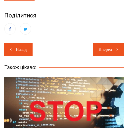
Поділитися
Навігація
Назад
Вперед
записів
Також цікаво: