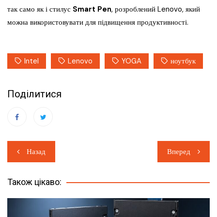
так само як і стилус
Smart Pen
, розроблений Lenovo, який
можна використовувати для підвищення продуктивності.
Intel
Lenovo
YOGA
ноутбук
Поділитися
Навігація
Назад
Вперед
записів
Також цікаво: