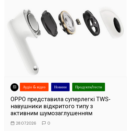
Аудіо & відео
Новини
Продукти/тести
OPPO представила суперлегкі TWS-
навушники відкритого типу з
активним шумозаглушенням
28.07.2026
0