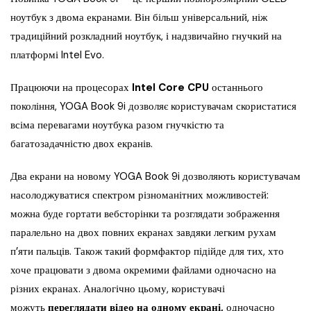
ноутбук з двома екранами. Він більш універсальний, ніж
традиційний розкладний ноутбук, і надзвичайно гнучкий на
платформі Intel Evo.
Працюючи на процесорах
Intel
Core
CPU
останнього
покоління, YOGA Book 9i дозволяє користувачам скористатися
всіма перевагами ноутбука разом гнучкістю та
багатозадачністю двох екранів.
Два екрани на новому YOGA Book 9i дозволяють користувачам
насолоджуватися спектром різноманітних можливостей:
можна буде гортати вебсторінки та розглядати зображення
паралельно на двох повних екранах завдяки легким рухам
п’яти пальців. Також такий формфактор підійде для тих, хто
хоче працювати з двома окремими файлами одночасно на
різних екранах. Аналогічно цьому, користувачі
можуть
переглядати відео на одному екрані,
одночасно