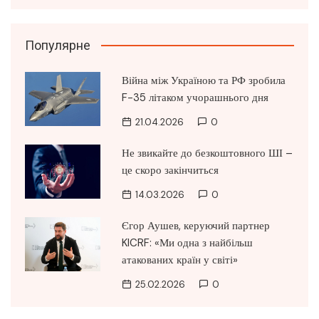
Популярне
Війна між Україною та РФ зробила
F-35 літаком учорашнього дня
21.04.2026
0
Не звикайте до безкоштовного ШІ –
це скоро закінчиться
14.03.2026
0
Єгор Аушев, керуючий партнер
KICRF: «Ми одна з найбільш
атакованих країн у світі»
25.02.2026
0