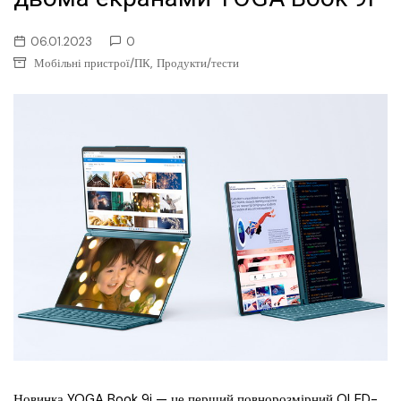
06.01.2023
0
,
Мобільні пристрої/ПК
Продукти/тести
Новинка YOGA Book 9i — це перший повнорозмірний OLED-