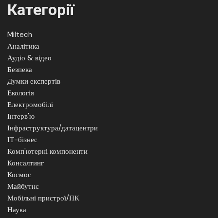
Категорії
Miltech
Аналітика
Аудіо & відео
Безпека
Думки експертів
Екологія
Електромобілі
Інтерв'ю
Інфраструктура/датацентри
ІТ-бізнес
Комп'ютерні компоненти
Консалтинг
Космос
Майбутнє
Мобільні пристрої/ПК
Наука