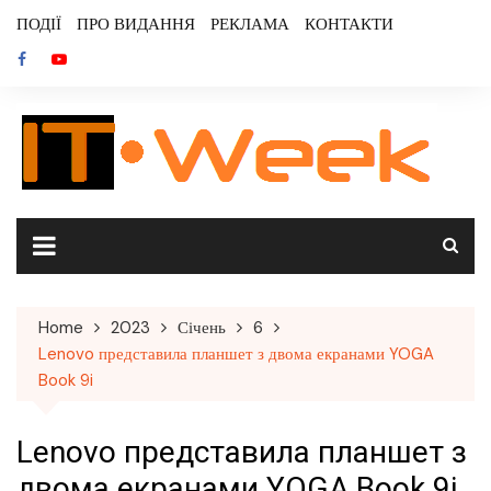
Skip
ПОДІЇ
ПРО ВИДАННЯ
РЕКЛАМА
КОНТАКТИ
to
content
Home
2023
Січень
6
Lenovo представила планшет з двома екранами YOGA
Book 9i
Lenovo представила планшет з
двома екранами YOGA Book 9i