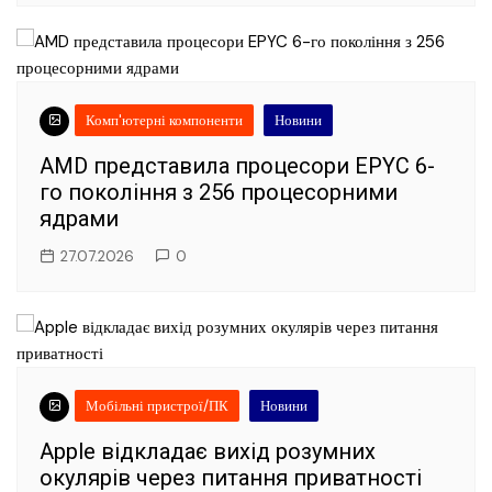
Комп'ютерні компоненти
Новини
AMD представила процесори EPYC 6-
го покоління з 256 процесорними
ядрами
27.07.2026
0
Мобільні пристрої/ПК
Новини
Apple відкладає вихід розумних
окулярів через питання приватності