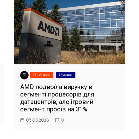
ІТ-бізнес
Новини
AMD подвоїла виручку в
сегменті процесорів для
датацентрів, але ігровий
сегмент просів на 31%
05.08.2026
0