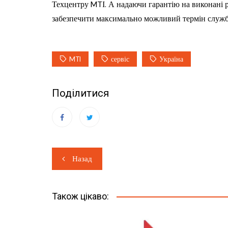
Техцентру MTІ. А надаючи гарантію на виконані р
забезпечити максимально можливий термін служб
MTI
сервіс
Україна
Поділитися
Навігація
Назад
записів
Також цікаво: