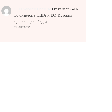
SEO Service Price
до
От канала 64К
до бизнеса в США и ЕС. История
одного провайдера
21.08.2022