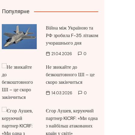
Популярне
Війна між Україною та
РФ зробила F-35 літаком
учорашнього дня
21.04.2026
0
Не звикайте до
безкоштовного ШІ – це
скоро закінчиться
14.03.2026
0
Єгор Аушев, керуючий
партнер KICRF: «Ми одна
з найбільш атакованих
країн у світі»