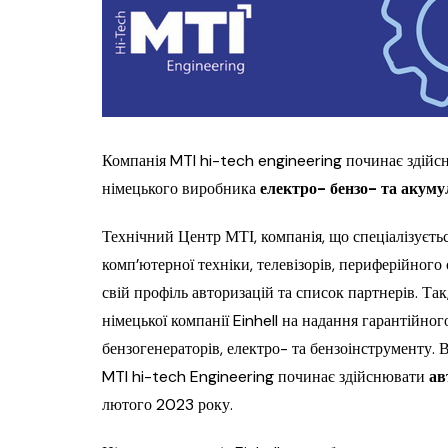
Компанія MTI hi-tech engineering починає здій
німецького виробника
електро- бензо- та акуму
Технічний Центр МТІ, компанія, що спеціалізуєть
комп’ютерної техніки, телевізорів, периферійног
свій профіль авторизацій та список партнерів. Так
німецької компанії Einhell на надання гарантійно
бензогенераторів, електро- та бензоінструменту. 
MTI hi-tech Engineering починає здійснювати
ав
лютого 2023 року.