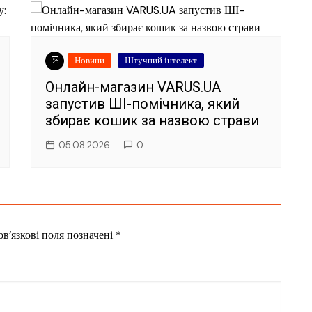
Новини
Штучний інтелект
Онлайн-магазин VARUS.UA
запустив ШІ-помічника, який
збирає кошик за назвою страви
05.08.2026
0
в’язкові поля позначені
*