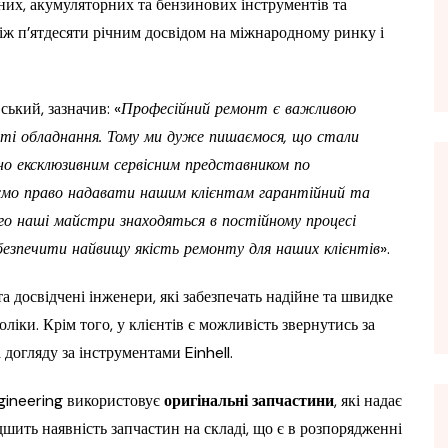
них, акумуляторних та бензинових інструментів та
іж п’ятдесяти річним досвідом на міжнародному ринку і
ький, зазначив: «
Професійний ремонт є важливою
сті обладнання. Тому ми дуже пишаємося, що стали
но ексклюзивним сервісним представником по
маємо право надавати нашим клієнтам гарантійний та
ого наші майстри знаходяться в постійному процесі
абезпечити найвищу якість ремонту для наших клієнтів
».
а досвідчені інженери, які забезпечать надійне та швидке
ліки. Крім того, у клієнтів є можливість звернутись за
догляду за інструментами Einhell.
gineering використовує
оригінальні запчастини
, які надає
ить наявність запчастин на складі, що є в розпорядженні