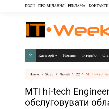
Skip
ПОДІЇ
ПРО ВИДАННЯ
РЕКЛАМА
КОНТАКТИ
to
content
Категорії
Новини
Інтерв’ю
Ста
Аналітика
Home
2023
Лютий
22
MTI hi-tech En
Аудіо & відео
Безпека
MTI hi-tech Enginee
Інфраструктура/
обслуговувати обла
датацентри