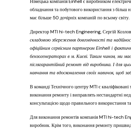
Німецька компанія Einhell є виробником електрич
обладнання та побутового використання з більш н
має більше 50 дочірніх компаній по всьому світу.
Директор MTI hi-tech Engineering, Сергій Козловс
складовою збереження довговічності та надійно
офіційним сервісним партнером Einhell і фактич
бензогенераторах в м. Києві. Таким чином, ми 
післягарантійний ремонт від виробника. І для ць
навчання та вдосконалення своїх навичок, щоб з
В команді Технічного центру MTI є кваліфіковані т
виконання ремонту і виправлять нестандартні недо
консультацією щодо правильного використання та 
Для виконання ремонтів компанія MTI hi-tech En
виробник. Крім того, виконання ремонту пришвидш