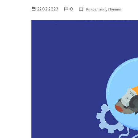
ІТ-бізнес
,
22.02.2023
0
Консалтинг
Новини
Консалтинг
Майбутнє
Мобільні пристрої/ПК
Наука
Периферія
Софт
Телеком
Технології
Фінтех