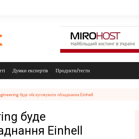
тті
Думки експертів
Продукти/тести
gineering буде обслуговувати обладнання Einhell
ring буде
днання Einhell