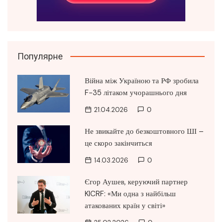
Популярне
Війна між Україною та РФ зробила
F-35 літаком учорашнього дня
21.04.2026
0
Не звикайте до безкоштовного ШІ –
це скоро закінчиться
14.03.2026
0
Єгор Аушев, керуючий партнер
KICRF: «Ми одна з найбільш
атакованих країн у світі»