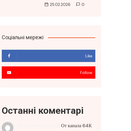
25.02.2026
0
Соціальні мережі
Like
Follow
Останні коментарі
SEO Service Price
до
От канала 64К