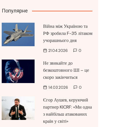
Популярне
Війна між Україною та
РФ зробила F-35 літаком
учорашнього дня
21.04.2026
0
Не звикайте до
безкоштовного ШІ – це
скоро закінчиться
14.03.2026
0
Єгор Аушев, керуючий
партнер KICRF: «Ми одна
з найбільш атакованих
країн у світі»