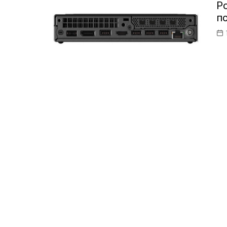
Ро
ІТ-бізнес
по
Консалтинг
Майбутнє
Мобільні пристрої/ПК
Наука
Периферія
Софт
Телеком
Технології
Фінтех