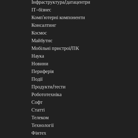
Інфраструктура/датацентри
ІТ-бізнес
Комп'ютерні компоненти
Консалтинг
Космос
Майбутнє
Мобільні пристрої/ПК
Наука
Новини
Периферія
Події
Продукти/тести
Робототехніка
Софт
Статті
Телеком
Технології
Фінтех