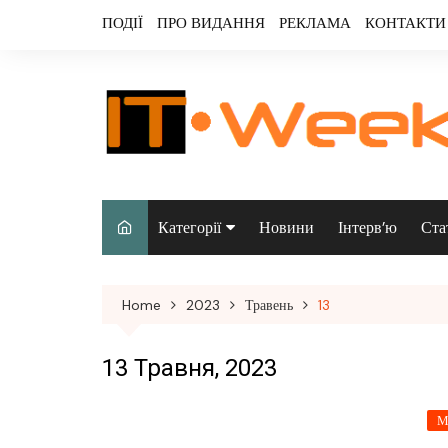
Skip
ПОДІЇ
ПРО ВИДАННЯ
РЕКЛАМА
КОНТАКТИ
to
content
Категорії
Новини
Інтерв’ю
Ста
Аналітика
Home
2023
Травень
13
Аудіо & відео
Безпека
13 Травня, 2023
Інфраструктура/
М
датацентри