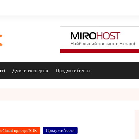
тті
Думки експертів
Продукти/тести
обільні пристрої/ПК
Продукти/тести