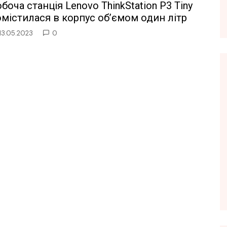
боча станція Lenovo ThinkStation P3 Tiny
містилася в корпус об’ємом один літр
13.05.2023
0