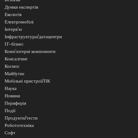
Думки експертів
Екологія
Електромобілі
Інтерв'ю
Інфраструктура/датацентри
ІТ-бізнес
Комп'ютерні компоненти
Консалтинг
Космос
Майбутнє
Мобільні пристрої/ПК
Наука
Новини
Периферія
Події
Продукти/тести
Робототехніка
Софт