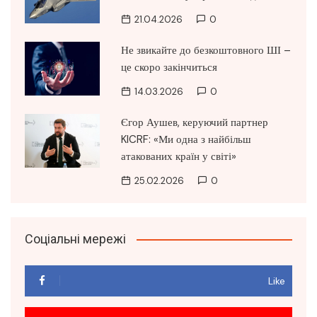
21.04.2026
0
Не звикайте до безкоштовного ШІ –
це скоро закінчиться
14.03.2026
0
Єгор Аушев, керуючий партнер
KICRF: «Ми одна з найбільш
атакованих країн у світі»
25.02.2026
0
Соціальні мережі
Like