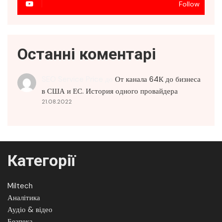
Follow
Останні коментарі
SEO Service Price
до
От канала 64К до бизнеса
в США и ЕС. История одного провайдера
21.08.2022
Категорії
Miltech
Аналітика
Аудіо & відео
Безпека