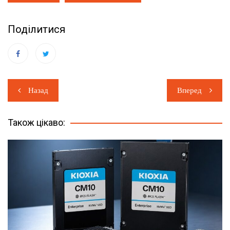
Поділитися
Навігація
Назад
Вперед
записів
Також цікаво: