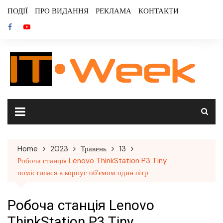
Skip
ПОДІЇ
ПРО ВИДАННЯ
РЕКЛАМА
КОНТАКТИ
to
content
Home
2023
Травень
13
Робоча станція Lenovo ThinkStation P3 Tiny
помістилася в корпус об’ємом один літр
Робоча станція Lenovo
ThinkStation P3 Tiny