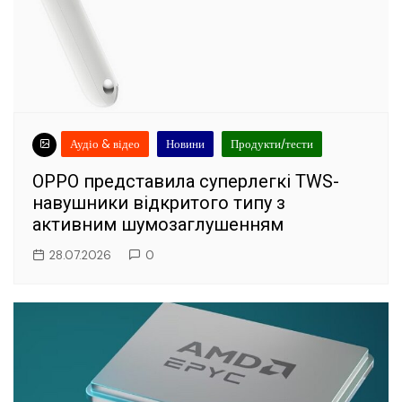
Аудіо & відео
Новини
Продукти/тести
OPPO представила суперлегкі TWS-
навушники відкритого типу з
активним шумозаглушенням
28.07.2026
0