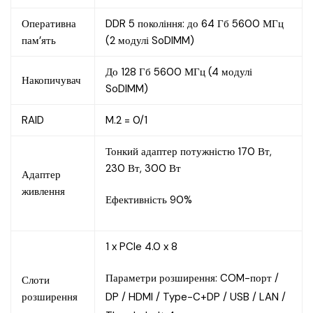
Оперативна
DDR 5 покоління: до 64 Гб 5600 МГц
пам’ять
(2 модулі SoDIMM)
До 128 Гб 5600 МГц (4 модулі
Накопичувач
SoDIMM)
RAID
M.2 = 0/1
Тонкий адаптер потужністю 170 Вт,
230 Вт, 300 Вт
Адаптер
живлення
Ефективність 90%
1 x PCIe 4.0 x 8
Параметри розширення: COM-порт /
Слоти
розширення
DP / HDMI / Type-C+DP / USB / LAN /