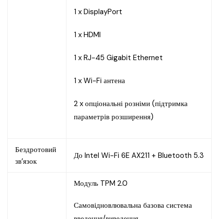
1 x DisplayPort
1 x HDMI
1 x RJ-45 Gigabit Ethernet
1 x Wi-Fi антена
2 x опціональні розніми (підтримка
параметрів розширення)
Бездротовий
До Intel Wi-Fi 6E AX211 + Bluetooth 5.3
зв’язок
Модуль TPM 2.0
Самовідновлювальна базова система
введення/виведення