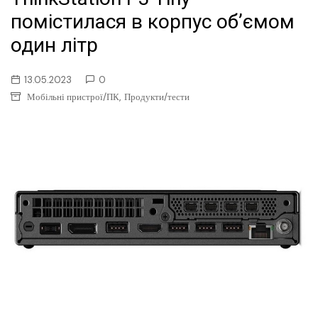
помістилася в корпус об’ємом
один літр
13.05.2023
0
,
Мобільні пристрої/ПК
Продукти/тести