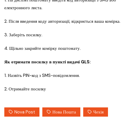
1. На дисплеї поштомату введіть код авторизації з SMS або
електронного листа.
2. Після введення коду авторизації, відкриється ваша комірка.
3. Заберіть посилку.
4. Щільно закрийте комірку поштомату.
Як отримати посилку в пункті видачі GLS:
1. Назвіть PIN-код з SMS-повідомлення.
2. Отримайте посилку
Nova Post
Нова Пошта
Чехія