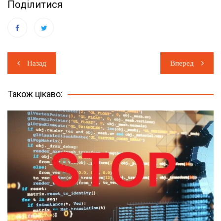
Поділитися
Навігація
Назад
Вперед
записів
Також цікаво: