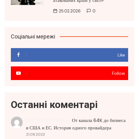
атакованих країн у світі»
25.02.2026
0
Соціальні мережі
Like
Follow
Останні коментарі
SEO Service Price
до
От канала 64К до бизнеса
в США и ЕС. История одного провайдера
21.08.2022