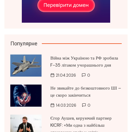
Популярне
Війна між Україною та РФ зробила
F-35 літаком учорашнього дня
21.04.2026
0
Не звикайте до безкоштовного ШІ –
це скоро закінчиться
14.03.2026
0
Єгор Аушев, керуючий партнер
KICRF: «Ми одна з найбільш