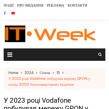
Skip
ПОДІЇ
ПРО ВИДАННЯ
РЕКЛАМА
КОНТАКТИ
to
content
Home
2024
Січень
15
У 2023 році Vodafone побудував мережу GPON у
понад 3000 багатоквартирних будинків
У 2023 році Vodafone
побудував мережу GPON у