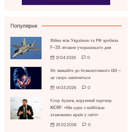
Популярне
Війна між Україною та РФ зробила
F-35 літаком учорашнього дня
21.04.2026
0
Не звикайте до безкоштовного ШІ –
це скоро закінчиться
14.03.2026
0
Єгор Аушев, керуючий партнер
KICRF: «Ми одна з найбільш
атакованих країн у світі»
25.02.2026
0