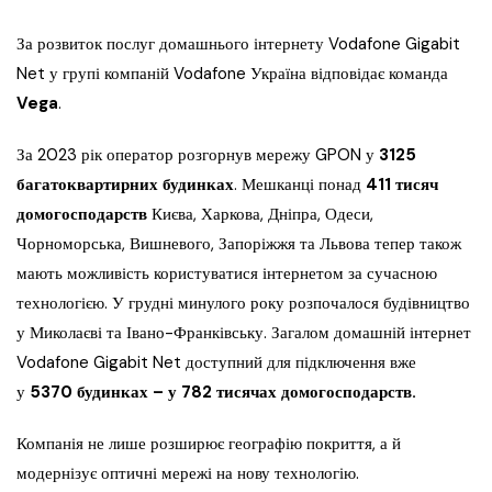
За розвиток послуг домашнього інтернету Vodafone Gigabit
Net у групі компаній Vodafone Україна відповідає команда
Vega
.
За 2023 рік оператор розгорнув мережу GPON у
3125
багатоквартирних будинках
. Мешканці понад
411 тисяч
домогосподарств
Києва, Харкова, Дніпра, Одеси,
Чорноморська, Вишневого, Запоріжжя та Львова тепер також
мають можливість користуватися інтернетом за сучасною
технологією. У грудні минулого року розпочалося будівництво
у Миколаєві та Івано-Франківську. Загалом домашній інтернет
Vodafone Gigabit Net доступний для підключення вже
у
5370 будинках – у 782 тисячах домогосподарств.
Компанія не лише розширює географію покриття, а й
модернізує оптичні мережі на нову технологію.