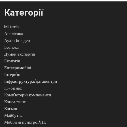
Категорії
Miltech
Аналітика
Аудіо & відео
Безпека
Думки експертів
Екологія
Електромобілі
Інтерв'ю
Інфраструктура/датацентри
ІТ-бізнес
Комп'ютерні компоненти
Консалтинг
Космос
Майбутнє
Мобільні пристрої/ПК