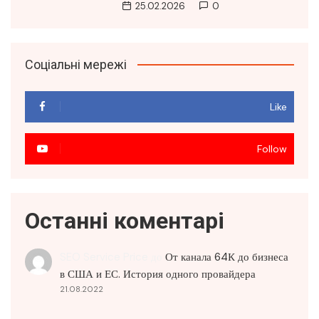
25.02.2026
0
Соціальні мережі
Like
Follow
Останні коментарі
SEO Service Price
до
От канала 64К до бизнеса
в США и ЕС. История одного провайдера
21.08.2022