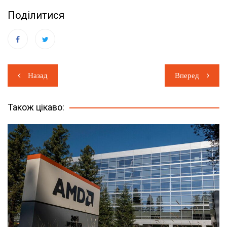
Поділитися
Навігація
Назад
Вперед
записів
Також цікаво: