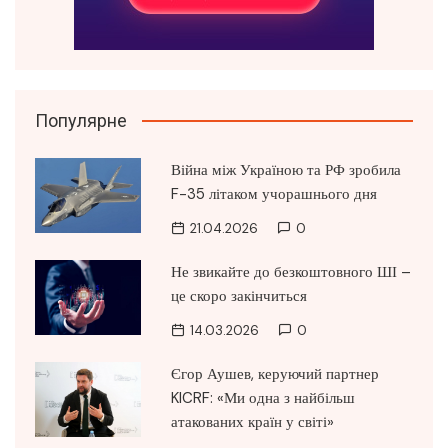
Популярне
Війна між Україною та РФ зробила
F-35 літаком учорашнього дня
21.04.2026
0
Не звикайте до безкоштовного ШІ –
це скоро закінчиться
14.03.2026
0
Єгор Аушев, керуючий партнер
KICRF: «Ми одна з найбільш
атакованих країн у світі»