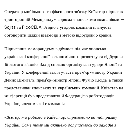
Оператор мобільного та фіксовного зв’язку Київстар підписав
тристоронній Меморандум з двома японськими компаніями —
Sojitz та PicoCELA. Згідно з угодою, компанії планують
обговорити шляхи взаємодії з метою відбудови України.
Підписання меморандуму відбулося під час японсько-
української конференції з економічного розвитку та відбудови
19 лютого в Токіо. Захід спільно організували уряди Японії та
України. У конференції взяли участь прем’єр-міністр України
Денис Шмигаль, прем’єр-міністр Японії Фуміо Кісіда, а також
представники японських та українських компаній. Київстар на
конференції був представлений Федерацією роботодавців
України, членом якої є компанія.
«
Все, що ми робимо в Київстар, спрямовано на підтримку
України. Саме тому ми активно долучаємось до заходів з