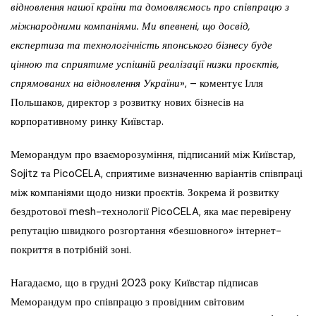
відновлення нашої країни та домовляємось про співпрацю з
міжнародними компаніями. Ми впевнені, що досвід,
експертиза та технологічність японського бізнесу буде
цінною та сприятиме успішній реалізації низки проєктів,
спрямованих на відновлення України
», – коментує Ілля
Польшаков, директор з розвитку нових бізнесів на
корпоративному ринку Київстар.
Меморандум про взаєморозуміння, підписаний між Київстар,
Sojitz та PicoCELA, сприятиме визначенню варіантів співпраці
між компаніями щодо низки проєктів. Зокрема й розвитку
бездротової mesh-технології PicoCELA, яка має перевірену
репутацію швидкого розгортання «безшовного» інтернет-
покриття в потрібній зоні.
Нагадаємо, що в грудні 2023 року Київстар підписав
Меморандум про співпрацю з провідним світовим