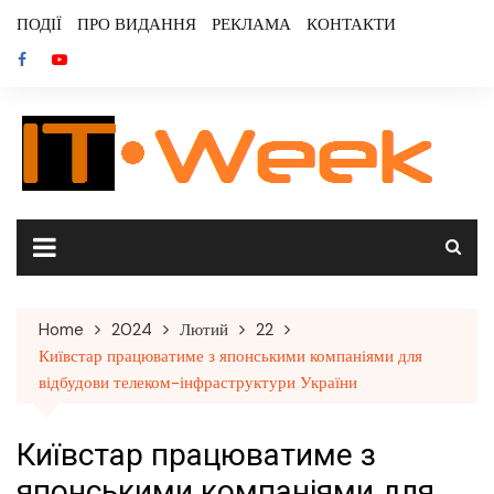
Skip
ПОДІЇ
ПРО ВИДАННЯ
РЕКЛАМА
КОНТАКТИ
to
content
Home
2024
Лютий
22
Київстар працюватиме з японськими компаніями для
відбудови телеком-інфраструктури України
Київстар працюватиме з
японськими компаніями для