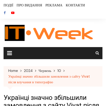
Skip
ПОДІЇ
ПРО ВИДАННЯ
РЕКЛАМА
КОНТАКТИ
to
content
Home
2024
Червень
10
Українці значно збільшили замовлення з сайту Vivat
після влучання в типографію
Українці значно збільшили
замовлення з сайту Vivat після