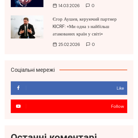
14.03.2026
0
Єгор Аушев, керуючий партнер
KICRF: «Ми одна з найбільш
атакованих країн у світі»
25.02.2026
0
Соціальні мережі
Like
Follow
Останні коментарі