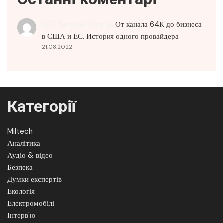
SEO Service Price
до
От канала 64К до бизнеса
в США и ЕС. История одного провайдера
21.08.2022
Категорії
Miltech
Аналітика
Аудіо & відео
Безпека
Думки експертів
Екологія
Електромобілі
Інтерв'ю