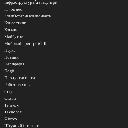
Інфраструктура/датацентри
ІТ-бізнес
Комп'ютерні компоненти
Консалтинг
Космос
Майбутнє
Мобільні пристрої/ПК
Наука
Новини
Периферія
Події
Продукти/тести
Робототехніка
Софт
Статті
Телеком
Технології
Фінтех
Штучний інтелект