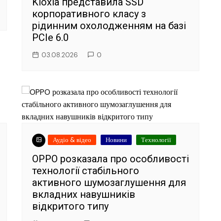
Kioxia представила SSD
корпоративного класу з
рідинним охолодженням на базі
PCIe 6.0
03.08.2026
0
Аудіо & відео
Новини
Технології
OPPO розказала про особливості
технології стабільного
активного шумозаглушення для
вкладних навушників
відкритого типу