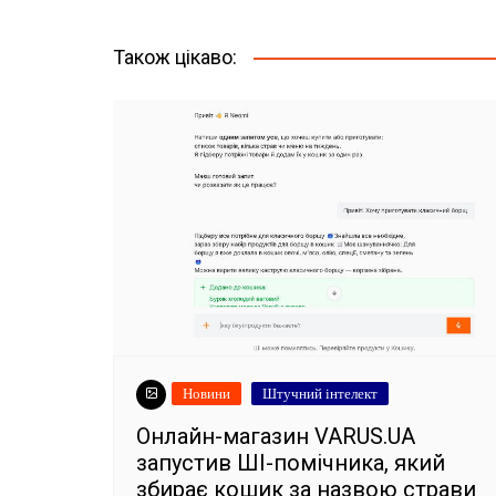
записів
Також цікаво:
Новини
Штучний інтелект
Онлайн-магазин VARUS.UA
запустив ШІ-помічника, який
збирає кошик за назвою страви