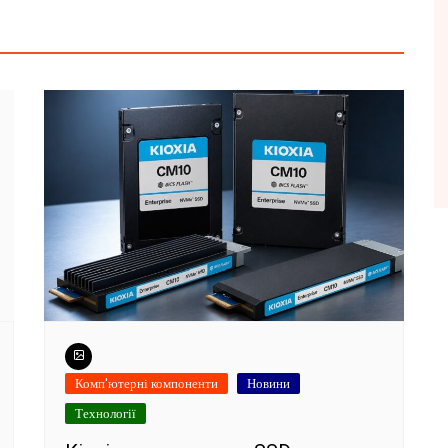
Комп'ютерні компоненти
Новини
Технології