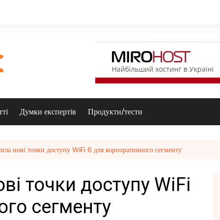
тті
Думки експертів
Продукти/тести
ила нові точки доступу WiFi 6 для корпоративного сегменту
ові точки доступу WiFi
ого сегменту