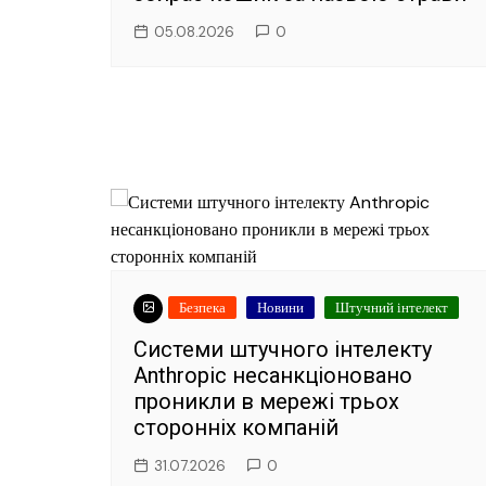
05.08.2026
0
Безпека
Новини
Штучний інтелект
Системи штучного інтелекту
Anthropic несанкціоновано
проникли в мережі трьох
сторонніх компаній
31.07.2026
0