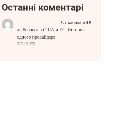
Останні коментарі
SEO Service Price
до
От канала 64К
до бизнеса в США и ЕС. История
одного провайдера
21.08.2022