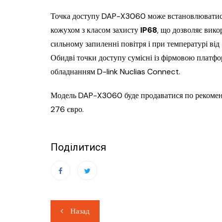
Точка доступу DAP-X3060 може встановлюватися 
кожухом з класом захисту
IP68
, що дозволяє вико
сильному запиленні повітря і при температурі від 
Обидві точки доступу сумісні із фірмовою плат
обладнанням D-link Nuclias Connect.
Модель DAP-X3060 буде продаватися по рекоменд
276 євро.
Поділитися
Навігація
Назад