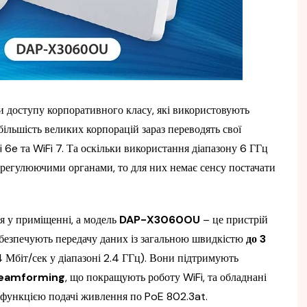
и доступу корпоративного класу, які використовують
більшість великих корпорацій зараз переводять свої
i 6e та WiFi 7. Та оскільки використання діапазону 6 ГГц
о регулюючими органами, то для них немає сенсу постачати
я у приміщенні, а модель
DAP-X3060OU
– це пристрій
абезпечують передачу даних із загальною швидкістю
до 3
 Мбіт/сек у діапазоні 2.4 ГГц). Вони підтримують
beamforming
, що покращують роботу WiFi, та обладнані
з функцією подачі живлення по PoE 802.3at.