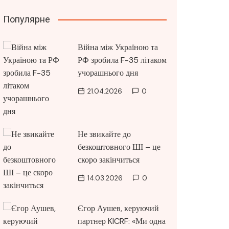
Популярне
Війна між Україною та
РФ зробила F-35 літаком
учорашнього дня
21.04.2026
0
Не звикайте до
безкоштовного ШІ – це
скоро закінчиться
14.03.2026
0
Єгор Аушев, керуючий
партнер KICRF: «Ми одна