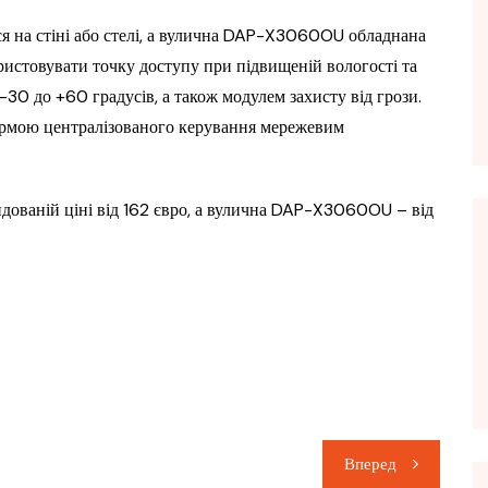
на стіні або стелі, а вулична DAP-X3060OU обладнана
ристовувати точку доступу при підвищеній вологості та
-30 до +60 градусів, а також модулем захисту від грози.
формою централізованого керування мережевим
ованій ціні від 162 євро, а вулична DAP-X3060OU – від
Вперед