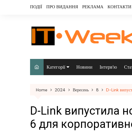
Skip
ПОДІЇ
ПРО ВИДАННЯ
РЕКЛАМА
КОНТАКТИ
to
content
Категорії
Новини
Інтерв’ю
Ста
Аналітика
Home
2024
Вересень
8
D-Link випуст
Аудіо & відео
Безпека
D-Link випустила н
Інфраструктура/
6 для корпоративн
датацентри