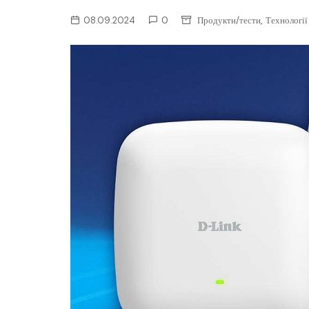
ІТ-бізнес
,
08.09.2024
0
Продукти/тести
Технології
Консалтинг
Майбутнє
Мобільні пристрої/ПК
Наука
Периферія
Софт
Телеком
Технології
Фінтех