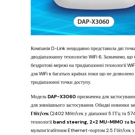
Компанія D-Link нещодавно представила дві точк
дводіапазоанну технологію WiFi 6. Зазначимо, що 
бездротові мережі на тридіапазонні технології WiF
для WiFi в багатьох країнах поки що не дозволен
тридіапазонні точки доступу.
Модель
DAP-X3060
призначена для застосуванн
для зовнішнього застосування. Обидві новинки з
Гбіт/сек
(2402 Мбіт/сек у діапазоні 5 ГГц та 574
технології
band steering, 2×2 MU-MIMO та 
мультигігабітним Ethernet-портом 2.5 Гбіт/сек 