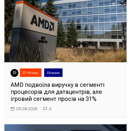
ІТ-бізнес
Новини
AMD подвоїла виручку в сегменті
процесорів для датацентрів, але
ігровий сегмент просів на 31%
05.08.2026
0