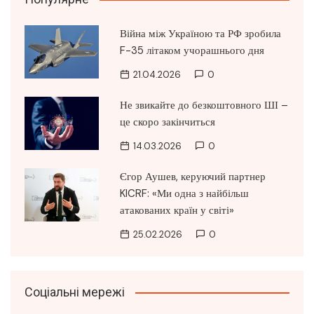
Війна між Україною та РФ зробила
F-35 літаком учорашнього дня
21.04.2026
0
Не звикайте до безкоштовного ШІ –
це скоро закінчиться
14.03.2026
0
Єгор Аушев, керуючий партнер
KICRF: «Ми одна з найбільш
атакованих країн у світі»
25.02.2026
0
Соціальні мережі