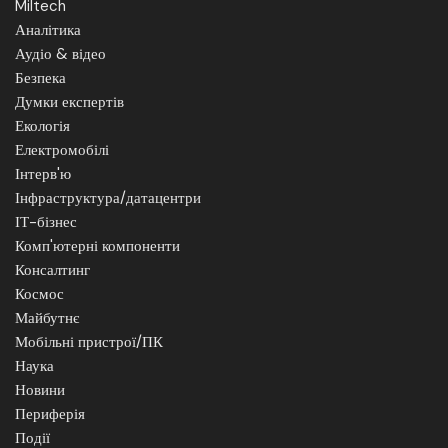
Miltech
Аналітика
Аудіо & відео
Безпека
Думки експертів
Екологія
Електромобілі
Інтерв'ю
Інфраструктура/датацентри
ІТ-бізнес
Комп'ютерні компоненти
Консалтинг
Космос
Майбутнє
Мобільні пристрої/ПК
Наука
Новини
Периферія
Події