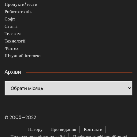
Продукти/тести
Робототехніка
Софт
Статті
Телеком
Технології
Фінтех
Штучний інтелект
Архіви
Архіви
© 2005—2022
Нагору
Про видання
Контакти
Правила поведінки на сайті
Політика конфіденційності