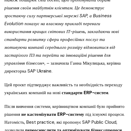
також поширює свій досвід, щоб пропонувати обране
рішення своїм майбутнім клієнтам. Це демонструє
зростаючу силу партнерської мережі SAP, а Business
Evolution показує на власному прикладі переваги
використання кращих світових ІТ-рішень, закладаючи нові
стандарти розвитку сфери професійних послуг та
мотивуючи компанії середнього розміру відмовитися від
застарілого ПЗ та перейти на інноваційні рішення для
управління бізнесом
», – зазначила Ганна Мікулицька, керівна
директорка SAP Ukraine.
Цей проєкт підтверджує важливість та необхідність переходу
українських компаній на нові
стандарти ERP-систем
.
Після вивчення системи, керівництвом компанії було прийнято
рішення
не кастомізувати ERP-систему
під існуючі процеси.
Натомість, Best practice, які пропонує SAP Public Cloud,
дозволили
переосмислити та оптимізувати бізнес-процеси
.