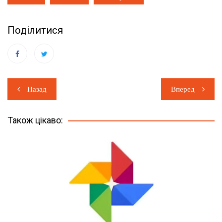
Поділитися
Навігація
Назад
Вперед
записів
Також цікаво: