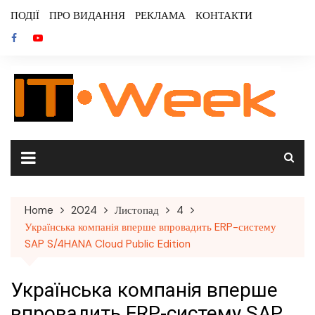
Skip
ПОДІЇ
ПРО ВИДАННЯ
РЕКЛАМА
КОНТАКТИ
to
content
Home
2024
Листопад
4
Українська компанія вперше впровадить ERP-систему
SAP S/4HANA Cloud Public Edition
Українська компанія вперше
впровадить ERP-систему SAP