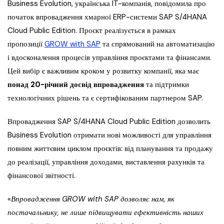
Business Evolution, українська IT-компанія, повідомила про
початок впровадження хмарної ERP-системи SAP S/4HANA
Cloud Public Edition. Проєкт реалізується в рамках
пропозиції
GROW with SAP
та спрямований на автоматизацію
і вдосконалення процесів управління проєктами та фінансами.
Цей вибір є важливим кроком у розвитку компанії, яка має
понад 20-річний досвід впровадження
та підтримки
технологічних рішень та є сертифікованим партнером SAP.
Впровадження SAP S/4HANA Cloud Public Edition дозволить
Business Evolution отримати нові можливості для управління
повним життєвим циклом проєктів: від планування та продажу
до реалізації, управління доходами, виставлення рахунків та
фінансової звітності.
«
Впровадження GROW with SAP дозволяє нам, як
постачальнику, не лише підвищувати ефективність наших