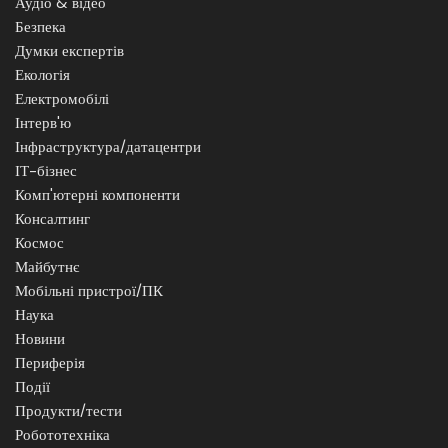
Аудіо & відео
Безпека
Думки експертів
Екологія
Електромобілі
Інтерв'ю
Інфраструктура/датацентри
ІТ-бізнес
Комп'ютерні компоненти
Консалтинг
Космос
Майбутнє
Мобільні пристрої/ПК
Наука
Новини
Периферія
Події
Продукти/тести
Робототехніка