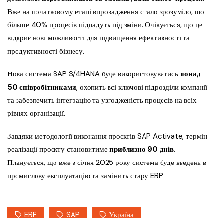
Вже на початковому етапі впровадження стало зрозуміло, що
більше 40% процесів підпадуть під зміни. Очікується, що це
відкриє нові можливості для підвищення ефективності та
продуктивності бізнесу.
Нова система SAP S/4HANA буде використовуватись
понад
50 співробітниками
, охопить всі ключові підрозділи компанії
та забезпечить інтеграцію та узгодженість процесів на всіх
рівнях організації.
Завдяки методології виконання проєктів SAP Activate, термін
реалізації проєкту становитиме
приблизно 90 днів
.
Планується, що вже з січня 2025 року система буде введена в
промислову експлуатацію та замінить стару ERP.
ERP
SAP
Україна