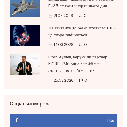
F-35 літаком учорашнього дня
21.04.2026
0
Не звикайте до безкоштовного ШІ –
це скоро закінчиться
14.03.2026
0
Єгор Аушев, керуючий партнер
KICRF: «Ми одна з найбільш
атакованих країн у світі»
25.02.2026
0
Соціальні мережі
Like