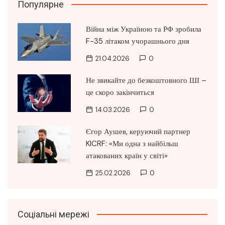
Популярне
Війна між Україною та РФ зробила
F-35 літаком учорашнього дня
21.04.2026
0
Не звикайте до безкоштовного ШІ –
це скоро закінчиться
14.03.2026
0
Єгор Аушев, керуючий партнер
KICRF: «Ми одна з найбільш
атакованих країн у світі»
25.02.2026
0
Соціальні мережі