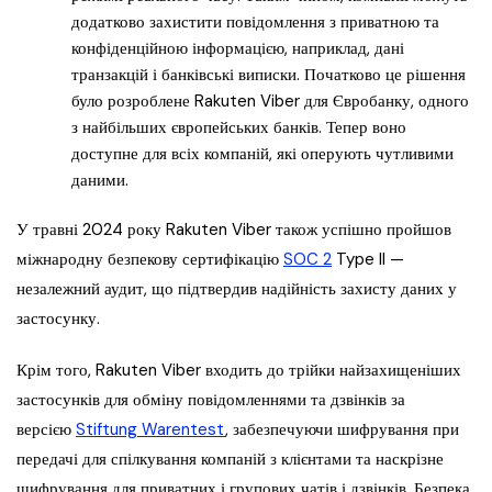
додатково захистити повідомлення з приватною та
конфіденційною інформацією, наприклад, дані
транзакцій і банківські виписки. Початково це рішення
було розроблене Rakuten Viber для Євробанку, одного
з найбільших європейських банків. Тепер воно
доступне для всіх компаній, які оперують чутливими
даними.
У травні 2024 року Rakuten Viber також успішно пройшов
міжнародну безпекову сертифікацію
SOC 2
Type II —
незалежний аудит, що підтвердив надійність захисту даних у
застосунку.
Крім того, Rakuten Viber входить до трійки найзахищеніших
застосунків для обміну повідомленнями та дзвінків за
версією
Stiftung Warentest
, забезпечуючи шифрування при
передачі для спілкування компаній з клієнтами та наскрізне
шифрування для приватних і групових чатів і дзвінків. Безпека