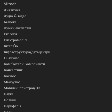
Miltech
Аналітика
Аудіо & відео
Безпека
Думки експертів
Екологія
Електромобілі
Інтерв'ю
Інфраструктура/датацентри
ІТ-бізнес
Комп'ютерні компоненти
Консалтинг
Космос
Майбутнє
Мобільні пристрої/ПК
Наука
Новини
Периферія
Події