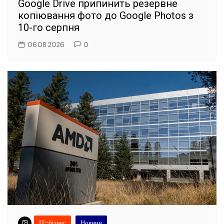
Google Drive припинить резервне
копіювання фото до Google Photos з
10-го серпня
06.08.2026
0
ІТ-бізнес
Новини