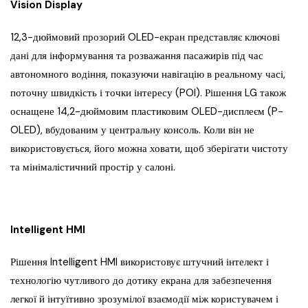
Vision Display
12,3-дюймовий прозорий OLED-екран представляє ключові
дані для інформування та розважання пасажирів під час
автономного водіння, показуючи навігацію в реальному часі,
поточну швидкість і точки інтересу (POI). Рішення LG також
оснащене 14,2-дюймовим пластиковим OLED-дисплеєм (P-
OLED), вбудованим у центральну консоль. Коли він не
використовується, його можна ховати, щоб зберігати чистоту
та мінімалістичний простір у салоні.
Intelligent HMI
Рішення Intelligent HMI використовує штучний інтелект і
технологію чутливого до дотику екрана для забезпечення
легкої й інтуїтивно зрозумілої взаємодії між користувачем і