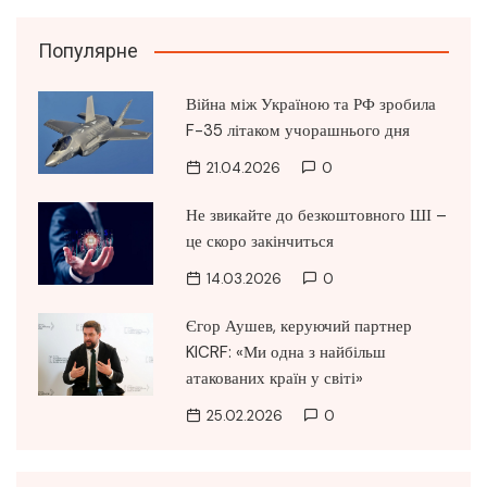
Популярне
Війна між Україною та РФ зробила
F-35 літаком учорашнього дня
21.04.2026
0
Не звикайте до безкоштовного ШІ –
це скоро закінчиться
14.03.2026
0
Єгор Аушев, керуючий партнер
KICRF: «Ми одна з найбільш
атакованих країн у світі»
25.02.2026
0