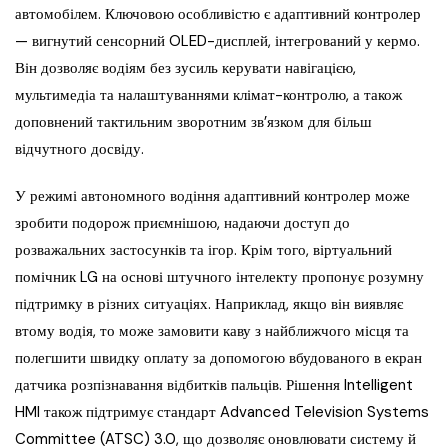
автомобілем. Ключовою особливістю є адаптивний контролер
— вигнутий сенсорний OLED-дисплей, інтегрований у кермо.
Він дозволяє водіям без зусиль керувати навігацією,
мультимедіа та налаштуваннями клімат-контролю, а також
доповнений тактильним зворотним зв’язком для більш
відчутного досвіду.
У режимі автономного водіння адаптивний контролер може
зробити подорож приємнішою, надаючи доступ до
розважальних застосунків та ігор. Крім того, віртуальний
помічник LG на основі штучного інтелекту пропонує розумну
підтримку в різних ситуаціях. Наприклад, якщо він виявляє
втому водія, то може замовити каву з найближчого місця та
полегшити швидку оплату за допомогою вбудованого в екран
датчика розпізнавання відбитків пальців. Рішення Intelligent
HMI також підтримує стандарт Advanced Television Systems
Committee (ATSC) 3.0, що дозволяє оновлювати систему й