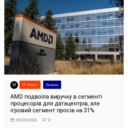
ІТ-бізнес
Новини
AMD подвоїла виручку в сегменті
процесорів для датацентрів, але
ігровий сегмент просів на 31%
05.08.2026
0