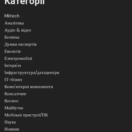
Категорії
Miltech
Аналітика
Аудіо & відео
Безпека
Думки експертів
Екологія
Електромобілі
Інтерв'ю
Інфраструктура/датацентри
ІТ-бізнес
Комп'ютерні компоненти
Консалтинг
Космос
Майбутнє
Мобільні пристрої/ПК
Наука
Новини