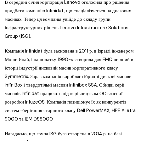
В середині січня корпорація Lenovo оголосила про рішення
придбати компанію Infinidat, що спеціалізується на дискових
масивах. Тепер ця компанія увійде до складу групи
інфраструктурних рішень Lenovo Infrastructure Solutions
Group (ISG).
Компанія Infinidat була заснована в 2011 р. в Ізраїлі інженером
Моше Янай, і на початку 1990-х створила для EMC перший в
історії індустрії дисковий масив корпоративного класу
Symmetrix. Зараз компанія виробляє гібридні дискові масиви
InfiniBox і твердотільні масиви Infinibox SSA. Обидві серії
масивів Infinidat працюють під керівництвом ОС власної
розробки InfuzeOS. Компанія позиціонує їх як конкурентів
систем зберігання старшого класу Dell PowerMAX, HPE Alletra
9000 та IBM DS8000.
Нагадаємо, що група ISG була створена в 2014 р. на базі