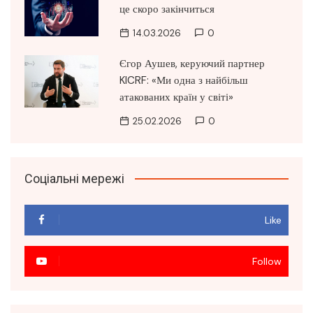
це скоро закінчиться
14.03.2026
0
Єгор Аушев, керуючий партнер
KICRF: «Ми одна з найбільш
атакованих країн у світі»
25.02.2026
0
Соціальні мережі
Like
Follow