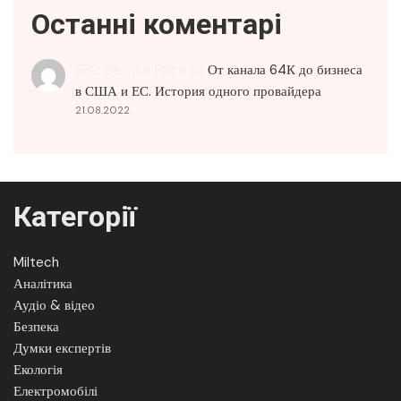
Останні коментарі
SEO Service Price
до
От канала 64К до бизнеса
в США и ЕС. История одного провайдера
21.08.2022
Категорії
Miltech
Аналітика
Аудіо & відео
Безпека
Думки експертів
Екологія
Електромобілі