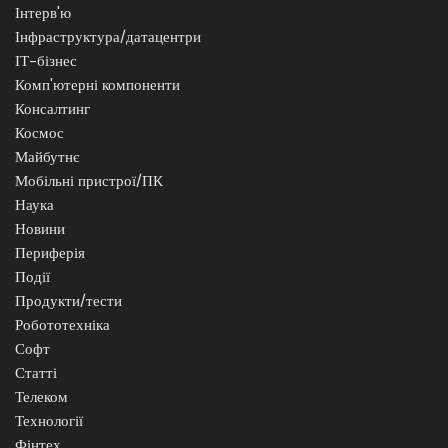
Інтерв'ю
Інфраструктура/датацентри
ІТ-бізнес
Комп'ютерні компоненти
Консалтинг
Космос
Майбутнє
Мобільні пристрої/ПК
Наука
Новини
Периферія
Події
Продукти/тести
Робототехніка
Софт
Статті
Телеком
Технології
Фінтех