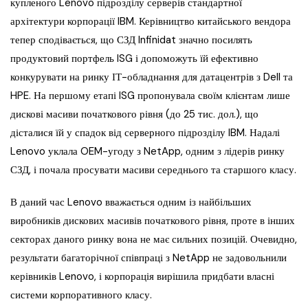
купленого Lenovo підрозділу серверів стандартної
архітектури корпорації IBM. Керівництво китайського вендора
тепер сподівається, що СЗД Infinidat значно посилять
продуктовий портфель ISG і допоможуть їй ефективно
конкурувати на ринку ІТ-обладнання для датацентрів з Dell та
HPE. На першому етапі ISG пропонувала своїм клієнтам лише
дискові масиви початкового рівня (до 25 тис. дол.), що
дісталися їй у спадок від серверного підрозділу IBM. Надалі
Lenovo уклала OEM-угоду з NetApp, одним з лідерів ринку
СЗД, і почала просувати масиви середнього та старшого класу.
В даний час Lenovo вважається одним із найбільших
виробників дискових масивів початкового рівня, проте в інших
секторах даного ринку вона не має сильних позицій. Очевидно,
результати багаторічної співпраці з NetApp не задовольнили
керівників Lenovo, і корпорація вирішила придбати власні
системи корпоративного класу.