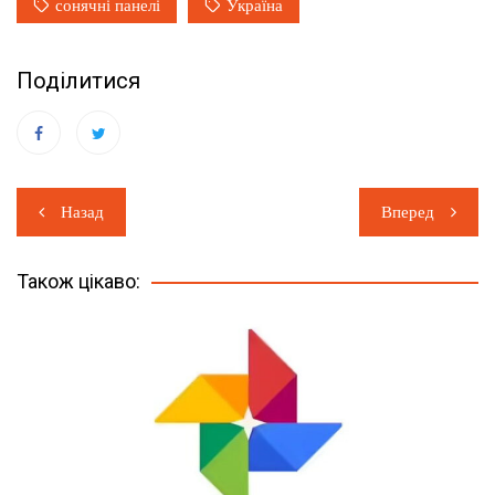
сонячні панелі
Україна
Поділитися
Навігація
Назад
Вперед
записів
Також цікаво: