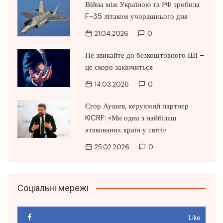
Війна між Україною та РФ зробила
F-35 літаком учорашнього дня
21.04.2026
0
Не звикайте до безкоштовного ШІ –
це скоро закінчиться
14.03.2026
0
Єгор Аушев, керуючий партнер
KICRF: «Ми одна з найбільш
атакованих країн у світі»
25.02.2026
0
Соціальні мережі
Like