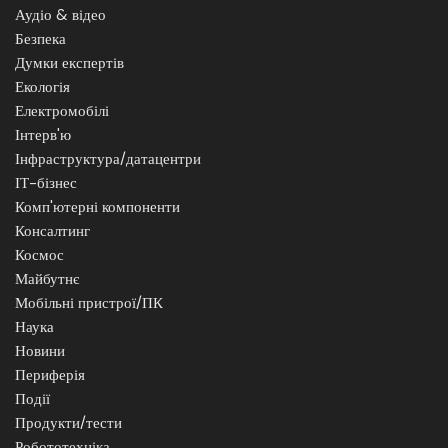
Аудіо & відео
Безпека
Думки експертів
Екологія
Електромобілі
Інтерв'ю
Інфраструктура/датацентри
ІТ-бізнес
Комп'ютерні компоненти
Консалтинг
Космос
Майбутнє
Мобільні пристрої/ПК
Наука
Новини
Периферія
Події
Продукти/тести
Робототехніка