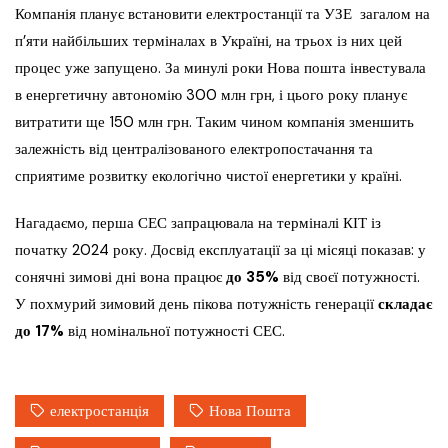
Компанія планує встановити електростанції та УЗЕ загалом на
п’яти найбільших терміналах в Україні, на трьох із них цей
процес уже запущено. За минулі роки Нова пошта інвестувала
в енергетичну автономію 300 млн грн, і цього року планує
витратити ще 150 млн грн. Таким чином компанія зменшить
залежність від централізованого електропостачання та
сприятиме розвитку екологічно чистої енергетики у країні.
Нагадаємо, перша СЕС запрацювала на терміналі КІТ із
початку 2024 року. Досвід експлуатації за ці місяці показав: у
сонячні зимові дні вона працює
до 35%
від своєї потужності.
У похмурий зимовий день пікова потужність генерації
складає
до 17%
від номінальної потужності СЕС.
електростанція
Нова Пошта