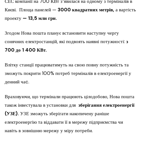
СЕС компанії на 700 КВт зʼявилася на одному з терміналів в
Києві. Площа панелей —
3000 квадратних метрів,
а вартість
проекту
— 13,5 млн грн.
Згодом Нова пошта планує встановити наступну чергу
сонячних електростанцій, які подвоять наявні потужності:
з
700 до 1 400 КВт.
Влітку станції працюватимуть на свою повну потужність та
зможуть покрити 100% потреб терміналів в електроенергії у
денний чаc.
Враховуючи, що термінали працюють цілодобово, Нова пошта
також інвестувала в установки для
зберігання електроенергії
(УЗЕ).
УЗЕ зможуть зберігати накопичену раніше
електроенергію та віддавати її в мережу підприємства чи
навіть в зовнішню мережу у міру потреби.