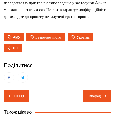
передається із пристрою безпосередньо у застосунки Ajax із
мінімальною затримкою. Це також гарантує конфіденційність
даних, адже до процесу не залучені треті сторони.
Ajax
Безпечне місто
Україна
ШІ
Поділитися
Навігація
Назад
Вперед
записів
Також цікаво: