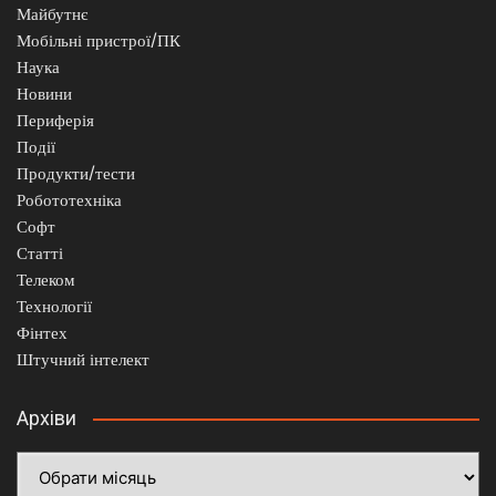
Майбутнє
Мобільні пристрої/ПК
Наука
Новини
Периферія
Події
Продукти/тести
Робототехніка
Софт
Статті
Телеком
Технології
Фінтех
Штучний інтелект
Архіви
Архіви