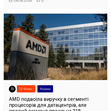
06.08.2026
0
ІТ-бізнес
Новини
AMD подвоїла виручку в сегменті
процесорів для датацентрів, але