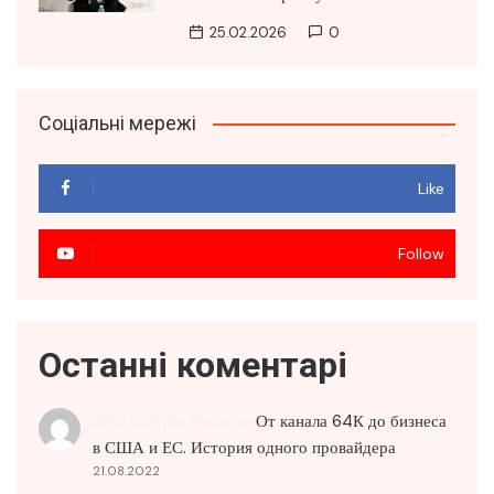
25.02.2026
0
Соціальні мережі
Like
Follow
Останні коментарі
SEO Service Price
до
От канала 64К до бизнеса
в США и ЕС. История одного провайдера
21.08.2022