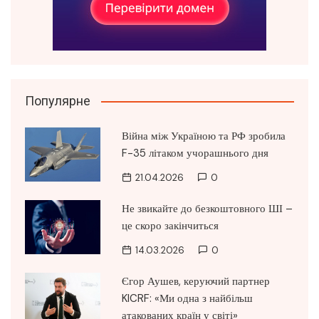
Популярне
Війна між Україною та РФ зробила
F-35 літаком учорашнього дня
21.04.2026
0
Не звикайте до безкоштовного ШІ –
це скоро закінчиться
14.03.2026
0
Єгор Аушев, керуючий партнер
KICRF: «Ми одна з найбільш
атакованих країн у світі»