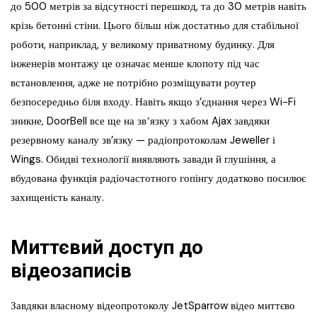
до 500 метрів за відсутності перешкод, та до 30 метрів навіть
крізь бетонні стіни. Цього більш ніж достатньо для стабільної
роботи, наприклад, у великому приватному будинку. Для
інженерів монтажу це означає менше клопоту під час
встановлення, адже не потрібно розміщувати роутер
безпосередньо біля входу. Навіть якщо з’єднання через Wi-Fi
зникне, DoorBell все ще на звʼязку з хабом Ajax завдяки
резервному каналу зв’язку — радіопротоколам Jeweller і
Wings. Обидві технології виявляють завади й глушіння, а
вбудована функція радіочастотного гопінгу додатково посилює
захищеність каналу.
Миттєвий доступ до
відеозаписів
Завдяки власному відеопротоколу JetSparrow відео миттєво