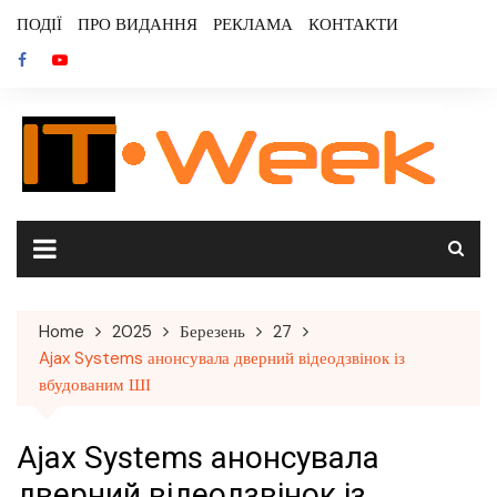
Skip
ПОДІЇ
ПРО ВИДАННЯ
РЕКЛАМА
КОНТАКТИ
to
content
Home
2025
Березень
27
Ajax Systems анонсувала дверний відеодзвінок із
вбудованим ШІ
Ajax Systems анонсувала
дверний відеодзвінок із