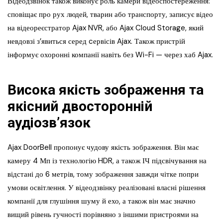
Відеодзвінок також виконує роль камери відеоспостереження:
сповіщає про рух людей, тварин або транспорту, записує відео
на відеореєстратор Ajax NVR, або Ajax Cloud Storage, який
невдовзі з’явиться серед cервісів Ajax. Також пристрій
інформує охоронні компанії навіть без Wi-Fi — через хаб Ajax.
Висока якість зображення та
якісний двосторонній
аудіозвʼязок
Ajax DoorBell пропонує чудову якість зображення. Він має
камеру 4 Мп із технологію HDR, а також ІЧ підсвічування на
відстані до 6 метрів, тому зображення завжди чітке попри
умови освітлення. У відеодзвінку реалізовані власні рішення
компанії для глушіння шуму й ехо, а також він має значно
вищий рівень гучності порівняно з іншими пристроями на