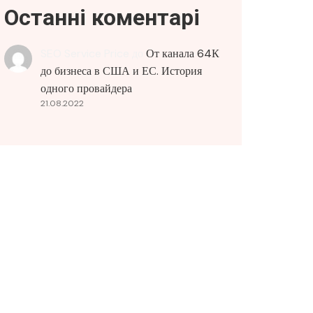
Останні коментарі
SEO Service Price
до
От канала 64К
до бизнеса в США и ЕС. История
одного провайдера
21.08.2022