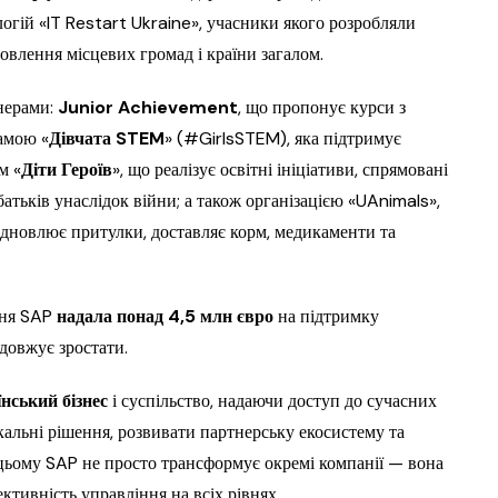
огій «IT Restart Ukraine», учасники якого розробляли
овлення місцевих громад і країни загалом.
нерами:
Junior Achievement
, що пропонує курси з
амою «
Дівчата STEM
» (#GirlsSTEM), яка підтримує
м «
Діти Героїв
», що реалізує освітні ініціативи, спрямовані
батьків унаслідок війни; а також організацією «UAnimals»,
відновлює притулки, доставляє корм, медикаменти та
ння SAP
надала понад 4,5 млн євро
на підтримку
одовжує зростати.
нський бізнес
і суспільство, надаючи доступ до сучасних
кальні рішення, розвивати партнерську екосистему та
 цьому SAP не просто трансформує окремі компанії — вона
ктивність управління на всіх рівнях.