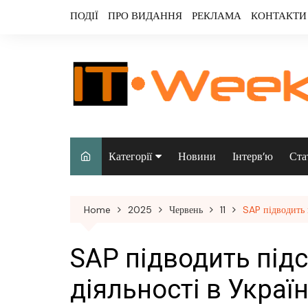
Skip
ПОДІЇ
ПРО ВИДАННЯ
РЕКЛАМА
КОНТАКТИ
to
content
Категорії
Новини
Інтерв’ю
Ста
Аналітика
Home
2025
Червень
11
SAP підводить 
Аудіо & відео
Безпека
SAP підводить підс
Інфраструктура/
діяльності в Україн
датацентри