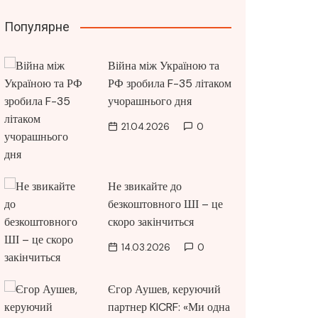
Популярне
Війна між Україною та
РФ зробила F-35 літаком
учорашнього дня
21.04.2026
0
Не звикайте до
безкоштовного ШІ – це
скоро закінчиться
14.03.2026
0
Єгор Аушев, керуючий
партнер KICRF: «Ми одна