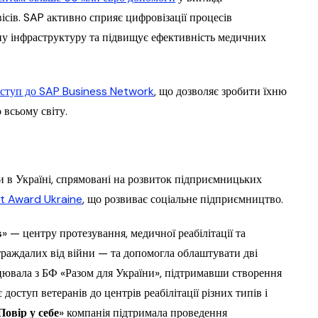
ісів. SAP активно сприяє цифровізації процесів
ну інфраструктуру та підвищує ефективність медичних
ступ до SAP Business Network
, що дозволяє зробити їхню
всьому світу.
и в Україні, спрямовані на розвиток підприємницьких
ct Award Ukraine
, що розвиває соціальне підприємництво.
s
» — центру протезування, медичної реабілітації та
страждалих від війни — та допомогла облаштувати дві
рацювала з БФ «Разом для України», підтримавши створення
доступ ветеранів до центрів реабілітації різних типів і
Повір у себе
» компанія підтримала проведення