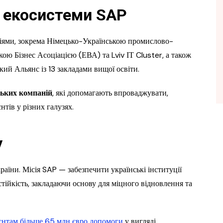
 екосистеми SAP
ціями, зокрема Німецько-Українською промислово-
ю Бізнес Асоціацією (ЕВА) та Lviv ІТ Cluster, а також
кий Альянс із 13 закладами вищої освіти.
ських компаній
, які допомагають впроваджувати,
тів у різних галузях.
у
аїни. Місія SAP — забезпечити українські інституції
тійкість, закладаючи основу для міцного відновлення та
єнтам більше 65 млн євро допомоги
у вигляді