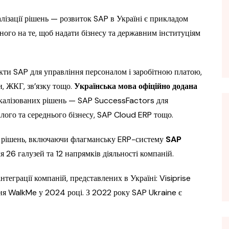
алізації рішень — розвиток SAP в Україні є прикладом
ного на те, щоб надати бізнесу та державним інституціям
укти SAP для управління персоналом і заробітною платою,
и, ЖКГ, зв’язку тощо.
Українська мова офіційно додана
окалізованих рішень — SAP SuccessFactors для
лого та середнього бізнесу, SAP Cloud ERP тощо.
0 рішень, включаючи флагманську ERP-систему
SAP
я 26 галузей та 12 напрямків діяльності компаній.
інтеграції компаній, представлених в Україні: Visiprise
ня WalkMe у 2024 році. З 2022 року SAP Ukraine є