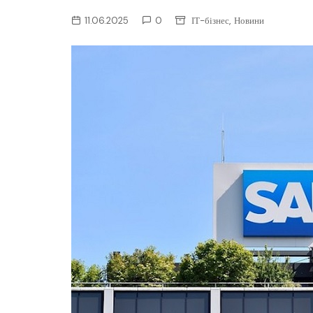
ІТ-бізнес
,
11.06.2025
0
ІТ-бізнес
Новини
Консалтинг
Майбутнє
Мобільні пристрої/ПК
Наука
Периферія
Софт
Телеком
Технології
Фінтех