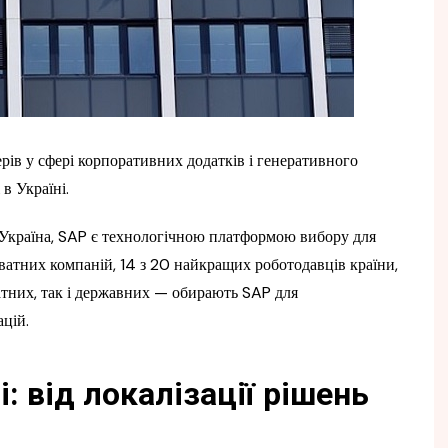
рів у сфері корпоративних додатків і генеративного
 в Україні.
 Україна, SAP є технологічною платформою вибору для
риватних компаній, 14 з 20 найкращих роботодавців країни,
атних, так і державних — обирають SAP для
цій.
: від локалізації рішень