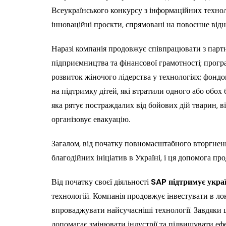
Всеукраїнського конкурсу з інформаційних технол
інноваційні проєкти, спрямовані на повоєнне відн
Наразі компанія продовжує співпрацювати з парт
підприємництва та фінансової грамотності; прогр
розвиток жіночого лідерства у технологіях; фондо
на підтримку дітей, які втратили одного або обох 
яка рятує постраждалих від бойових дій тварин, 
організовує евакуацію.
Загалом, від початку повномасштабного вторгне
благодійних ініціатив в Україні, і ця допомога пр
Від початку своєї діяльності
SAP підтримує украї
технологій. Компанія продовжує інвестувати в ло
впроваджувати найсучасніші технології. Завдяки
допомагає змінювати індустрії та підвищувати ефе