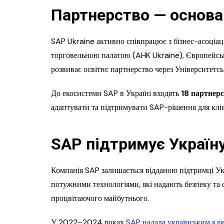
Партнерство — основа
SAP Ukraine активно співпрацює з бізнес-асоціа
торговельною палатою (AHK Ukraine), Європейсько
розвиває освітнє партнерство через Університетсь
До екосистеми SAP в Україні входять
18 партнер
адаптувати та підтримувати SAP-рішення для клієн
SAP підтримує Україн
Компанія SAP залишається відданою підтримці Укр
потужними технологіями, які надають безпеку та с
процвітаючого майбутнього.
У 2022–2024 роках
SAP надала українським клі