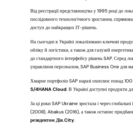
Від реєстрації представництва у 1995 році до лок
послідовного технологічного зростання, спрямова
доступ до найкращих ІТ-рішень.
На сьогодні в Україні локалізовано ключові прод
обліку й логістики, а також для галузей енергетик
до стандартного інтерфейсу рішень SAP. Серед л
управління персоналом, SAP Business One для ма
Хмарне портфоліо SAP наразі охоплює понад 10
S/4HANA Cloud
. В Україні доступні продукти дл
За ці роки SAP Ukraine зростала і через глобальні 
(2008), Abakus (2016), а також останнє придбан
резидентом Дія.City
.