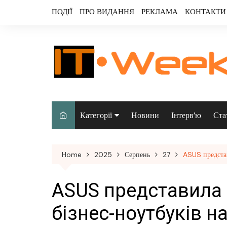
Skip
ПОДІЇ
ПРО ВИДАННЯ
РЕКЛАМА
КОНТАКТИ
to
content
Категорії
Новини
Інтерв’ю
Ста
Аналітика
Home
2025
Серпень
27
ASUS представ
Аудіо & відео
Безпека
ASUS представила 
Інфраструктура/
бізнес-ноутбуків н
датацентри