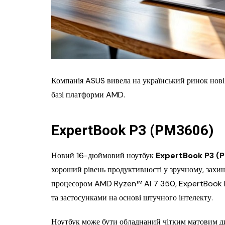
Компанія ASUS вивела на український ринок нові 
базі платформи AMD.
ExpertBook P3 (PM3606)
Новий 16-дюймовий ноутбук
ExpertBook P3 
хороший рівень продуктивності у зручному, захи
процесором AMD Ryzen™ AI 7 350, ExpertBook P3
та застосунками на основі штучного інтелекту.
Ноутбук може бути обладнаний чітким матовим ди