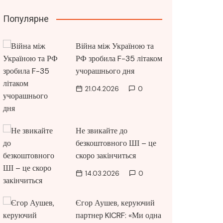
Популярне
Війна між Україною та
РФ зробила F-35 літаком
учорашнього дня
21.04.2026
0
Не звикайте до
безкоштовного ШІ – це
скоро закінчиться
14.03.2026
0
Єгор Аушев, керуючий
партнер KICRF: «Ми одна