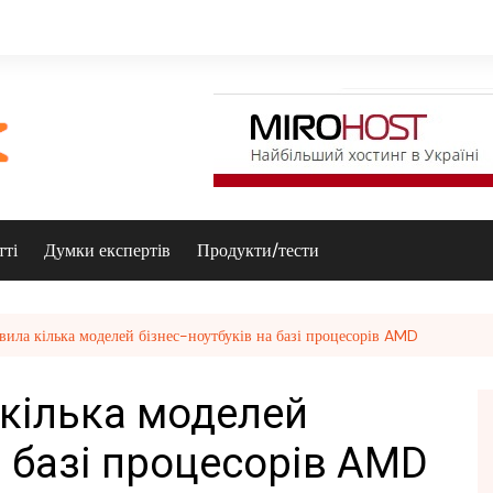
тті
Думки експертів
Продукти/тести
ила кілька моделей бізнес-ноутбуків на базі процесорів AMD
кілька моделей
а базі процесорів AMD