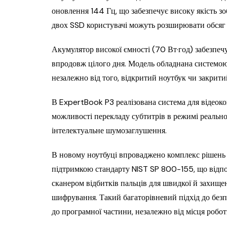
оновлення 144 Гц, що забезпечує високу якість зо
двох SSD користувачі можуть розширювати обсяг с
Акумулятор високої ємності (70 Вт·год) забезпеч
впродовж цілого дня. Модель обладнана системо
незалежно від того, відкритий ноутбук чи закрити
В ExpertBook P3 реалізована система для відео
можливості перекладу субтитрів в режимі реальног
інтелектуальне шумозаглушення.
В новому ноутбуці впроваджено комплекс рішен
підтримкою стандарту NIST SP 800-155, що відп
сканером відбитків пальців для швидкої й захище
шифрування. Такий багаторівневий підхід до безп
до програмної частини, незалежно від місця робот