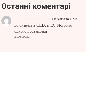
Останні коментарі
SEO Service Price
до
От канала 64К
до бизнеса в США и ЕС. История
одного провайдера
21.08.2022