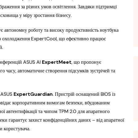
браження за різних умов освітлення. Завдяки підтримці
ховища у міру зростання бізнесу.
ує автономну роботу та високу продуктивність ноутбука
ю охолодження ExpertCool, що ефективно працює
й.
конференцій ASUS AI
ExpertMeet
, що пропонує
о часу, автоматичне створення підсумків зустрічей та
ь ASUS
ExpertGuardian
. Пристрій оснащений BIOS із
овідає корпоративним вимогам безпеки, вбудованим
ної автентифікації та чипом TPM 2.0 для апаратного
еки гарантує захист конфіденційних даних – від апаратної
и користувача.