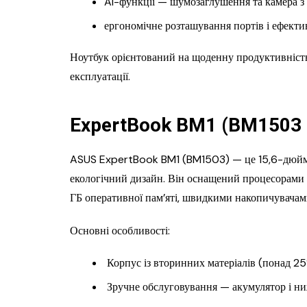
AI-функції — шумозаглушення та камера з
ергономічне розташування портів і ефект
Ноутбук орієнтований на щоденну продуктивність,
експлуатації.
ExpertBook BM1 (BM1503
ASUS ExpertBook BM1 (BM1503) — це 15,6-дюймов
екологічний дизайн. Він оснащений процесорам
ГБ оперативної пам’яті, швидкими накопичувачам
Основні особливості:
Корпус із вторинних матеріалів (понад 25%)
Зручне обслуговування — акумулятор і ниж