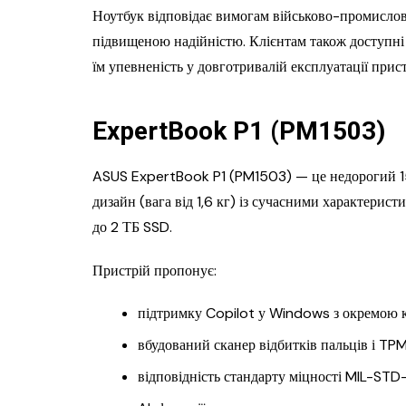
Ноутбук відповідає вимогам військово-промисло
підвищеною надійністю. Клієнтам також доступні
їм упевненість у довготривалій експлуатації прис
ExpertBook P1 (PM1503)
ASUS ExpertBook P1 (PM1503) — це недорогий 15
дизайн (вага від 1,6 кг) із сучасними характерис
до 2 ТБ SSD.
Пристрій пропонує:
підтримку Copilot у Windows з окремою 
вбудований сканер відбитків пальців і TPM
відповідність стандарту міцності MIL-STD