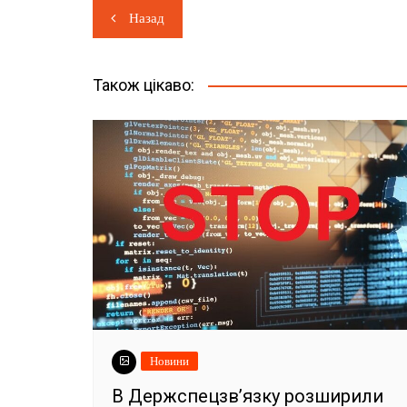
Навігація
Назад
записів
Також цікаво:
Новини
В Держспецзв’язку розширили