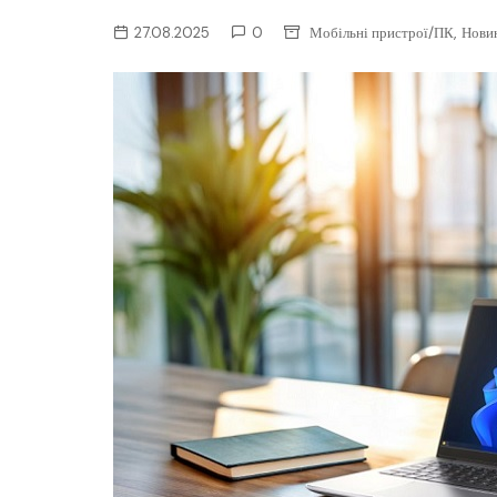
ІТ-бізнес
,
27.08.2025
0
Мобільні пристрої/ПК
Нови
Консалтинг
Майбутнє
Мобільні пристрої/ПК
Наука
Периферія
Софт
Телеком
Технології
Фінтех