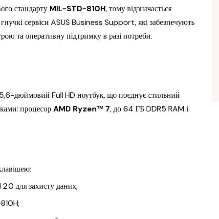
вого стандарту
MIL-STD-810H
, тому відзначається
 гнучкі сервіси ASUS Business Support, які забезпечують
трою та оперативну підтримку в разі потреби.
,6-дюймовий Full HD ноутбук, що поєднує стильний
тиками: процесор
AMD Ryzen™ 7
, до 64 ГБ DDR5 RAM і
клавішею;
 2.0 для захисту даних;
-810H;