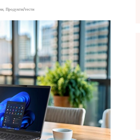
,
ни
Продукти/тести