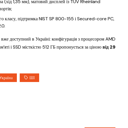
а (хід 1,35 мм), матовий дисплей із TÜV Rheinland
ортів;
ого класу, підтримка NIST SP 800-155 і Secured-core PC,
.0.
вже доступний в Україні: конфігурація з процесором AMD
’яті і SSD місткістю 512 ГБ пропонується за ціною
від 29
Україна
ШІ