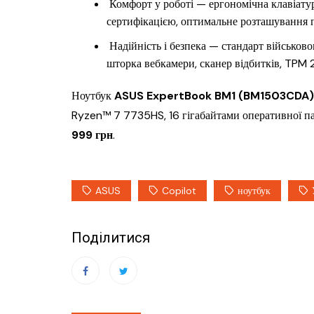
Комфорт у роботі — ергономічна клавіатур
сертифікацією, оптимальне розташування п
Надійність і безпека — стандарт військов
шторка вебкамери, сканер відбитків, TPM 2
Ноутбук
ASUS ExpertBook BM1 (BM1503CDA)
Ryzen™ 7 7735HS, 16 гігабайтами оперативної пам
999 грн
.
ASUS
Copilot
ноутбук
Поділитися