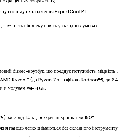
 покращенням зображення;
ивну систему охолодження ExpertCool P1.
 зручність і безпеку навіть у складних умовах
ий бізнес-ноутбук, що поєднує потужність, міцність і
и AMD Ryzen™ (до Ryzen 7 з графікою Radeon™), до 64
и й модулем Wi-Fi 6E.
, вага від 1,6 кг, розкриття кришки на 180°;
ня панель легко знімаються без складного інструменту;