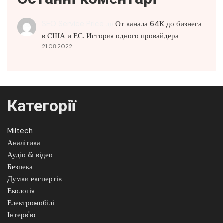
SEO Service Price
до
От канала 64К до бизнеса
в США и ЕС. История одного провайдера
21.08.2022
Категорії
Miltech
Аналітика
Аудіо & відео
Безпека
Думки експертів
Екологія
Електромобілі
Інтерв'ю