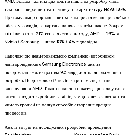
AMD. Більша частина цих коштів пішла на розробку чіпів,
технології виробництва та майбутню архітектуру Nova Lake.
Притому, якщо порівняти витрати на дослідження і розробки з
обсягом доходів, то картина виглядає зовсім інакше. Зокрема
Intel витратила 31% свого чистого доходу, AMD — 26%, а
Nvidia і Samsung – лише 10% і 4% відповідно.
Найближчою неамериканською компанією-виробником
напівпровідників є Samsung Electronics, яка, за
повідомленнями, витратила 9,5 млрд дол. на дослідження і
розробки. Це дозволило їй посісти третє місце, значно
випередивши AMD. Такоє це наочно показує, що коли у вас є
власні заводи з виробництва чіпів, вам доведеться витратити
чимало грошей на пошук способів створення кращих
процесорів.
Аналіз витрат на дослідження і розробки, проведений