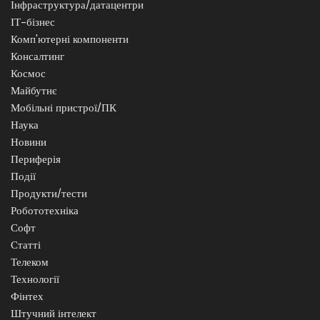
Інфраструктура/датацентри
ІТ-бізнес
Комп'ютерні компоненти
Консалтинг
Космос
Майбутнє
Мобільні пристрої/ПК
Наука
Новини
Периферія
Події
Продукти/тести
Робототехніка
Софт
Статті
Телеком
Технології
Фінтех
Штучний інтелект