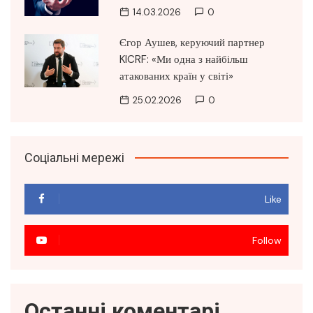
14.03.2026
0
Єгор Аушев, керуючий партнер
KICRF: «Ми одна з найбільш
атакованих країн у світі»
25.02.2026
0
Соціальні мережі
Like
Follow
Останні коментарі