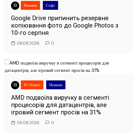
Новини
Софт
Google Drive припинить резервне
копіювання фото до Google Photos з
10-го серпня
06.08.2026
0
ІТ-бізнес
Новини
AMD подвоїла виручку в сегменті
процесорів для датацентрів, але
ігровий сегмент просів на 31%
05.08.2026
0