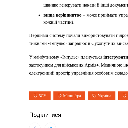
швидко генерувати накази й інші документ
вище керівництво
– може приймати управ
кожній частині.
Першими систему почали використовувати підро
тижнями «Імпульс» запрацює в Сухопутних війська
У майбутньому «Імпульс» планується
інтегруват
застосунком для військових Армія+, Медичною і
електронний простір управління особовим складо
ЗСУ
Мінцифра
Україна
Поділитися