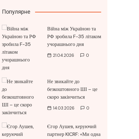
Популярне
Війна між Україною та
РФ зробила F-35 літаком
учорашнього дня
21.04.2026
0
Не звикайте до
безкоштовного ШІ – це
скоро закінчиться
14.03.2026
0
Єгор Аушев, керуючий
партнер KICRF: «Ми одна