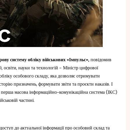
ову систему обліку військових «Імпульс»,
повідомив
, освіти, науки та технологій − Міністр цифрової
обліку особового складу, яка дозволяє отримувати
торію призначень, формувати звіти та проєкти наказів. І
це перша масова інформаційно-комунікаційна система (ІКС)
йськовій частині.
ступ до актуальної інформації про особовий склад та