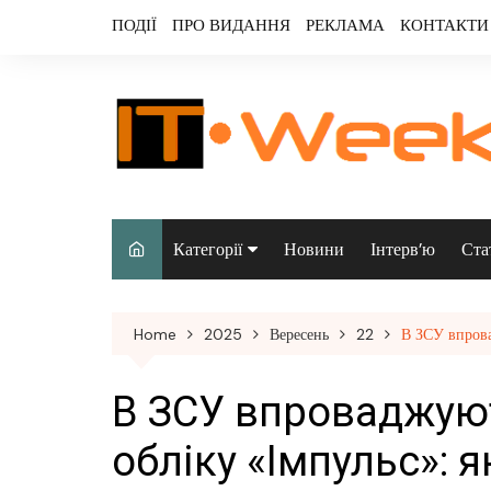
Skip
ПОДІЇ
ПРО ВИДАННЯ
РЕКЛАМА
КОНТАКТИ
to
content
Категорії
Новини
Інтерв’ю
Ста
Аналітика
Home
2025
Вересень
22
В ЗСУ впрова
Аудіо & відео
Безпека
В ЗСУ впроваджую
Інфраструктура/
обліку «Імпульс»: я
датацентри