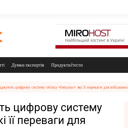
тті
Думки експертів
Продукти/тести
джують цифрову систему обліку «Імпульс»: які її переваги для військови
ть цифрову систему
кі її переваги для