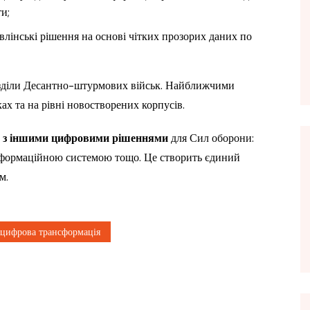
и;
лінські рішення на основі чітких прозорих даних по
зділи Десантно-штурмових військ. Найближчими
х та на рівні новостворених корпусів.
и з іншими цифровими рішеннями
для Сил оборони:
нформаційною системою тощо. Це створить єдиний
м.
цифрова трансформація