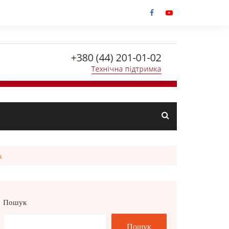
х
Пошук
Пошук