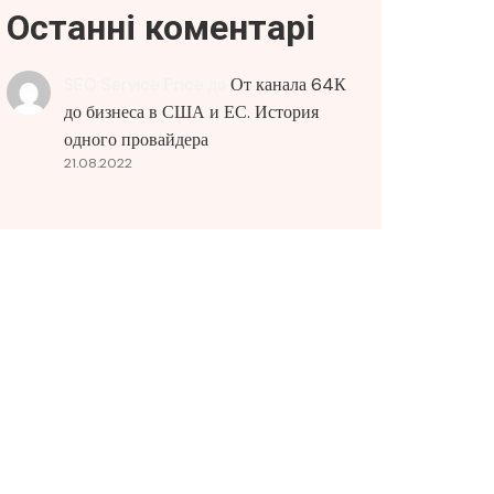
Останні коментарі
SEO Service Price
до
От канала 64К
до бизнеса в США и ЕС. История
одного провайдера
21.08.2022