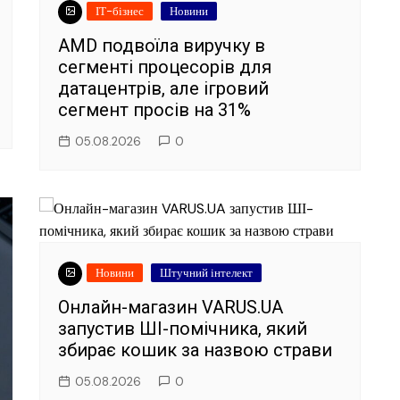
ІТ-бізнес
Новини
AMD подвоїла виручку в
сегменті процесорів для
датацентрів, але ігровий
сегмент просів на 31%
05.08.2026
0
Новини
Штучний інтелект
Онлайн-магазин VARUS.UA
запустив ШІ-помічника, який
збирає кошик за назвою страви
05.08.2026
0