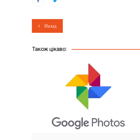
Навігація
Назад
записів
Також цікаво: