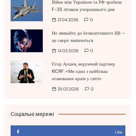
Війна між Україною та РФ зробила
F-35 літаком учорашнього дня
21.04.2026
0
Не звикайте до безкоштовного ШІ –
це скоро закінчиться
14.03.2026
0
Єгор Аушев, керуючий партнер
KICRF: «Ми одна з найбільш
атакованих країн у світі»
25.02.2026
0
Соціальні мережі
Like