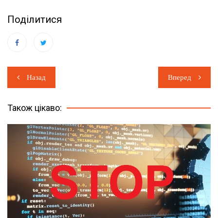
Поділитися
Навігація
Назад
Вперед
записів
Також цікаво: