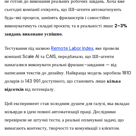
не готові до виконання реальних робочих завдань. Хоча вже
сьогодні компанії очікують, що ШІ-агенти автоматизують
будь-які процеси, замінять фрилансерів і самостійно
виконуватимуть складні проєкти, та в реальності лише
2–3%
завдань виконано успішно.
Тестування під назвою
Remote Labor Index
, яке провели
компанії Scale AI та CAIS, передбачало, що ШІ-агенти
намагалися виконувати реальні фриланс-завдання — від
написання текстів до дизайну. Найкраща модель заробила 1810
доларів із 143 991 доступного, що становить лише
кілька
відсотків
від потенціалу.
Цей експеримент став холодним душем для галузі, яка вкладає
мільярди в ідею повної автоматизації праці. Дослідники
перевірили не штучні тести, а реальні оплачувані задачі, що
вимагають контексту, творчості та комунікації з клієнтом.