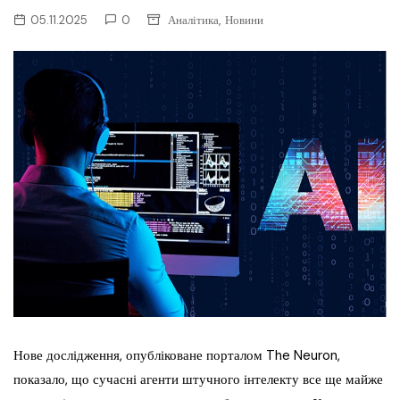
,
05.11.2025
0
Аналітика
Новини
Нове дослідження, опубліковане порталом The Neuron,
показало, що сучасні агенти штучного інтелекту все ще майже