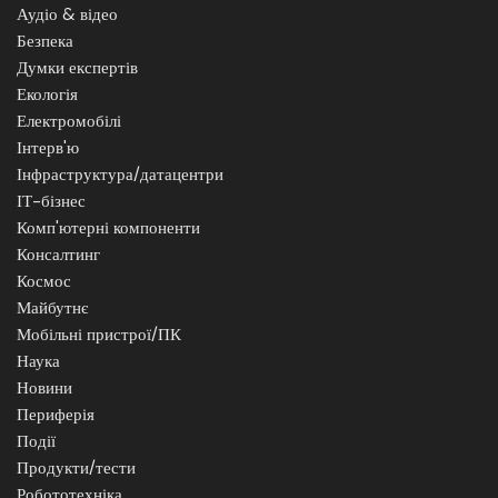
Аудіо & відео
Безпека
Думки експертів
Екологія
Електромобілі
Інтерв'ю
Інфраструктура/датацентри
ІТ-бізнес
Комп'ютерні компоненти
Консалтинг
Космос
Майбутнє
Мобільні пристрої/ПК
Наука
Новини
Периферія
Події
Продукти/тести
Робототехніка