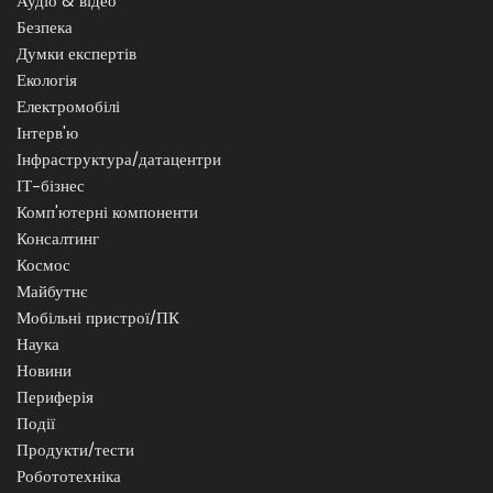
Аудіо & відео
Безпека
Думки експертів
Екологія
Електромобілі
Інтерв'ю
Інфраструктура/датацентри
ІТ-бізнес
Комп'ютерні компоненти
Консалтинг
Космос
Майбутнє
Мобільні пристрої/ПК
Наука
Новини
Периферія
Події
Продукти/тести
Робототехніка