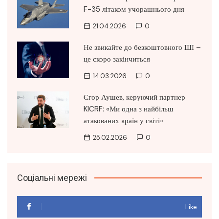
F-35 літаком учорашнього дня
21.04.2026
0
Не звикайте до безкоштовного ШІ –
це скоро закінчиться
14.03.2026
0
Єгор Аушев, керуючий партнер
KICRF: «Ми одна з найбільш
атакованих країн у світі»
25.02.2026
0
Соціальні мережі
Like