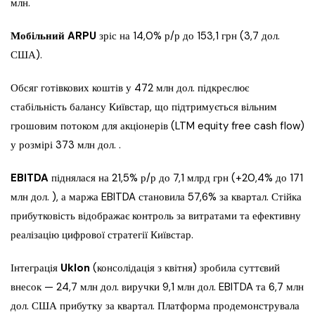
млн.
Мобільний ARPU
зріс на 14,0% р/р до 153,1 грн (3,7 дол.
США).
Обсяг готівкових коштів у 472 млн дол. підкреслює
стабільність балансу Київстар, що підтримується вільним
грошовим потоком для акціонерів (LTM equity free cash flow)
у розмірі 373 млн дол. .
EBITDA
піднялася на 21,5% р/р до 7,1 млрд грн (+20,4% до 171
млн дол. ), а маржа EBITDA становила 57,6% за квартал. Стійка
прибутковість відображає контроль за витратами та ефективну
реалізацію цифрової стратегії Київстар.
Інтеграція
Uklon
(консолідація з квітня) зробила суттєвий
внесок — 24,7 млн дол. виручки 9,1 млн дол. EBITDA та 6,7 млн
дол. США прибутку за квартал. Платформа продемонструвала