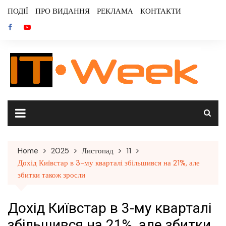
Skip
ПОДІЇ
ПРО ВИДАННЯ
РЕКЛАМА
КОНТАКТИ
to
content
Home
2025
Листопад
11
Дохід Київстар в 3-му кварталі збільшився на 21%, але
збитки також зросли
Дохід Київстар в 3-му кварталі
збільшився на 21%, але збитки