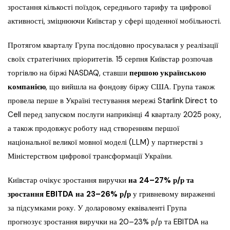
зростання кількості поїздок, середнього тарифу та цифрової
активності, зміцнюючи Київстар у сфері щоденної мобільності.
Протягом кварталу Група послідовно просувалася у реалізації
своїх стратегічних пріоритетів. 15 серпня Київстар розпочав
торгівлю на біржі NASDAQ, ставши
першою українською
компанією
, що вийшла на фондову біржу США. Група також
провела перше в Україні тестування мережі Starlink Direct to
Cell перед запуском послуги наприкінці 4 кварталу 2025 року,
а також продовжує роботу над створенням першої
національної великої мовної моделі (LLM) у партнерстві з
Міністерством цифрової трансформації України.
Київстар очікує зростання виручки
на 24–27% р/р та
зростання EBITDA на 23–26% р/р
у гривневому вираженні
за підсумками року. У доларовому еквіваленті Група
прогнозує зростання виручки на 20–23% р/р та EBITDA на