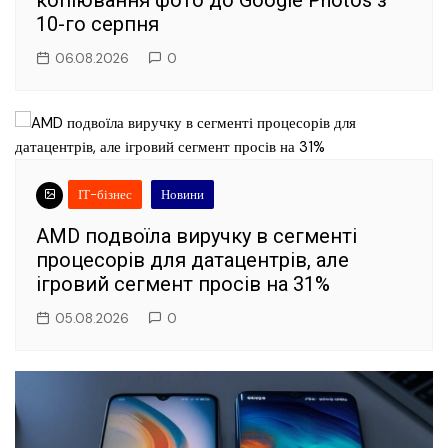
копіювання фото до Google Photos з
10-го серпня
06.08.2026
0
ІТ-бізнес
Новини
AMD подвоїла виручку в сегменті
процесорів для датацентрів, але
ігровий сегмент просів на 31%
05.08.2026
0