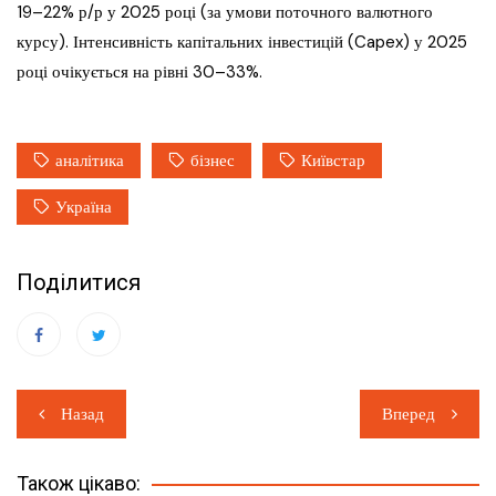
19–22% р/р у 2025 році (за умови поточного валютного
курсу). Інтенсивність капітальних інвестицій (Capex) у 2025
році очікується на рівні 30–33%.
аналітика
бізнес
Київстар
Україна
Поділитися
Навігація
Назад
Вперед
записів
Також цікаво: