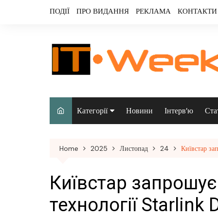
Skip
ПОДІЇ
ПРО ВИДАННЯ
РЕКЛАМА
КОНТАКТИ
to
content
Категорії
Новини
Інтерв’ю
Ста
Аналітика
Home
2025
Листопад
24
Київстар зап
Аудіо & відео
Безпека
Київстар запрошує
Інфраструктура/
технології Starlink 
датацентри