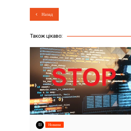
Навігація
Назад
записів
Також цікаво:
Новини