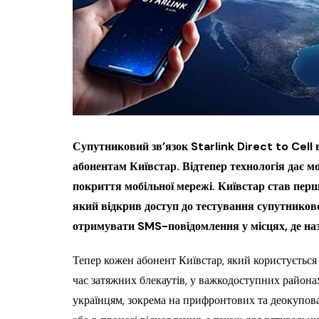
Супутниковий зв’язок Starlink Direct to Cell
абонентам Київстар. Відтепер технологія дає мо
покриття мобільної мережі. Київстар став пер
який відкрив доступ до тестування супутниково
отримувати SMS-повідомлення у місцях, де на
Тепер кожен абонент Київстар, який користується
час затяжних блекаутів, у важкодоступних района
українцям, зокрема на прифронтових та деокупов