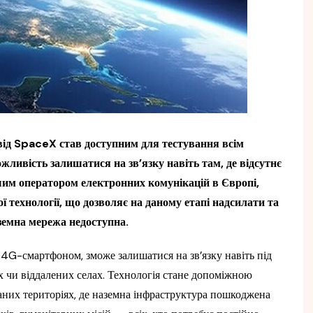
 від SpaceX став доступним для тестування всім
жливість залишатися на зв’язку навіть там, де відсутнє
шим оператором електронних комунікацій в Європі,
ї технології, що дозволяє на даному етапі надсилати та
земна мережа недоступна.
 4G-смартфоном, зможе залишатися на зв’язку навіть під
х чи віддалених селах. Технологія стане допоміжною
аних територіях, де наземна інфраструктура пошкоджена