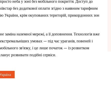
росто неба у зоні без мобільного покриття. Доступ до
иївстар без додаткової оплати згідно з наявним тарифним
ію України, крім окупованих територій, прикордонних зон
не заміна наземної мережі, а її доповнення. Технологія вже
екстремальніших умовах — під час ураганів, повеней і
обільного зв’язку, і це лише початок — із розвитком
анує розвивати подібні сервіси.
Україна