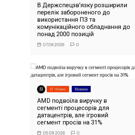
В Держспецзв’язку розширили
перелік забороненого до
використання ПЗ та
комунікаційного обладнання до
понад 2000 позицій
07.08.2026
0
ІТ-бізнес
Новини
AMD подвоїла виручку в
сегменті процесорів для
датацентрів, але ігровий
сегмент просів на 31%
05.08.2026
0