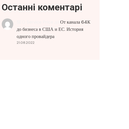
Останні коментарі
SEO Service Price
до
От канала 64К
до бизнеса в США и ЕС. История
одного провайдера
21.08.2022