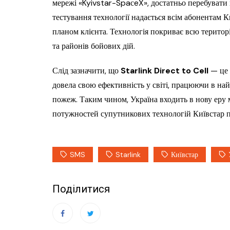
мережі «Kyivstar-SpaсeX», достатньо перебувати п
тестування технології надається всім абонентам К
планом клієнта. Технологія покриває всю територ
та районів бойових дій.
Слід зазначити, що
Starlink Direct to Cell
— це 
довела свою ефективність у світі, працюючи в най
пожеж. Таким чином, Україна входить в нову еру м
потужностей супутникових технологій Київстар пл
SMS
Starlink
Київстар
Поділитися