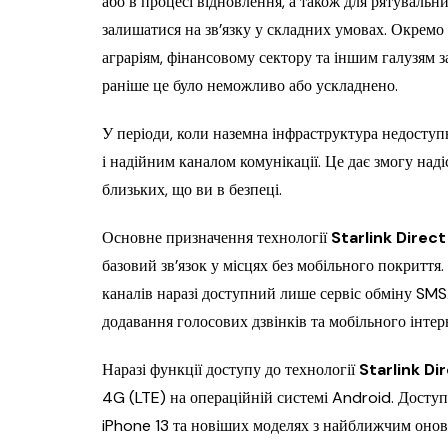
або в процесі відновлення, а також для рятувальни
залишатися на зв’язку у складних умовах. Окремо
аграріям, фінансовому сектору та іншим галузям з
раніше це було неможливо або ускладнено.
У періоди, коли наземна інфраструктура недосту
і надійним каналом комунікації. Це дає змогу на
близьких, що ви в безпеці.
Основне призначення технології
Starlink Direct
базовий зв’язок у місцях без мобільного покритт
каналів наразі доступний лише сервіс обміну SM
додавання голосових дзвінків та мобільного інтер
Наразі функції доступу до технології
Starlink Di
4G (LTE) на операційній системі Android. Доступ 
iPhone 13 та новіших моделях з найближчим оно