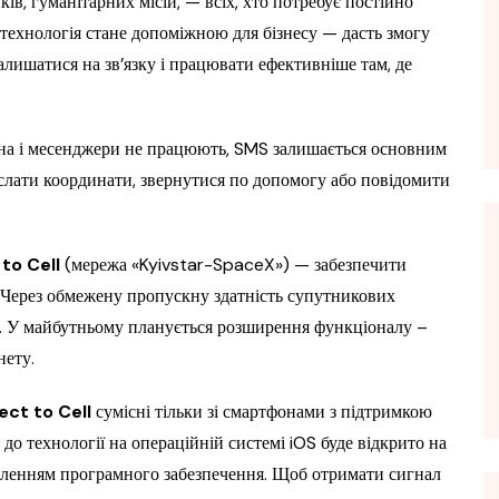
ків, гуманітарних місій, — всіх, хто потребує постійно
 технологія стане допоміжною для бізнесу — дасть змогу
алишатися на зв’язку і працювати ефективніше там, де
пна і месенджери не працюють, SMS залишається основним
діслати координати, звернутися по допомогу або повідомити
 to Cell
(мережа «Kyivstar-SpaceX») — забезпечити
я. Через обмежену пропускну здатність супутникових
S. У майбутньому планується розширення функціоналу –
нету.
rect to Cell
сумісні тільки зі смартфонами з підтримкою
до технології на операційній системі iOS буде відкрито на
вленням програмного забезпечення. Щоб отримати сигнал