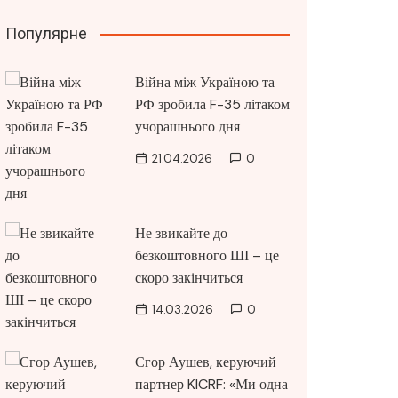
Популярне
Війна між Україною та
РФ зробила F-35 літаком
учорашнього дня
21.04.2026
0
Не звикайте до
безкоштовного ШІ – це
скоро закінчиться
14.03.2026
0
Єгор Аушев, керуючий
партнер KICRF: «Ми одна