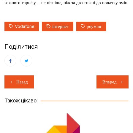
кожного тарифу – не пізніше, ніж за два тижні до початку змін.
Vodafone
інтернет
роумінг
Поділитися
Навігація
Назад
Вперед
записів
Також цікаво: