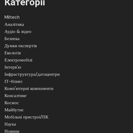
Категорії
Miltech
Аналітика
Аудіо & відео
Безпека
Думки експертів
Екологія
Електромобілі
Інтерв'ю
Інфраструктура/датацентри
ІТ-бізнес
Комп'ютерні компоненти
Консалтинг
Космос
Майбутнє
Мобільні пристрої/ПК
Наука
Новини