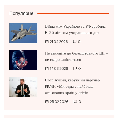
Популярне
Війна між Україною та РФ зробила
F-35 літаком учорашнього дня
21.04.2026
0
Не звикайте до безкоштовного ШІ –
це скоро закінчиться
14.03.2026
0
Єгор Аушев, керуючий партнер
KICRF: «Ми одна з найбільш
атакованих країн у світі»
25.02.2026
0