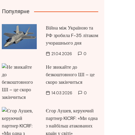
Популярне
Війна між Україною та
РФ зробила F-35 літаком
учорашнього дня
21.04.2026
0
Не звикайте до
безкоштовного ШІ – це
скоро закінчиться
14.03.2026
0
Єгор Аушев, керуючий
партнер KICRF: «Ми одна
з найбільш атакованих
країн у світі»