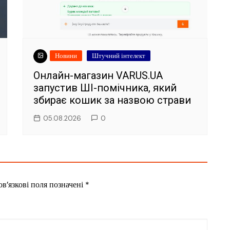
Новини
Штучний інтелект
Онлайн-магазин VARUS.UA
запустив ШІ-помічника, який
збирає кошик за назвою страви
05.08.2026
0
в’язкові поля позначені
*