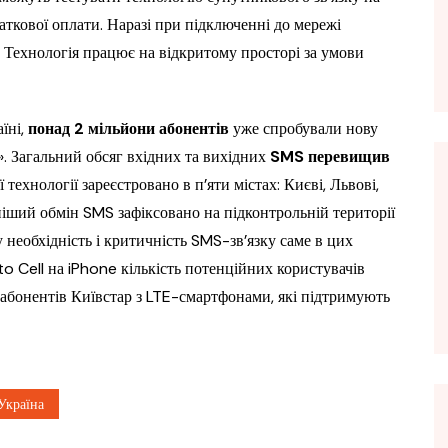
аткової оплати. Наразі при підключенні до мережі
. Технологія працює на відкритому просторі за умови
аїні,
понад 2 мільйони абонентів
уже спробували нову
». Загальний обсяг вхідних та вихідних
SMS перевищив
ехнології зареєстровано в п’яти містах: Києві, Львові,
іший обмін SMS зафіксовано на підконтрольній території
 необхідність і критичність SMS-зв’язку саме в цих
 to Cell на iPhone кількість потенційних користувачів
ь абонентів Київстар з LTE-смартфонами, які підтримують
Україна