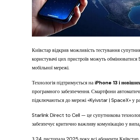
Київстар відкрив можливість тестування супутнико
користувачі цих пристроїв можуть обмінюватися S
мобільної мережі.
Технологія підтримується на
iPhone 13 і новіших
програмного забезпечення. Смартфони автоматично
підключаються до мережі «Kyivstar | SpaceX» у ра
Starlink Direct to Cell — це супутникова техноло
забезпечує критично важливу комунікацію у випадк
З 24 листопада 2025 року всі абоненти Київстар 