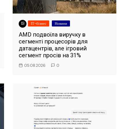
ІТ-бізнес
Новини
AMD подвоїла виручку в
сегменті процесорів для
датацентрів, але ігровий
сегмент просів на 31%
05.08.2026
0