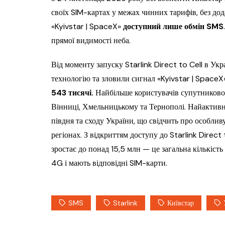
своїх SIM-картах у межах чинних тарифів, без дод
«Kyivstar | SpaceX»
доступний лише обмін SMS
прямої видимості неба.
Від моменту запуску Starlink Direct to Cell в Укр
технологію та зловили сигнал «Kyivstar | SpaceX
543 тисячі.
Найбільше користувачів супутникової т
Вінниці, Хмельницькому та Тернополі. Найактивн
півдня та сходу України, що свідчить про особливу
регіонах. З відкриттям доступу до Starlink Direct
зростає до понад 15,5 млн — це загальна кількіст
4G і мають відповідні SIM-карти.
SMS
Starlink
Київстар