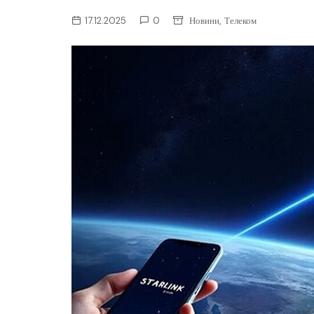
ІТ-бізнес
,
17.12.2025
0
Новини
Телеком
Консалтинг
Майбутнє
Мобільні пристрої/ПК
Наука
Периферія
Софт
Телеком
Технології
Фінтех