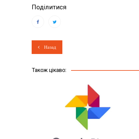
Поділитися
Навігація
Назад
записів
Також цікаво: