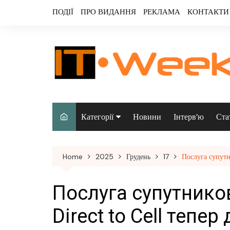
Skip
ПОДІЇ
ПРО ВИДАННЯ
РЕКЛАМА
КОНТАКТИ
to
content
Категорії
Новини
Інтерв’ю
Ста
Аналітика
Home
2025
Грудень
17
Послуга супутн
Аудіо & відео
Безпека
Послуга супутников
Інфраструктура/
Direct to Cell тепе
датацентри