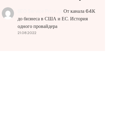
SEO Service Price
до
От канала 64К
до бизнеса в США и ЕС. История
одного провайдера
21.08.2022