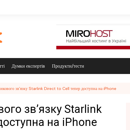
тті
Думки експертів
Продукти/тести
икового зв’язку Starlink Direct to Cell тепер доступна на iPhone
ого зв’язку Starlink
р доступна на iPhone