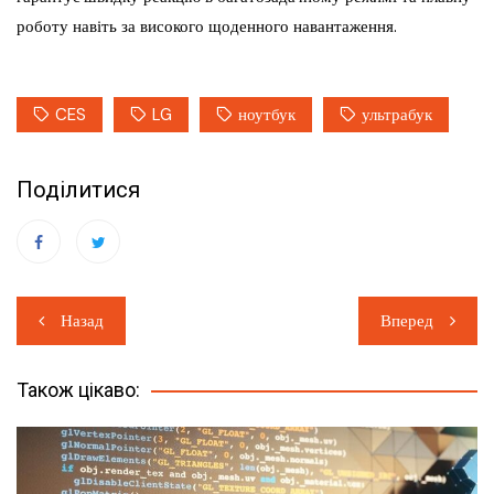
роботу навіть за високого щоденного навантаження.
CES
LG
ноутбук
ультрабук
Поділитися
Навігація
Назад
Вперед
записів
Також цікаво: