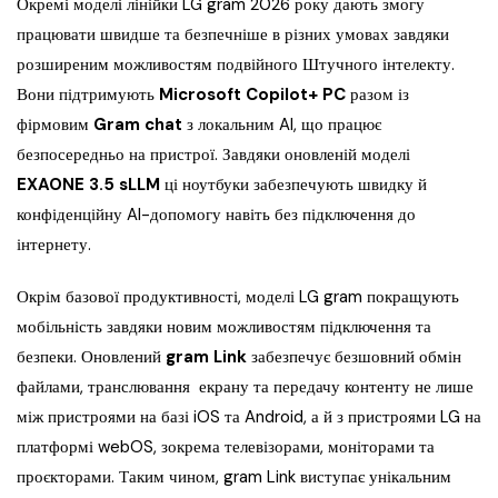
Окремі моделі лінійки LG gram 2026 року дають змогу
працювати швидше та безпечніше в різних умовах завдяки
розширеним можливостям подвійного Штучного інтелекту.
Вони підтримують
Microsoft Copilot+ PC
разом із
фірмовим
Gram chat
з локальним AI, що працює
безпосередньо на пристрої. Завдяки оновленій моделі
EXAONE 3.5 sLLM
ці ноутбуки забезпечують швидку й
конфіденційну AI-допомогу навіть без підключення до
інтернету.
Окрім базової продуктивності, моделі LG gram покращують
мобільність завдяки новим можливостям підключення та
безпеки. Оновлений
gram Link
забезпечує безшовний обмін
файлами, транслювання екрану та передачу контенту не лише
між пристроями на базі iOS та Android, а й з пристроями LG на
платформі webOS, зокрема телевізорами, моніторами та
проєкторами. Таким чином, gram Link виступає унікальним