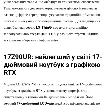
універсальним хабом, що об’єднує ці три ключові екосистеми.
Така можливість дозволяє користувачам цілісно інтегрувати
власне цифрове середовище, усуваючи традиційні обмеження,
пов’язані з несумісністю операційних систем. Для підвищення
рівня безпеки сервіс
LG ThinQ
дає змогу дистанційно
заблокувати або стерти дані з ПК у разі його втрати, надійно
захищаючи збережену інформацію.
17Z90UR: найлегший у світі 17-
дюймовий ноутбук з графікою
RTX
Модель LG gram Pro 17 поєднує продуктивність 17-дюймового
ноутбука з графікою RTX у компактному формфакторі,
співставному з типовими 16-дюймовими моделями. Його
великий
17-дюймовий LCD-дисплей
з роздільною здатністю