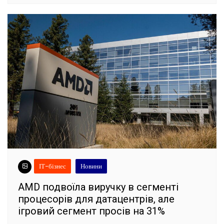
ІТ-бізнес
Новини
AMD подвоїла виручку в сегменті
процесорів для датацентрів, але
ігровий сегмент просів на 31%