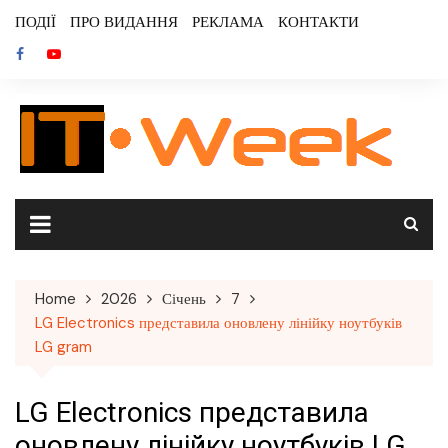
Skip
ПОДІЇ
ПРО ВИДАННЯ
РЕКЛАМА
КОНТАКТИ
to
content
Home
2026
Січень
7
LG Electronics представила оновлену лінійку ноутбуків
LG gram
LG Electronics представила
оновлену лінійку ноутбуків LG