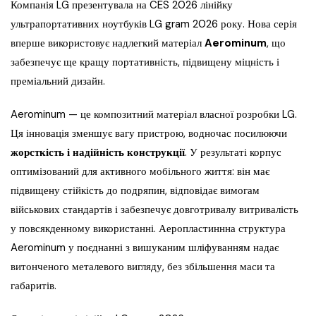
Компанія LG презентувала на CES 2026 лінійку
ультрапортативних ноутбуків LG gram 2026 року. Нова серія
вперше використовує надлегкий матеріал
Aerominum
, що
забезпечує ще кращу портативність, підвищену міцність і
преміальний дизайн.
Aerominum — це композитний матеріал власної розробки LG.
Ця інновація зменшує вагу пристрою, водночас посилюючи
жорсткість і надійність конструкції
. У результаті корпус
оптимізований для активного мобільного життя: він має
підвищену стійкість до подряпин, відповідає вимогам
військових стандартів і забезпечує довготривалу витривалість
у повсякденному використанні. Аеропластиннна структура
Aerominum у поєднанні з вишуканим шліфуванням надає
витонченого металевого вигляду, без збільшення маси та
габаритів.