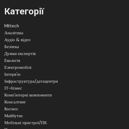
Категорії
Miltech
Аналітика
Аудіо & відео
Безпека
Думки експертів
Екологія
Електромобілі
Інтерв'ю
Інфраструктура/датацентри
ІТ-бізнес
Комп'ютерні компоненти
Консалтинг
Космос
Майбутнє
Мобільні пристрої/ПК