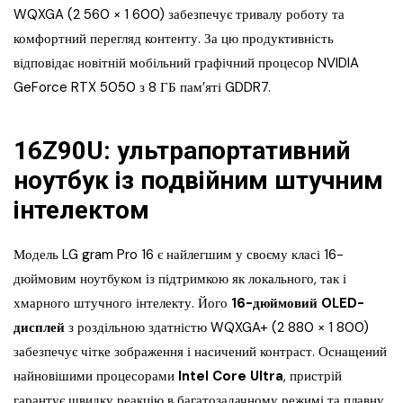
WQXGA (2 560 × 1 600) забезпечує тривалу роботу та
комфортний перегляд контенту. За цю продуктивність
відповідає новітній мобільний графічний процесор NVIDIA
GeForce RTX 5050 з 8 ГБ пам’яті GDDR7.
16Z90U: ультрапортативний
ноутбук із подвійним штучним
інтелектом
Модель LG gram Pro 16 є найлегшим у своєму класі 16-
дюймовим ноутбуком із підтримкою як локального, так і
хмарного штучного інтелекту. Його
16-дюймовий OLED-
дисплей
з роздільною здатністю WQXGA+ (2 880 × 1 800)
забезпечує чітке зображення і насичений контраст. Оснащений
найновішими процесорами
Intel Core Ultra
, пристрій
гарантує швидку реакцію в багатозадачному режимі та плавну