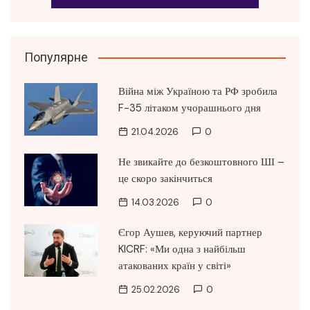
Популярне
Війна між Україною та РФ зробила
F-35 літаком учорашнього дня
21.04.2026
0
Не звикайте до безкоштовного ШІ –
це скоро закінчиться
14.03.2026
0
Єгор Аушев, керуючий партнер
KICRF: «Ми одна з найбільш
атакованих країн у світі»
25.02.2026
0