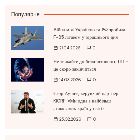
Популярне
Війна між Україною та РФ зробила
F-35 літаком учорашнього дня
21.04.2026
0
Не звикайте до безкоштовного ШІ –
це скоро закінчиться
14.03.2026
0
Єгор Аушев, керуючий партнер
KICRF: «Ми одна з найбільш
атакованих країн у світі»
25.02.2026
0