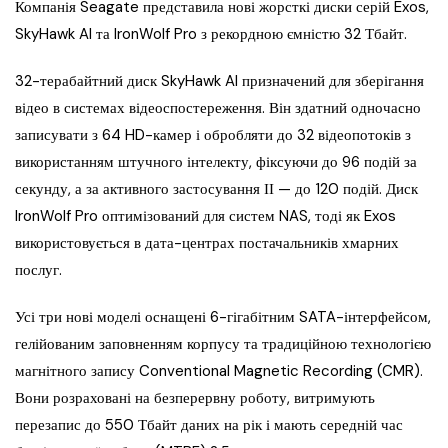
Компанія Seagate представила нові жорсткі диски серій Exos,
SkyHawk AI та IronWolf Pro з рекордною ємністю 32 Тбайт.
32-терабайтний диск SkyHawk AI призначений для зберігання
відео в системах відеоспостереження. Він здатний одночасно
записувати з 64 HD-камер і обробляти до 32 відеопотоків з
використанням штучного інтелекту, фіксуючи до 96 подій за
секунду, а за активного застосування ІІ — до 120 подій. Диск
IronWolf Pro оптимізований для систем NAS, тоді як Exos
використовується в дата-центрах постачальників хмарних
послуг.
Усі три нові моделі оснащені 6-гігабітним SATA-інтерфейсом,
гелійованим заповненням корпусу та традиційною технологією
магнітного запису Conventional Magnetic Recording (CMR).
Вони розраховані на безперервну роботу, витримують
перезапис до 550 Тбайт даних на рік і мають середній час