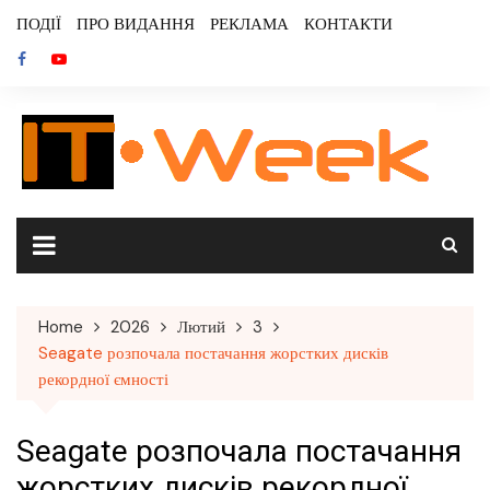
Skip
ПОДІЇ
ПРО ВИДАННЯ
РЕКЛАМА
КОНТАКТИ
to
content
Home
2026
Лютий
3
Seagate розпочала постачання жорстких дисків
рекордної ємності
Seagate розпочала постачання
жорстких дисків рекордної