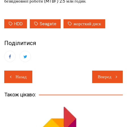
безвідмовної роботи (MTBF) 2.5 млн годин.
HDD
Seagate
жорсткий диск
Поділитися
Навігація
Назад
Вперед
записів
Також цікаво: