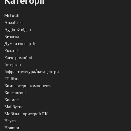
Категорії
Miltech
Аналітика
Аудіо & відео
Безпека
Думки експертів
Екологія
Електромобілі
Інтерв'ю
Інфраструктура/датацентри
ІТ-бізнес
Комп'ютерні компоненти
Консалтинг
Космос
Майбутнє
Мобільні пристрої/ПК
Наука
Новини