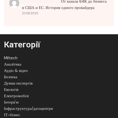
SEO Service Price
до
От канала 64К до бизнеса
в США и ЕС. История одного провайдера
21.08.2022
Категорії
Miltech
Аналітика
Аудіо & відео
Безпека
Думки експертів
Екологія
Електромобілі
Інтерв'ю
Інфраструктура/датацентри
ІТ-бізнес