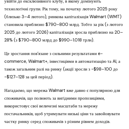
увійти до ексклюзивного клубу, в якому домінують
технологічні групи. Рік тому, на початку лютого 2025 року
(близько 3–4 лютого), ринкова капіталізація Walmart (WMT)
становила приблизно $790–800 млрд. Тобто за рік (з лютого
2025 до лютого 2026) капіталізація зросла приблизно на 20–
28% (з $790–800 млрд до $990–1.018 трлн).
Це зростання пов’язане з сильними результатами e-
commerce, Walmart+, інвестиціями в автоматизацію та AI, а
також загальним ралі на ринку (акції зросли з ~$98–100 до
~$127–128 за цей період).
Нагадаємо, що мережа Walmart вже давно є популярною для
споживачів, що полюють за вигідними пропозиціями,
використовує свої величезні масштаби та мережу
постачальників, щоб утримувати низькі ціни та завойовувати
частку ринку серед споживачів з різним рівнем доходів.