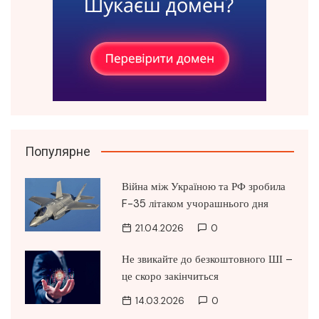
Популярне
Війна між Україною та РФ зробила
F-35 літаком учорашнього дня
21.04.2026
0
Не звикайте до безкоштовного ШІ –
це скоро закінчиться
14.03.2026
0