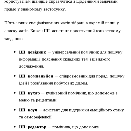
користувачам швидше справлятися з щоденними задачами
прямо у знайомому застосунку.
Пʼять нових спеціалізованих чатів зібрані в окремій папці у
списку чатів. Кожен ШІ-асистент присвячений конкретному
завданню:
ШІ-довідник
— універсальний помічник для пошуку
інформації, пояснення складних тем і швидкого
дослідження.
ШІ-компаньйон
— співрозмовник для порад, пошуку
ідей і розвʼязання побутових дилем.
ШІ-кухар
— кулінарний помічник, що допоможе з
меню та рецептами.
ШІ-коуч
— асистент для підтримки емоційного стану
та саморефлексії.
ШІ-редактор
— помічник, що допоможе