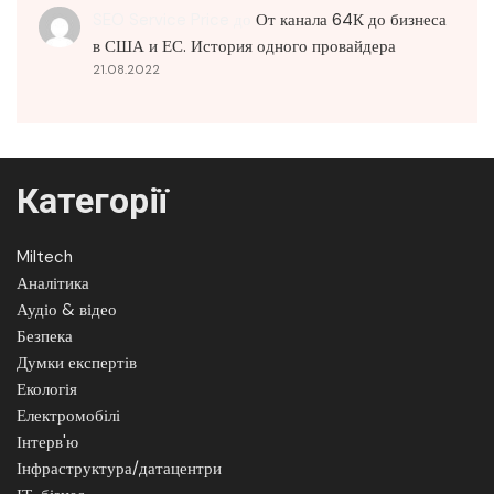
SEO Service Price
до
От канала 64К до бизнеса
в США и ЕС. История одного провайдера
21.08.2022
Категорії
Miltech
Аналітика
Аудіо & відео
Безпека
Думки експертів
Екологія
Електромобілі
Інтерв'ю
Інфраструктура/датацентри