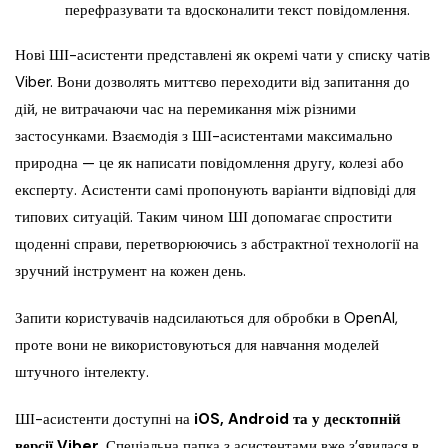
перефразувати та вдосконалити текст повідомлення.
Нові ШІ-асистенти представлені як окремі чати у списку чатів
Viber. Вони дозволять миттєво переходити від запитання до
дій, не витрачаючи час на перемикання між різними
застосунками. Взаємодія з ШІ-асистентами максимально
природна — це як написати повідомлення другу, колезі або
експерту. Асистенти самі пропонують варіанти відповіді для
типових ситуацій. Таким чином ШІ допомагає спростити
щоденні справи, перетворюючись з абстрактної технології на
зручний інструмент на кожен день.
Запити користувачів надсилаються для обробки в OpenAI,
проте вони не використовуються для навчання моделей
штучного інтелекту.
ШІ-асистенти доступні на
iOS, Android та у десктопній
версії Viber.
Спеціальна папка з асистентами вже з’явилася в