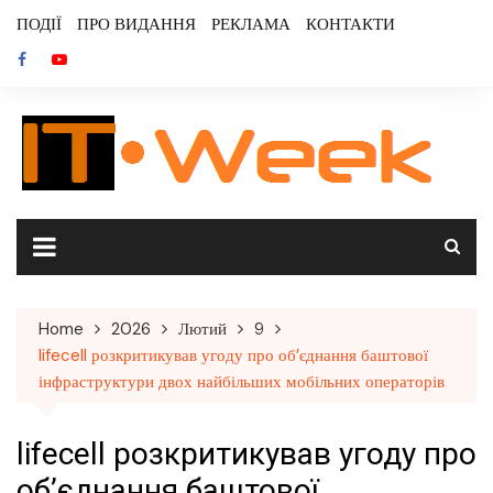
Skip
ПОДІЇ
ПРО ВИДАННЯ
РЕКЛАМА
КОНТАКТИ
to
content
Home
2026
Лютий
9
lifecell розкритикував угоду про об’єднання баштової
інфраструктури двох найбільших мобільних операторів
lifecell розкритикував угоду про
об’єднання баштової