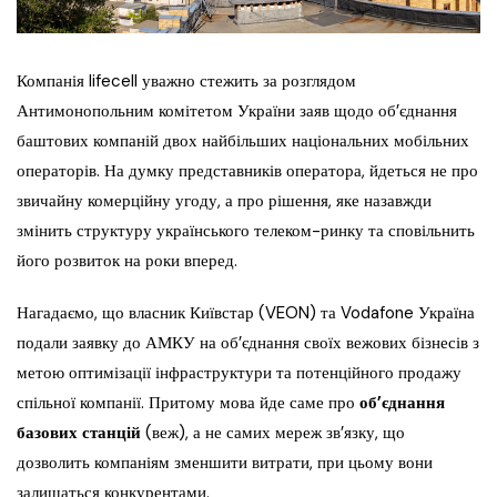
Компанія lifecell уважно стежить за розглядом
Антимонопольним комітетом України заяв щодо об’єднання
баштових компаній двох найбільших національних мобільних
операторів. На думку представників оператора, йдеться не про
звичайну комерційну угоду, а про рішення, яке назавжди
змінить структуру українського телеком-ринку та сповільнить
його розвиток на роки вперед.
Нагадаємо, що власник Київстар (VEON) та Vodafone Україна
подали заявку до АМКУ на об’єднання своїх вежових бізнесів з
метою оптимізації інфраструктури та потенційного продажу
спільної компанії. Притому мова йде саме про
об’єднання
базових станцій
(веж), а не самих мереж зв’язку, що
дозволить компаніям зменшити витрати, при цьому вони
залишаться конкурентами.