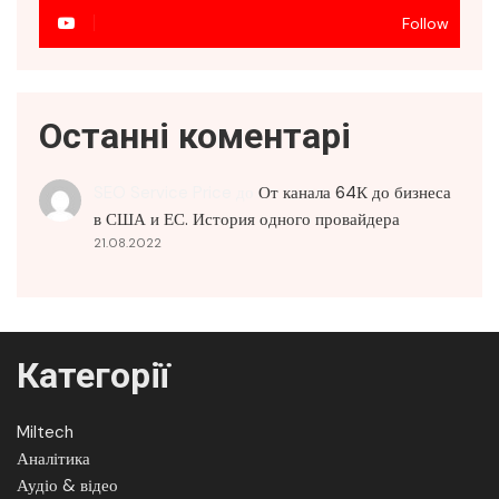
Follow
Останні коментарі
SEO Service Price
до
От канала 64К до бизнеса
в США и ЕС. История одного провайдера
21.08.2022
Категорії
Miltech
Аналітика
Аудіо & відео