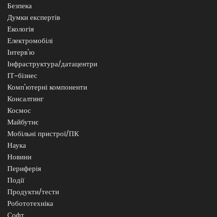
Безпека
Думки експертів
Екологія
Електромобілі
Інтерв'ю
Інфраструктура/датацентри
ІТ-бізнес
Комп'ютерні компоненти
Консалтинг
Космос
Майбутнє
Мобільні пристрої/ПК
Наука
Новини
Периферія
Події
Продукти/тести
Робототехніка
Софт