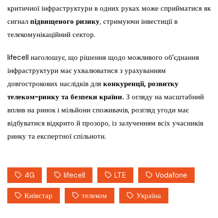
критичної інфраструктури в одних руках може сприйматися як
сигнал
підвищеного ризику
, стримуючи інвестиції в
телекомунікаційний сектор.
lifecell наголошує, що рішення щодо можливого об’єднання
інфраструктури має ухвалюватися з урахуванням
довгострокових наслідків для
конкуренції, розвитку
телеком-ринку та безпеки країни.
З огляду на масштабний
вплив на ринок і мільйони споживачів, розгляд угоди має
відбуватися відкрито й прозоро, із залученням всіх учасників
ринку та експертної спільноти.
4G
lifecell
LTE
Vodafone
Київстар
телеком
Україна