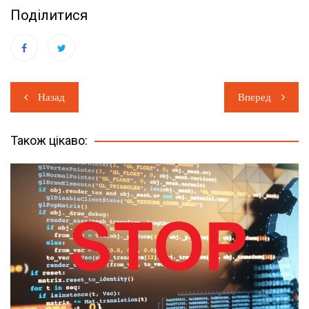
Поділитися
Навігація
Назад
Вперед
записів
Також цікаво: