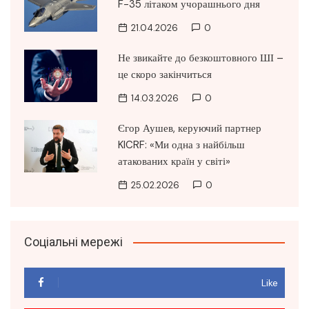
F-35 літаком учорашнього дня
21.04.2026
0
Не звикайте до безкоштовного ШІ –
це скоро закінчиться
14.03.2026
0
Єгор Аушев, керуючий партнер
KICRF: «Ми одна з найбільш
атакованих країн у світі»
25.02.2026
0
Соціальні мережі
Like