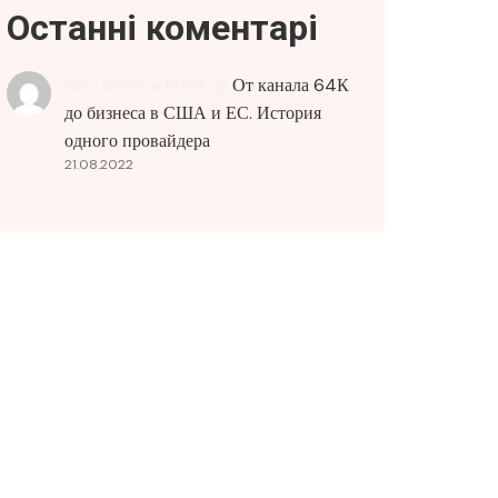
Останні коментарі
SEO Service Price
до
От канала 64К
до бизнеса в США и ЕС. История
одного провайдера
21.08.2022