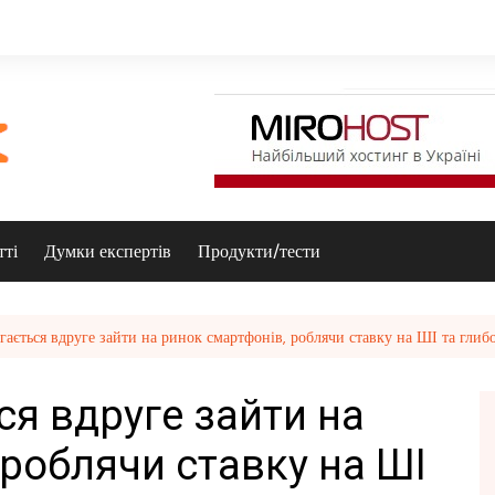
тті
Думки експертів
Продукти/тести
ється вдруге зайти на ринок смартфонів, роблячи ставку на ШІ та глиб
я вдруге зайти на
 роблячи ставку на ШІ