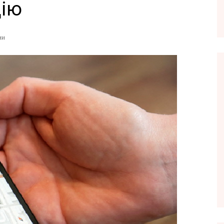
цію
ни