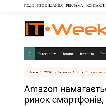
Skip
ПОДІЇ
ПРО ВИДАННЯ
РЕКЛАМА
КОНТАКТИ
to
content
Категорії
Новини
Інтерв’ю
Ста
Аналітика
Home
2026
Березень
21
Amazon намага
Аудіо & відео
Безпека
Amazon намагаєтьс
Інфраструктура/
ринок смартфонів,
датацентри