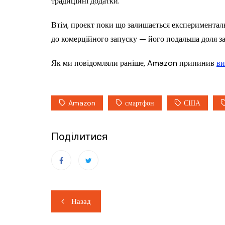
традиційні додатки.
Втім, проєкт поки що залишається експериментал
до комерційного запуску — його подальша доля зал
Як ми повідомляли раніше, Amazon припинив
ви
Amazon
смартфон
США
Поділитися
Навігація
Назад
записів