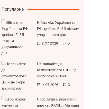
Популярне
Війна між Україною та
РФ зробила F-35 літаком
учорашнього дня
21.04.2026
0
Не звикайте до
безкоштовного ШІ – це
скоро закінчиться
14.03.2026
0
Єгор Аушев, керуючий
партнер KICRF: «Ми одна