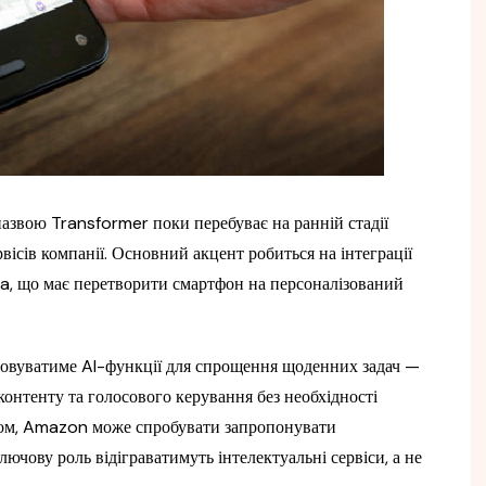
азвою Transformer поки перебуває на ранній стадії
рвісів компанії. Основний акцент робиться на інтеграції
xa, що має перетворити смартфон на персоналізований
товуватиме AI-функції для спрощення щоденних задач —
 контенту та голосового керування без необхідності
ном, Amazon може спробувати запропонувати
лючову роль відіграватимуть інтелектуальні сервіси, а не