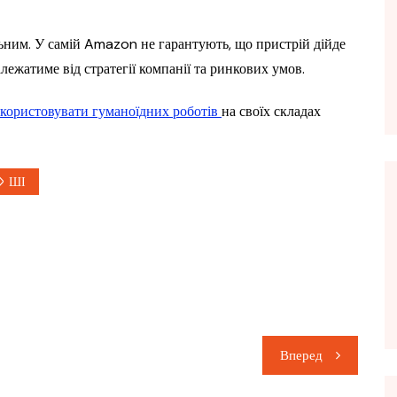
ьним. У самій Amazon не гарантують, що пристрій дійде
ежатиме від стратегії компанії та ринкових умов.
користовувати гуманоїдних роботів
на своїх складах
ШІ
Вперед