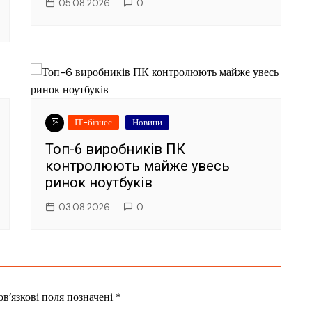
05.08.2026
0
ІТ-бізнес
Новини
Топ-6 виробників ПК
контролюють майже увесь
ринок ноутбуків
03.08.2026
0
в’язкові поля позначені
*