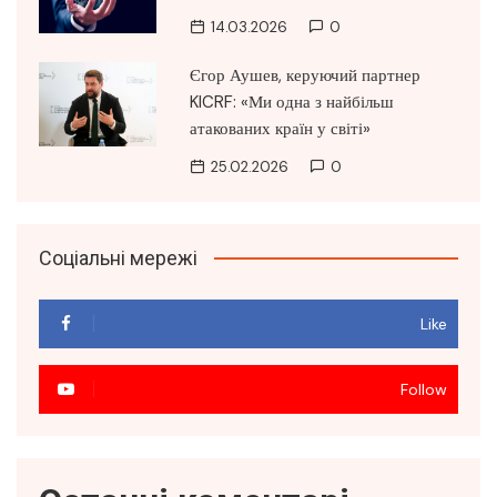
14.03.2026
0
Єгор Аушев, керуючий партнер
KICRF: «Ми одна з найбільш
атакованих країн у світі»
25.02.2026
0
Соціальні мережі
Like
Follow