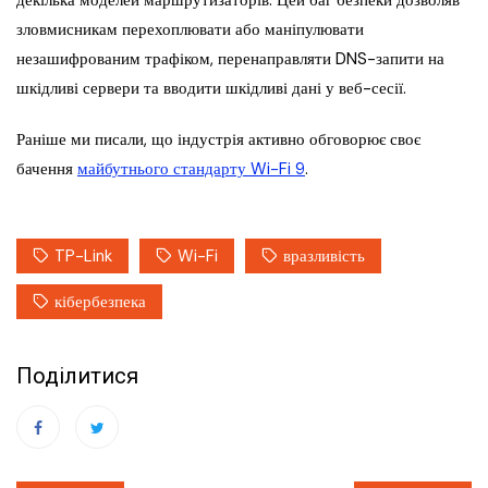
декілька моделей маршрутизаторів. Цей баг безпеки дозволяв
зловмисникам перехоплювати або маніпулювати
незашифрованим трафіком, перенаправляти DNS-запити на
шкідливі сервери та вводити шкідливі дані у веб-сесії.
Раніше ми писали, що індустрія активно обговорює своє
бачення
майбутнього стандарту Wi-Fi 9
.
TP-Link
Wi-Fi
вразливість
кібербезпека
Поділитися