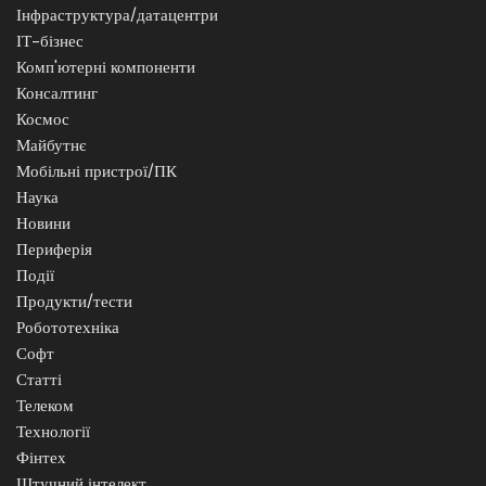
Інфраструктура/датацентри
ІТ-бізнес
Комп'ютерні компоненти
Консалтинг
Космос
Майбутнє
Мобільні пристрої/ПК
Наука
Новини
Периферія
Події
Продукти/тести
Робототехніка
Софт
Статті
Телеком
Технології
Фінтех
Штучний інтелект