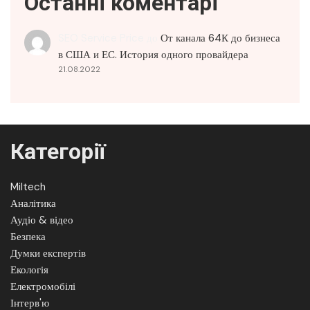
Останні коментарі
SEO Service Price
до
От канала 64К до бизнеса
в США и ЕС. История одного провайдера
21.08.2022
Категорії
Miltech
Аналітика
Аудіо & відео
Безпека
Думки експертів
Екологія
Електромобілі
Інтерв'ю