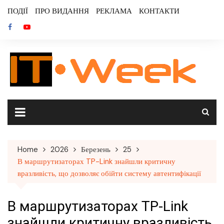
Skip
ПОДІЇ
ПРО ВИДАННЯ
РЕКЛАМА
КОНТАКТИ
to
content
Home
2026
Березень
25
В маршрутизаторах TP-Link знайшли критичну
вразливість, що дозволяє обійти систему автентифікації
В маршрутизаторах TP-Link
знайшли критичну вразливість,