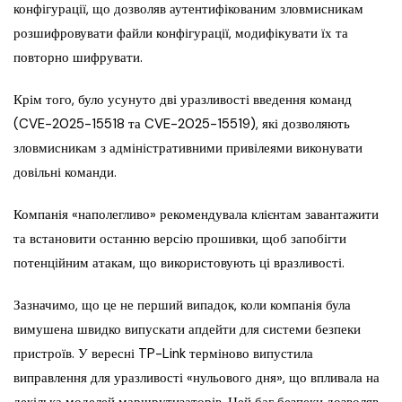
конфігурації, що дозволяв аутентифікованим зловмисникам
розшифровувати файли конфігурації, модифікувати їх та
повторно шифрувати.
Крім того, було усунуто дві уразливості введення команд
(CVE-2025-15518 та CVE-2025-15519), які дозволяють
зловмисникам з адміністративними привілеями виконувати
довільні команди.
Компанія «наполегливо» рекомендувала клієнтам завантажити
та встановити останню версію прошивки, щоб запобігти
потенційним атакам, що використовують ці вразливості.
Зазначимо, що це не перший випадок, коли компанія була
вимушена швидко випускати апдейти для системи безпеки
пристроїв. У вересні TP-Link терміново випустила
виправлення для уразливості «нульового дня», що впливала на