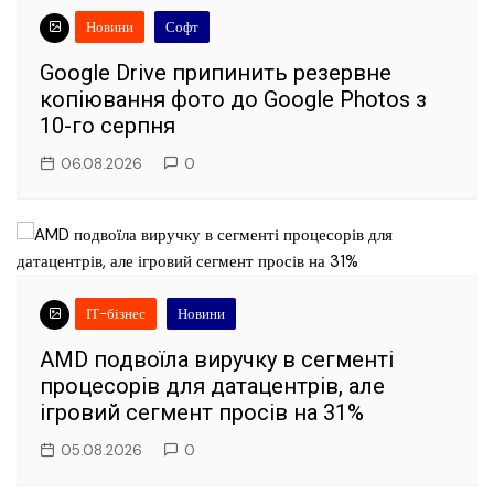
Новини
Софт
Google Drive припинить резервне
копіювання фото до Google Photos з
10-го серпня
06.08.2026
0
ІТ-бізнес
Новини
AMD подвоїла виручку в сегменті
процесорів для датацентрів, але
ігровий сегмент просів на 31%
05.08.2026
0