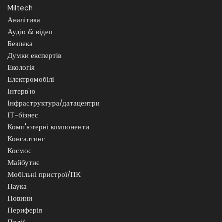
Miltech
Аналітика
Аудіо & відео
Безпека
Думки експертів
Екологія
Електромобілі
Інтерв'ю
Інфраструктура/датацентри
ІТ-бізнес
Комп'ютерні компоненти
Консалтинг
Космос
Майбутнє
Мобільні пристрої/ПК
Наука
Новини
Периферія
Події