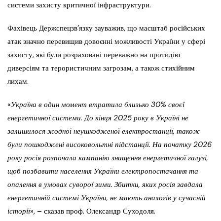
системи захисту критичної інфраструктури.
Фахівець Держспецзв’язку зауважив, що масштаб російських
атак значно перевищив довоєнні можливості України у сфері
захисту, які були розраховані переважно на протидію
диверсіям та терористичним загрозам, а також стихійним
лихам.
«
Україна в один момент втратила близько 30% своєї
енергетичної системи. До кінця 2025 року в Україні не
залишилося жодної неушкодженої електростанції, також
були пошкоджені високовольтні підстанції. На початку 2026
року росія розпочала кампанію знищення енергетичної галузі,
щоб позбавити населення України електропостачання та
опалення в умовах суворої зими. Збитки, яких росія завдала
енергетичній системі України, не мають аналогів у сучасній
історії
», – сказав проф. Олександр Суходоля.