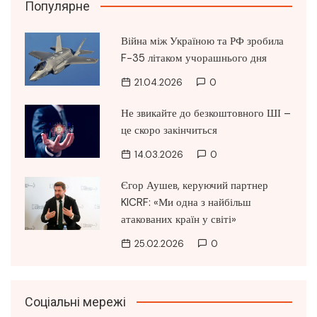
Популярне
Війна між Україною та РФ зробила
F-35 літаком учорашнього дня
21.04.2026
0
Не звикайте до безкоштовного ШІ –
це скоро закінчиться
14.03.2026
0
Єгор Аушев, керуючий партнер
KICRF: «Ми одна з найбільш
атакованих країн у світі»
25.02.2026
0
Соціальні мережі