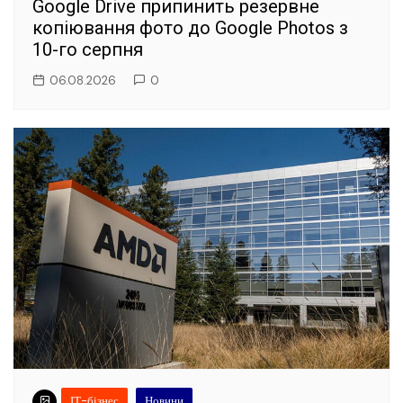
Google Drive припинить резервне
копіювання фото до Google Photos з
10-го серпня
06.08.2026
0
ІТ-бізнес
Новини