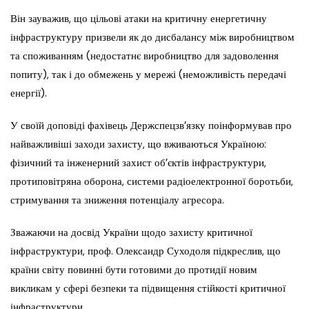
Він зауважив, що цільові атаки на критичну енергетичну
інфраструктуру призвели як до дисбалансу між виробництвом
та споживанням (недостатнє виробництво для задоволення
попиту), так і до обмежень у мережі (неможливість передачі
енергії).
У своїй доповіді фахівець Держспецзв’язку поінформував про
найважливіші заходи захисту, що вживаються Україною:
фізичний та інженерний захист об’єктів інфраструктури,
протиповітряна оборона, системи радіоелектронної боротьби,
стримування та зниження потенціалу агресора.
Зважаючи на досвід України щодо захисту критичної
інфраструктури, проф. Олександр Суходоля підкреслив, що
країни світу повинні бути готовими до протидії новим
викликам у сфері безпеки та підвищення стійкості критичної
інфраструктури.