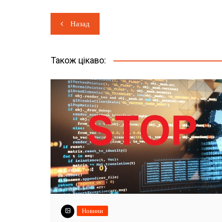
Навігація
Назад
записів
Також цікаво:
Новини