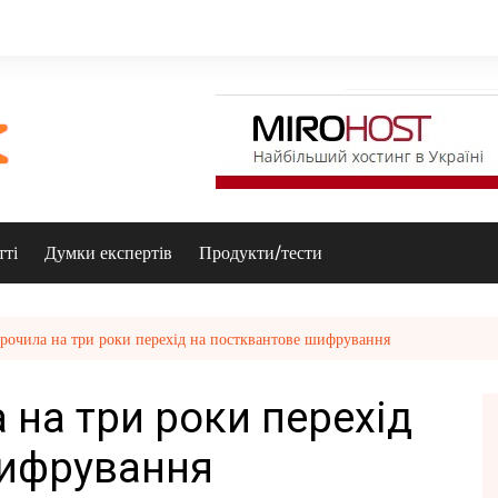
тті
Думки експертів
Продукти/тести
рочила на три роки перехід на постквантове шифрування
 на три роки перехід
шифрування