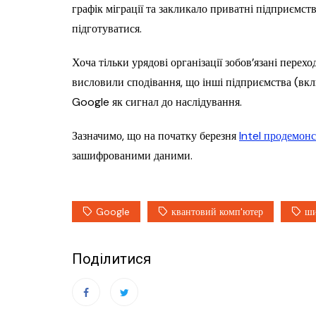
графік міграції та закликало приватні підприємств
підготуватися.
Хоча тільки урядові організації зобов’язані пере
висловили сподівання, що інші підприємства (вк
Google як сигнал до наслідування.
Зазначимо, що на початку березня
Intel продемон
зашифрованими даними.
Google
квантовий комп'ютер
ши
Поділитися