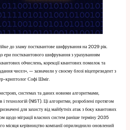
тійке до зламу постквантове шифрування на 2029 рік.
до ери постквантового шифрування з урахуванням
 квантових обчислень, корекції квантових помилок та
адання чисел», — зазначили у своєму блозі віцепрезидент з
нер-криптолог Софі Шміг.
ристроях, системах та даних новими алгоритмами,
 і технологій (NIST). Ці алгоритми, розроблені протягом
изначені для захисту від майбутніх атак з боку квантових
ном щодо міграції власних систем раніше терміну 2035
лого місяця керівництво компанії оприлюднило оновлений