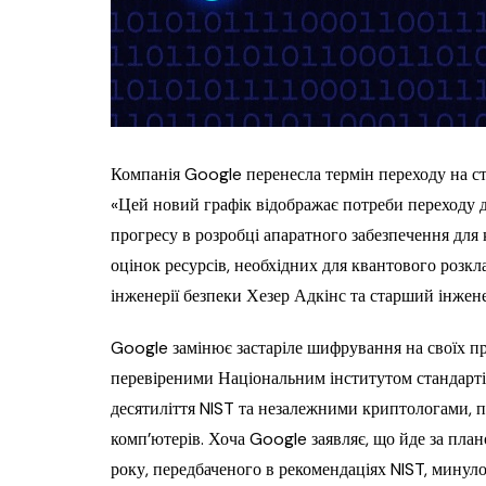
Компанія Google перенесла термін переходу на с
«Цей новий графік відображає потреби переходу 
прогресу в розробці апаратного забезпечення для
оцінок ресурсів, необхідних для квантового розкл
інженерії безпеки Хезер Адкінс та старший інже
Google замінює застаріле шифрування на своїх п
перевіреними Національним інститутом стандартів
десятиліття NIST та незалежними криптологами, пр
комп’ютерів. Хоча Google заявляє, що йде за пла
року, передбаченого в рекомендаціях NIST, мину