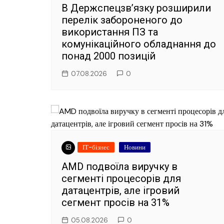
В Держспецзв’язку розширили
перелік забороненого до
використання ПЗ та
комунікаційного обладнання до
понад 2000 позицій
07.08.2026
0
ІТ-бізнес
Новини
AMD подвоїла виручку в
сегменті процесорів для
датацентрів, але ігровий
сегмент просів на 31%
05.08.2026
0