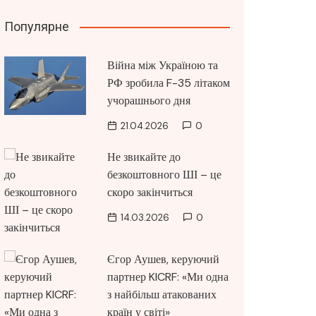
Популярне
Війна між Україною та
РФ зробила F-35 літаком
учорашнього дня
21.04.2026
0
Не звикайте до
безкоштовного ШІ – це
скоро закінчиться
14.03.2026
0
Єгор Аушев, керуючий
партнер KICRF: «Ми одна
з найбільш атакованих
країн у світі»