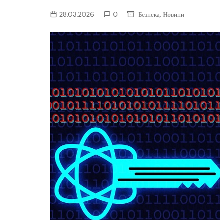
ІТ-бізнес
,
28.03.2026
0
Безпека
Новини
Консалтинг
Майбутнє
Мобільні пристрої/ПК
Наука
Периферія
Софт
Телеком
Технології
Фінтех