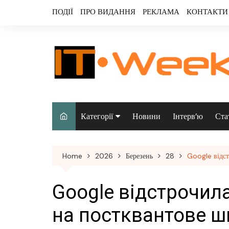
Skip
ПОДІЇ
ПРО ВИДАННЯ
РЕКЛАМА
КОНТАКТИ
to
content
Категорії
Новини
Інтерв’ю
Ста
Аналітика
Home
2026
Березень
28
Google відст
Аудіо & відео
Безпека
Google відстрочила
Інфраструктура/
на постквантове 
датацентри