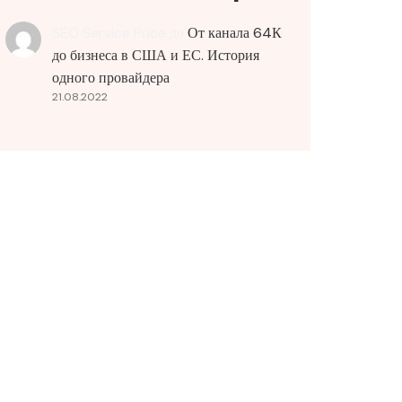
SEO Service Price
до
От канала 64К
до бизнеса в США и ЕС. История
одного провайдера
21.08.2022