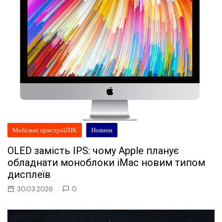
Мобільні пристрої/ПК
Новини
OLED замість IPS: чому Apple планує
обладнати моноблоки iMac новим типом
дисплеїв
30.03.2026
0