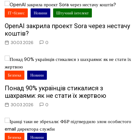
ІТ-бізнес
Новини
Штучний інтелект
OpenAI закрила проект Sora через нестачу
коштів?
30.03.2026
0
Безпека
Новини
Понад 90% українців стикалися з
шахраями: як не стати їх жертвою
30.03.2026
0
Безпека
Новини