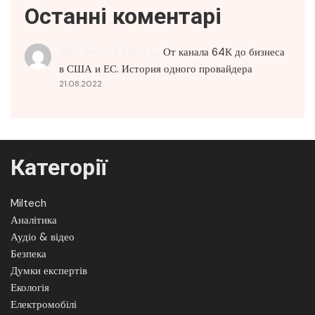
Останні коментарі
SEO Service Price
до
От канала 64К до бизнеса
в США и ЕС. История одного провайдера
21.08.2022
Категорії
Miltech
Аналітика
Аудіо & відео
Безпека
Думки експертів
Екологія
Електромобілі