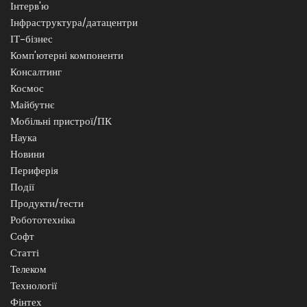
Інтерв'ю
Інфраструктура/датацентри
ІТ-бізнес
Комп'ютерні компоненти
Консалтинг
Космос
Майбутнє
Мобільні пристрої/ПК
Наука
Новини
Периферія
Події
Продукти/тести
Робототехніка
Софт
Статті
Телеком
Технології
Фінтех