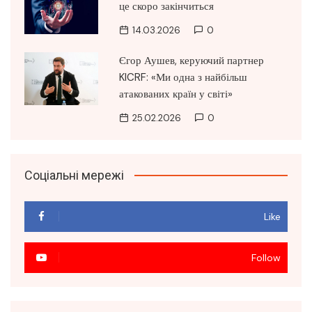
це скоро закінчиться
14.03.2026
0
Єгор Аушев, керуючий партнер
KICRF: «Ми одна з найбільш
атакованих країн у світі»
25.02.2026
0
Соціальні мережі
Like
Follow