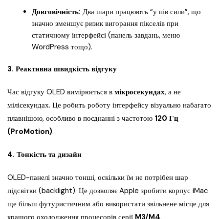
Довговічність:
Два шари працюють “у пів сили”, що
значно зменшує ризик вигорання пікселів при
статичному інтерфейсі (панель завдань, меню
WordPress тощо).
3. Реактивна швидкість відгуку
Час відгуку OLED вимірюється в
мікросекундах
, а не
мілісекундах. Це робить роботу інтерфейсу візуально набагато
плавнішою, особливо в поєднанні з частотою
120 Гц
(ProMotion)
.
4. Тонкість та дизайн
OLED-панелі значно тонші, оскільки їм не потрібен шар
підсвітки (backlight). Це дозволяє Apple зробити корпус iMac
ще більш футуристичним або використати звільнене місце для
кращого охолодження процесорів серії
M3/M4
.