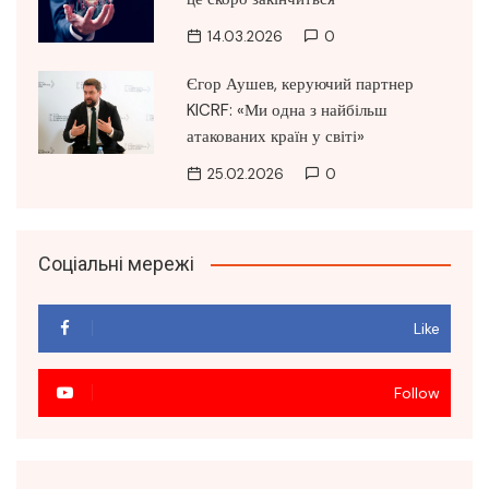
14.03.2026
0
Єгор Аушев, керуючий партнер
KICRF: «Ми одна з найбільш
атакованих країн у світі»
25.02.2026
0
Соціальні мережі
Like
Follow