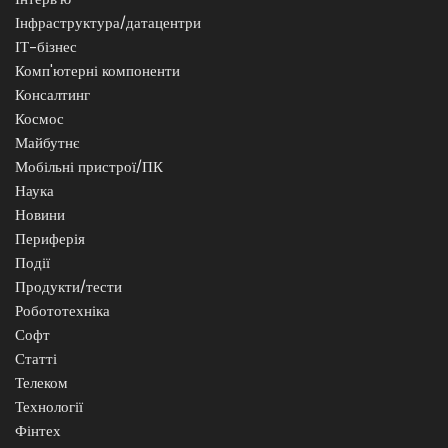
Інфраструктура/датацентри
ІТ-бізнес
Комп'ютерні компоненти
Консалтинг
Космос
Майбутнє
Мобільні пристрої/ПК
Наука
Новини
Периферія
Події
Продукти/тести
Робототехніка
Софт
Статті
Телеком
Технології
Фінтех