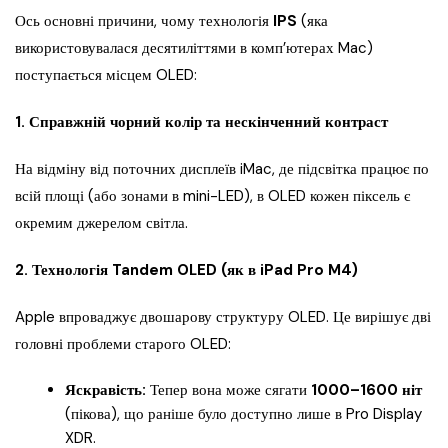
Ось основні причини, чому технологія
IPS
(яка
використовувалася десятиліттями в комп’ютерах Mac)
поступається місцем OLED:
1. Справжній чорний колір та нескінченний контраст
На відміну від поточних дисплеїв iMac, де підсвітка працює по
всій площі (або зонами в mini-LED), в OLED кожен піксель є
окремим джерелом світла.
2. Технологія Tandem OLED (як в iPad Pro M4)
Apple впроваджує двошарову структуру OLED. Це вирішує дві
головні проблеми старого OLED:
Яскравість:
Тепер вона може сягати
1000–1600 ніт
(пікова), що раніше було доступно лише в Pro Display
XDR.