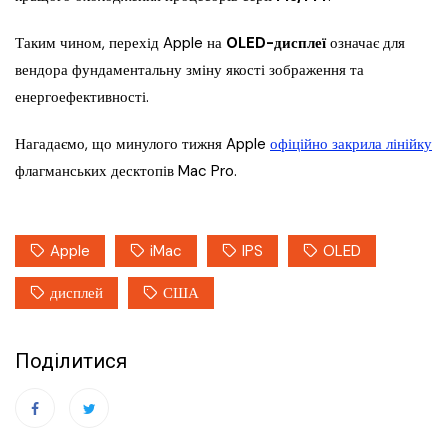
Таким чином, перехід Apple на
OLED-дисплеї
означає для
вендора фундаментальну зміну якості зображення та
енергоефективності.
Нагадаємо, що минулого тижня Apple
офіційно закрила лінійку
флагманських десктопів Mac Pro.
Apple
iMac
IPS
OLED
дисплей
США
Поділитися