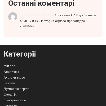
Останні коментарі
SEO Service Price
до
От канала 64К до бизнеса
в США и ЕС. История одного провайдера
21.08.2022
Категорії
Miltech
Аналітика
Аудіо & відео
Безпека
Думки експертів
Екологія
Електромобілі
Інтерв'ю