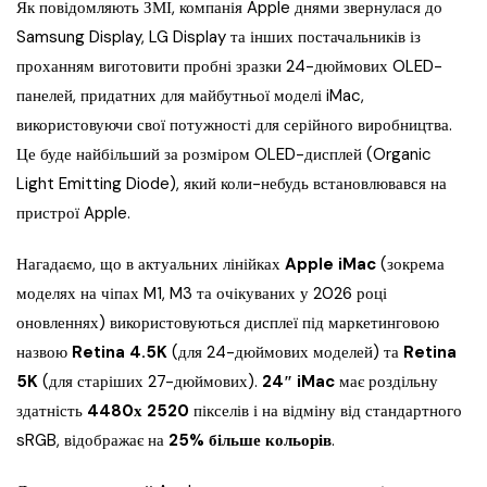
Як повідомляють ЗМІ, компанія Apple днями звернулася до
Samsung Display, LG Display та інших постачальників із
проханням виготовити пробні зразки 24-дюймових OLED-
панелей, придатних для майбутньої моделі iMac,
використовуючи свої потужності для серійного виробництва.
Це буде найбільший за розміром OLED-дисплей (Organic
Light Emitting Diode), який коли-небудь встановлювався на
пристрої Apple.
Нагадаємо, що в актуальних лінійках
Apple iMac
(зокрема
моделях на чіпах M1, M3 та очікуваних у 2026 році
оновленнях) використовуються дисплеї під маркетинговою
назвою
Retina 4.5K
(для 24-дюймових моделей) та
Retina
5K
(для старіших 27-дюймових).
24″ iMac
має роздільну
здатність
4480х 2520
пікселів і на відміну від стандартного
sRGB, відображає на
25% більше кольорів
.