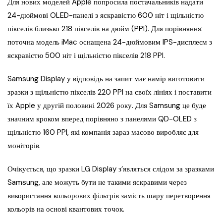
Для нових моделей Apple попросила постачальників надати
24-дюймові OLED-панелі з яскравістю 600 ніт і щільністю
пікселів близько 218 пікселів на дюйм (PPI). Для порівняння:
поточна модель iMac оснащена 24-дюймовим IPS-дисплеєм з
яскравістю 500 ніт і щільністю пікселів 218 PPI.
Samsung Display у відповідь на запит має намір виготовити
зразки з щільністю пікселів 220 PPI на своїх лініях і поставити
їх Apple у другій половині 2026 року. Для Samsung це буде
значним кроком вперед порівняно з панелями QD-OLED з
щільністю 160 PPI, які компанія зараз масово виробляє для
моніторів.
Очікується, що зразки LG Display з’являться слідом за зразками
Samsung, але можуть бути не такими яскравими через
використання кольорових фільтрів замість шару перетворення
кольорів на основі квантових точок.