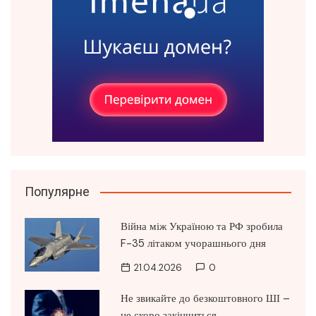
Популярне
Війна між Україною та РФ зробила
F-35 літаком учорашнього дня
21.04.2026
0
Не звикайте до безкоштовного ШІ –
це скоро закінчиться