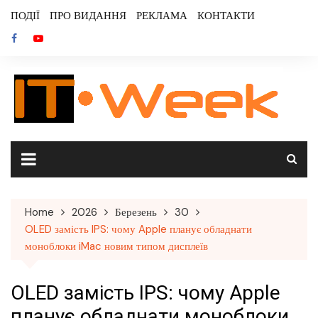
Skip
ПОДІЇ
ПРО ВИДАННЯ
РЕКЛАМА
КОНТАКТИ
to
content
Home
2026
Березень
30
OLED замість IPS: чому Apple планує обладнати
моноблоки iMac новим типом дисплеїв
OLED замість IPS: чому Apple
планує обладнати моноблоки