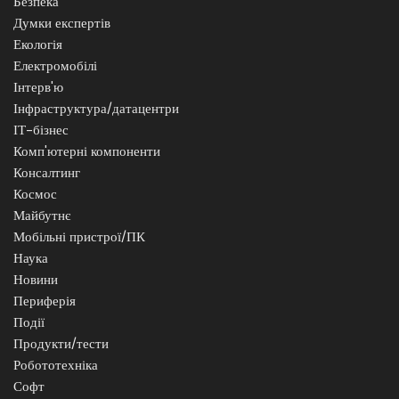
Безпека
Думки експертів
Екологія
Електромобілі
Інтерв'ю
Інфраструктура/датацентри
ІТ-бізнес
Комп'ютерні компоненти
Консалтинг
Космос
Майбутнє
Мобільні пристрої/ПК
Наука
Новини
Периферія
Події
Продукти/тести
Робототехніка
Софт