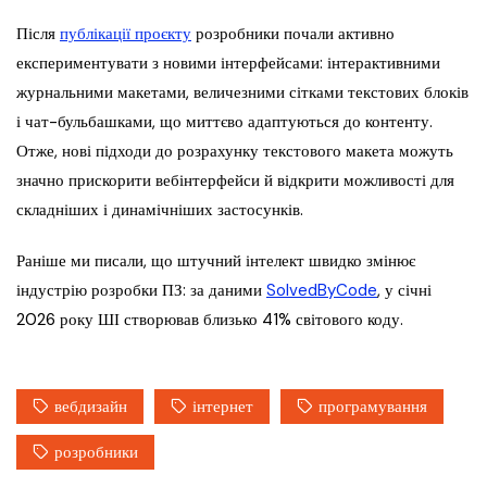
Після
публікації проєкту
розробники почали активно
експериментувати з новими інтерфейсами: інтерактивними
журнальними макетами, величезними сітками текстових блоків
і чат-бульбашками, що миттєво адаптуються до контенту.
Отже, нові підходи до розрахунку текстового макета можуть
значно прискорити вебінтерфейси й відкрити можливості для
складніших і динамічніших застосунків.
Раніше ми писали, що штучний інтелект швидко змінює
індустрію розробки ПЗ: за даними
SolvedByCode
, у січні
2026 року ШІ створював близько 41% світового коду.
вебдизайн
інтернет
програмування
розробники