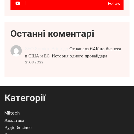
Follow
Останні коментарі
SEO Service Price
до
От канала 64К до бизнеса
в США и ЕС. История одного провайдера
21.08.2022
Категорії
Miltech
Аналітика
Аудіо & відео