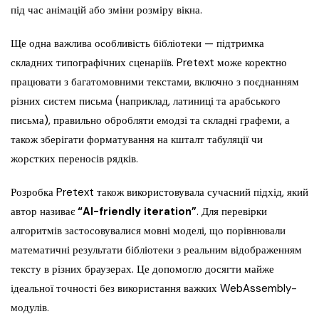
під час анімацій або зміни розміру вікна.
Ще одна важлива особливість бібліотеки — підтримка
складних типографічних сценаріїв. Pretext може коректно
працювати з багатомовними текстами, включно з поєднанням
різних систем письма (наприклад, латиниці та арабського
письма), правильно обробляти емодзі та складні графеми, а
також зберігати форматування на кшталт табуляції чи
жорстких переносів рядків.
Розробка Pretext також використовувала сучасний підхід, який
автор називає
“AI-friendly iteration”
. Для перевірки
алгоритмів застосовувалися мовні моделі, що порівнювали
математичні результати бібліотеки з реальним відображенням
тексту в різних браузерах. Це допомогло досягти майже
ідеальної точності без використання важких WebAssembly-
модулів.