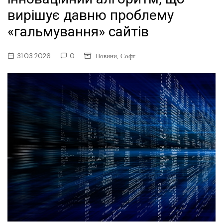
вирішує давню проблему
«гальмування» сайтів
,
31.03.2026
0
Новини
Софт