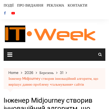
Skip
ПОДІЇ
ПРО ВИДАННЯ
РЕКЛАМА
КОНТАКТИ
to
content
Home
2026
Березень
31
Інженер Midjourney створив інноваційний алгоритм, що
вирішує давню проблему «гальмування» сайтів
Інженер Midjourney створив
інноваційний алгоритм, що