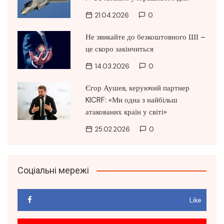
21.04.2026
0
Не звикайте до безкоштовного ШІ –
це скоро закінчиться
14.03.2026
0
Єгор Аушев, керуючий партнер
KICRF: «Ми одна з найбільш
атакованих країн у світі»
25.02.2026
0
Соціальні мережі
Like