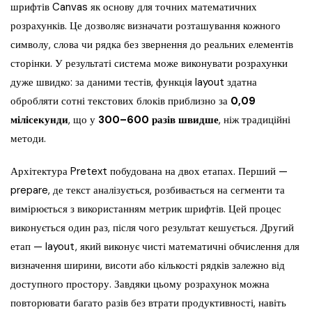
шрифтів Canvas як основу для точних математичних
розрахунків. Це дозволяє визначати розташування кожного
символу, слова чи рядка без звернення до реальних елементів
сторінки. У результаті система може виконувати розрахунки
дуже швидко: за даними тестів, функція layout здатна
обробляти сотні текстових блоків приблизно за
0,09
мілісекунди
, що у
300–600 разів швидше
, ніж традиційні
методи.
Архітектура Pretext побудована на двох етапах. Перший —
prepare, де текст аналізується, розбивається на сегменти та
вимірюється з використанням метрик шрифтів. Цей процес
виконується один раз, після чого результат кешується. Другий
етап — layout, який виконує чисті математичні обчислення для
визначення ширини, висоти або кількості рядків залежно від
доступного простору. Завдяки цьому розрахунок можна
повторювати багато разів без втрати продуктивності, навіть