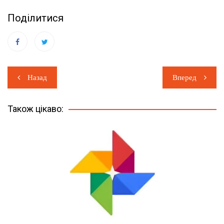
Поділитися
Навігація
Назад
Вперед
записів
Також цікаво: