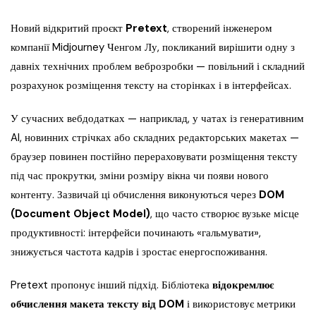
Новий відкритий проєкт
Pretext
, створений інженером
компанії Midjourney Ченгом Лу, покликаний вирішити одну з
давніх технічних проблем веброзробки — повільний і складний
розрахунок розміщення тексту на сторінках і в інтерфейсах.
У сучасних вебдодатках — наприклад, у чатах із генеративним
AI, новинних стрічках або складних редакторських макетах —
браузер повинен постійно перераховувати розміщення тексту
під час прокрутки, зміни розміру вікна чи появи нового
контенту. Зазвичай ці обчислення виконуються через
DOM
(Document Object Model)
, що часто створює вузьке місце
продуктивності: інтерфейси починають «гальмувати»,
знижується частота кадрів і зростає енергоспоживання.
Pretext пропонує інший підхід. Бібліотека
відокремлює
обчислення макета тексту від DOM
і використовує метрики