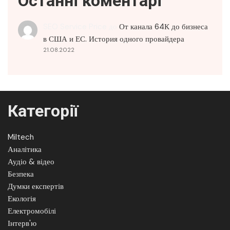
Останні коментарі
SEO Service Price
до
От канала 64К до бизнеса
в США и ЕС. История одного провайдера
21.08.2022
Категорії
Miltech
Аналітика
Аудіо & відео
Безпека
Думки експертів
Екологія
Електромобілі
Інтерв'ю