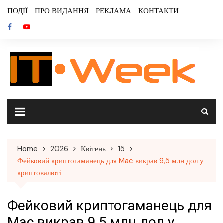
Skip
ПОДІЇ
ПРО ВИДАННЯ
РЕКЛАМА
КОНТАКТИ
to
content
Home
2026
Квітень
15
Фейковий криптогаманець для Mac викрав 9,5 млн дол у
криптовалюті
Фейковий криптогаманець для
Mac викрав 9,5 млн дол у