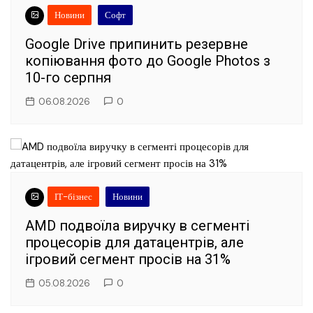
Новини
Софт
Google Drive припинить резервне
копіювання фото до Google Photos з
10-го серпня
06.08.2026
0
ІТ-бізнес
Новини
AMD подвоїла виручку в сегменті
процесорів для датацентрів, але
ігровий сегмент просів на 31%
05.08.2026
0