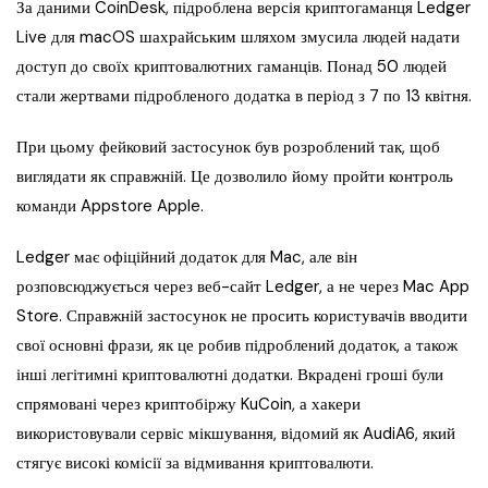
За даними CoinDesk, підроблена версія криптогаманця Ledger
Live для macOS шахрайським шляхом змусила людей надати
доступ до своїх криптовалютних гаманців. Понад 50 людей
стали жертвами підробленого додатка в період з 7 по 13 квітня.
При цьому фейковий застосунок був розроблений так, щоб
виглядати як справжній. Це дозволило йому пройти контроль
команди Appstore Apple.
Ledger має офіційний додаток для Mac, але він
розповсюджується через веб-сайт Ledger, а не через Mac App
Store. Справжній застосунок не просить користувачів вводити
свої основні фрази, як це робив підроблений додаток, а також
інші легітимні криптовалютні додатки. Вкрадені гроші були
спрямовані через криптобіржу KuCoin, а хакери
використовували сервіс мікшування, відомий як AudiA6, який
стягує високі комісії за відмивання криптовалюти.