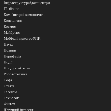
Інфраструктура/датацентри
ІТ-бізнес
Комп'ютерні компоненти
Консалтинг
Космос
Майбутнє
Мобільні пристрої/ПК
Наука
Новини
Периферія
Події
Продукти/тести
Робототехніка
Софт
Статті
Телеком
Технології
Фінтех
Штучний інтелект