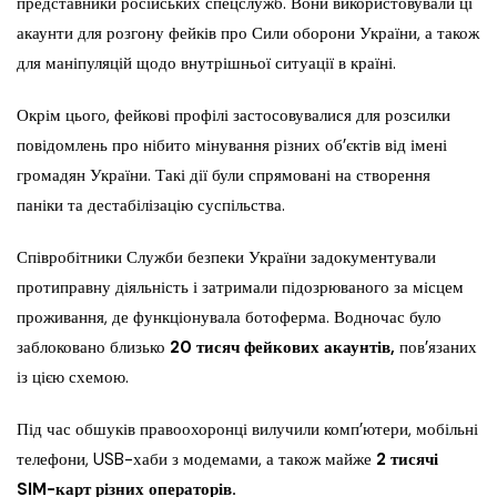
представники російських спецслужб. Вони використовували ці
акаунти для розгону фейків про Сили оборони України, а також
для маніпуляцій щодо внутрішньої ситуації в країні.
Окрім цього, фейкові профілі застосовувалися для розсилки
повідомлень про нібито мінування різних об’єктів від імені
громадян України. Такі дії були спрямовані на створення
паніки та дестабілізацію суспільства.
Співробітники Служби безпеки України задокументували
протиправну діяльність і затримали підозрюваного за місцем
проживання, де функціонувала ботоферма. Водночас було
заблоковано близько
20 тисяч фейкових акаунтів,
пов’язаних
із цією схемою.
Під час обшуків правоохоронці вилучили комп’ютери, мобільні
телефони, USB-хаби з модемами, а також майже
2 тисячі
SIM-карт різних операторів.