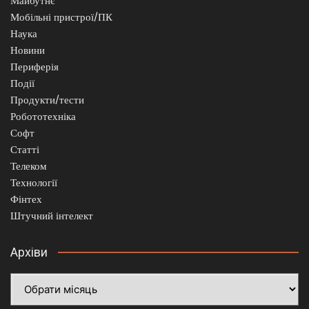
Майбутнє
Мобільні пристрої/ПК
Наука
Новини
Периферія
Події
Продукти/тести
Робототехніка
Софт
Статті
Телеком
Технології
Фінтех
Штучний інтелект
Архіви
Архіви