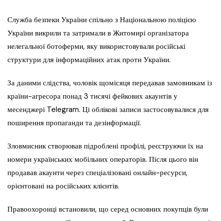
Служба безпеки України спільно з Національною поліцією
України викрили та затримали в Житомирі організатора
нелегальної ботоферми, яку використовували російські
структури для інформаційних атак проти України.
За даними слідства, чоловік щомісяця передавав замовникам із
країни-агресора понад 3 тисячі фейкових акаунтів у
месенджері Telegram. Ці облікові записи застосовувалися для
поширення пропаганди та дезінформації.
Зловмисник створював підроблені профілі, реєструючи їх на
номери українських мобільних операторів. Після цього він
продавав акаунти через спеціалізовані онлайн-ресурси,
орієнтовані на російських клієнтів.
Правоохоронці встановили, що серед основних покупців були