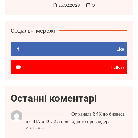
25.02.2026
0
Соціальні мережі
Like
Follow
Останні коментарі
SEO Service Price
до
От канала 64К до бизнеса
в США и ЕС. История одного провайдера
21.08.2022