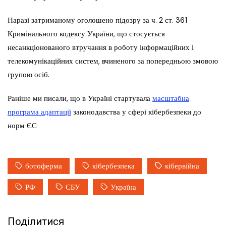
Наразі затриманому оголошено підозру за ч. 2 ст. 361
Кримінального кодексу України, що стосується
несанкціонованого втручання в роботу інформаційних і
телекомунікаційних систем, вчиненого за попередньою змовою
групою осіб.
Раніше ми писали, що в Україні стартувала
масштабна
програма адаптації
законодавства у сфері кібербезпеки до
норм ЄС
ботоферма
кібербезпека
кібервійна
РФ
СБУ
Україна
Поділитися