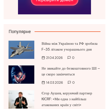
Популярне
Війна між Україною та РФ зробила
F-35 літаком учорашнього дня
21.04.2026
0
Не звикайте до безкоштовного ШІ –
це скоро закінчиться
14.03.2026
0
Єгор Аушев, керуючий партнер
KICRF: «Ми одна з найбільш
атакованих країн у світі»