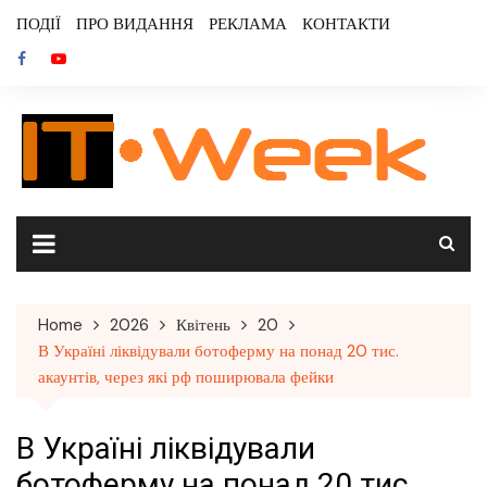
Skip
ПОДІЇ
ПРО ВИДАННЯ
РЕКЛАМА
КОНТАКТИ
to
content
Home
2026
Квітень
20
В Україні ліквідували ботоферму на понад 20 тис.
акаунтів, через які рф поширювала фейки
В Україні ліквідували
ботоферму на понад 20 тис.