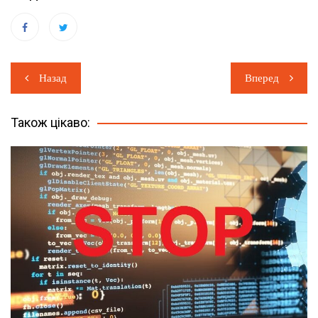
Навігація
Назад
Вперед
записів
Також цікаво: