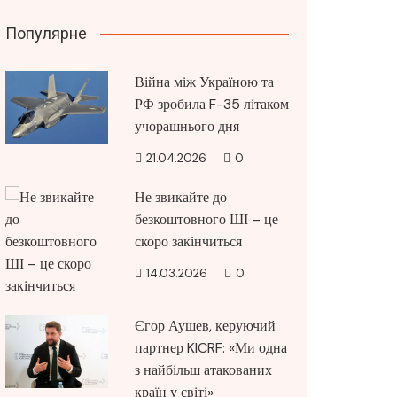
Популярне
Війна між Україною та
РФ зробила F-35 літаком
учорашнього дня
21.04.2026
0
Не звикайте до
безкоштовного ШІ – це
скоро закінчиться
14.03.2026
0
Єгор Аушев, керуючий
партнер KICRF: «Ми одна
з найбільш атакованих
країн у світі»