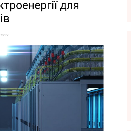
троенергії для
ів
овини