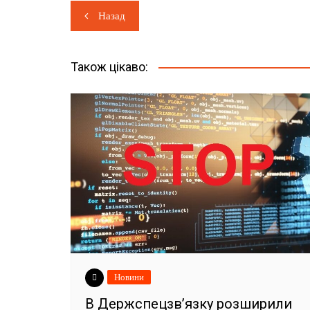
Навігація
Назад
записів
Також цікаво:
Новини
В Держспецзв’язку розширили