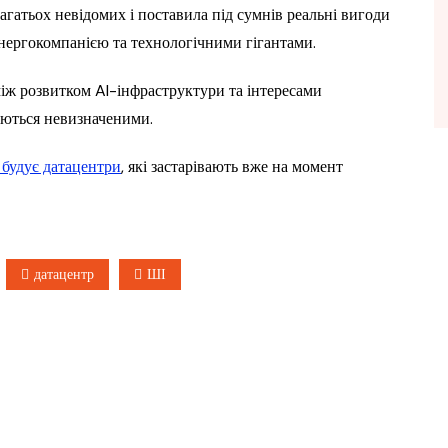
гатьох невідомих і поставила під сумнів реальні вигоди
нергокомпанією та технологічними гігантами.
іж розвитком AI-інфраструктури та інтересами
аються невизначеними.
 будує датацентри
, які застарівають вже на момент
датацентр
ШІ