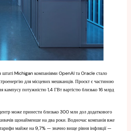
 штаті Michigan компаніями OpenAI та Oracle стало
ктроенергію для місцевих мешканців. Проєкт є частиною
ння кампусу потужністю 1,4 ГВт вартістю близько 16 млрд
центр може принести близько 300 млн дол додаткового
живачів щонайменше на два роки. Водночас компанія вже
 тарифи майже на 9,7% — значно вище рівня інфляції —