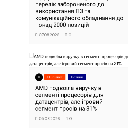
перелік забороненого до
використання ПЗ та
комунікаційного обладнання до
понад 2000 позицій
07.08.2026
0
ІТ-бізнес
Новини
AMD подвоїла виручку в
сегменті процесорів для
датацентрів, але ігровий
сегмент просів на 31%
05.08.2026
0