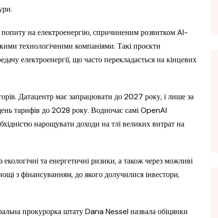
ури.
м попиту на електроенергію, спричиненим розвитком AI-
икими технологічними компаніями. Такі проєкти
едачу електроенергії, що часто перекладається на кінцевих
торів. Датацентр має запрацювати до 2027 року, і лише за
щень тарифів до 2028 року. Водночас самі OpenAI
бхідністю нарощувати доходи на тлі великих витрат на
з екологічні та енергетичні ризики, а також через можливі
нощі з фінансуванням, до якого долучилися інвестори,
ральна прокурорка штату Dana Nessel назвала обіцянки