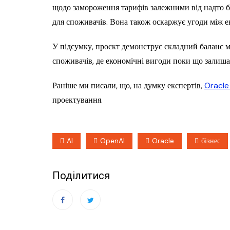
щодо замороження тарифів залежними від надто ба
для споживачів. Вона також оскаржує угоди між е
У підсумку, проєкт демонструє складний баланс м
споживачів, де економічні вигоди поки що залиш
Раніше ми писали, що, на думку експертів,
Oracle
проектування.
AI
OpenAI
Oracle
бізнес
Поділитися