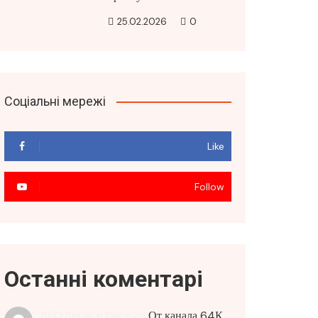
25.02.2026
0
Соціальні мережі
Like
Follow
Останні коментарі
SEO Service Price
до
От канала 64К