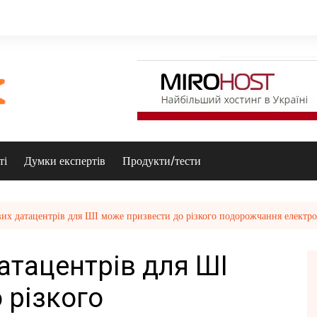
ті
Думки експертів
Продукти/тести
их датацентрів для ШІ може призвести до різкого подорожчання електро
атацентрів для ШІ
 різкого