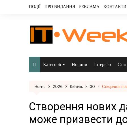
Skip
ПОДІЇ
ПРО ВИДАННЯ
РЕКЛАМА
КОНТАКТИ
to
content
Категорії
Новини
Інтерв’ю
Стат
Аналітика
Home
2026
Квітень
30
Створення нов
Аудіо & відео
Безпека
Створення нових д
Інфраструктура/
може призвести до
датацентри