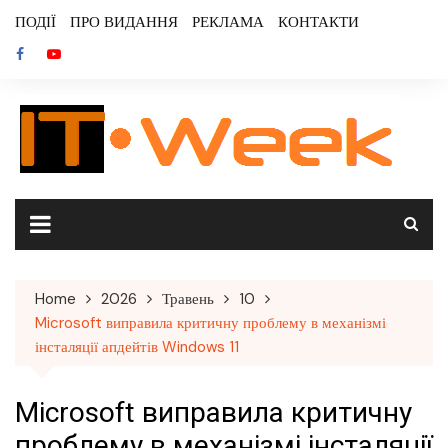
Skip
ПОДІЇ
ПРО ВИДАННЯ
РЕКЛАМА
КОНТАКТИ
to
content
Home
2026
Травень
10
Microsoft виправила критичну проблему в механізмі
інсталяції апдейтів Windows 11
Microsoft виправила критичну
проблему в механізмі інсталяції