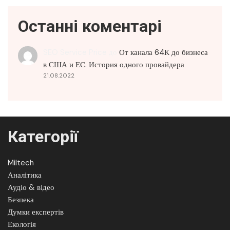
Останні коментарі
SEO Service Price
до
От канала 64К до бизнеса
в США и ЕС. История одного провайдера
21.08.2022
Категорії
Miltech
Аналітика
Аудіо & відео
Безпека
Думки експертів
Екологія