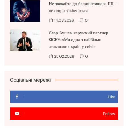
Не звикайте до безкоштовного ШІ –
це скоро закінчиться
14.03.2026
0
Єгор Аушев, керуючий партнер
KICRF: «Ми одна з найбільш
атакованих країн у світі»
25.02.2026
0
Соціальні мережі
Like
Follow