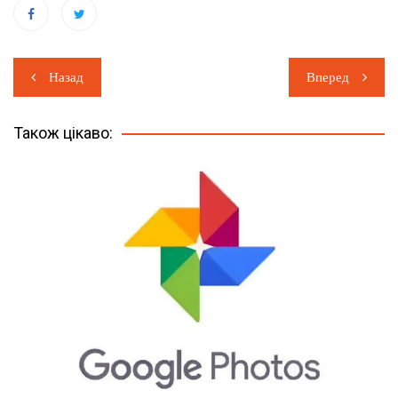
Навігація
Назад
Вперед
записів
Також цікаво: