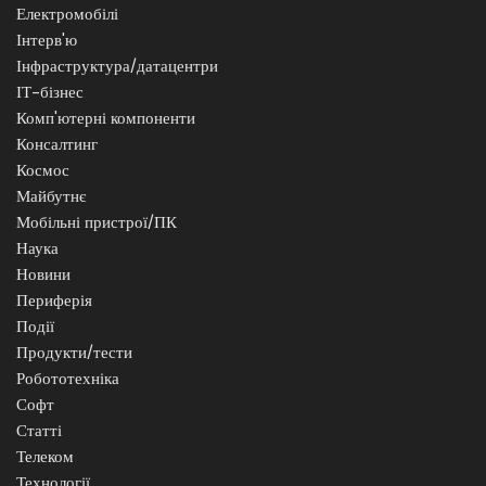
Електромобілі
Інтерв'ю
Інфраструктура/датацентри
ІТ-бізнес
Комп'ютерні компоненти
Консалтинг
Космос
Майбутнє
Мобільні пристрої/ПК
Наука
Новини
Периферія
Події
Продукти/тести
Робототехніка
Софт
Статті
Телеком
Технології