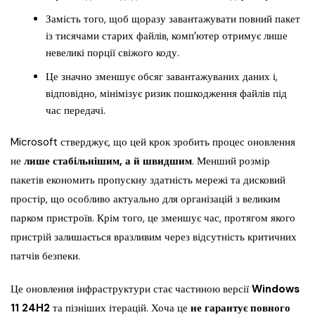
Замість того, щоб щоразу завантажувати повний пакет
із тисячами старих файлів, комп’ютер отримує лише
невеликі порції свіжого коду.
Це значно зменшує обсяг завантажуваних даних і,
відповідно, мінімізує ризик пошкодження файлів під
час передачі.
Microsoft стверджує, що цей крок зробить процес оновлення
не
лише стабільнішим, а й швидшим
. Менший розмір
пакетів економить пропускну здатність мережі та дисковий
простір, що особливо актуально для організацій з великим
парком пристроїв. Крім того, це зменшує час, протягом якого
пристрій залишається вразливим через відсутність критичних
патчів безпеки.
Це оновлення інфраструктури стає частиною версії
Windows
11 24H2
та пізніших ітерацій. Хоча це
не гарантує повного