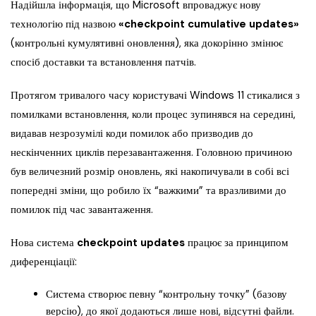
Надійшла інформація, що Microsoft впроваджує нову
технологію під назвою
«checkpoint cumulative updates»
(контрольні кумулятивні оновлення), яка докорінно змінює
спосіб доставки та встановлення патчів.
Протягом тривалого часу користувачі Windows 11 стикалися з
помилками встановлення, коли процес зупинявся на середині,
видавав незрозумілі коди помилок або призводив до
нескінченних циклів перезавантаження. Головною причиною
був величезний розмір оновлень, які накопичували в собі всі
попередні зміни, що робило їх “важкими” та вразливими до
помилок під час завантаження.
Нова система
checkpoint updates
працює за принципом
диференціації:
Система створює певну “контрольну точку” (базову
версію), до якої додаються лише нові, відсутні файли.