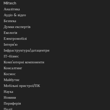
Miltech
Аналітика
Аудіо & відео
Безпека
Думки експертів
Екологія
Електромобілі
Інтерв'ю
Інфраструктура/датацентри
ІТ-бізнес
Комп'ютерні компоненти
Консалтинг
Космос
Майбутнє
Мобільні пристрої/ПК
Наука
Новини
Периферія
Події