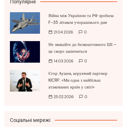
Популярне
Війна між Україною та РФ зробила
F-35 літаком учорашнього дня
21.04.2026
0
Не звикайте до безкоштовного ШІ –
це скоро закінчиться
14.03.2026
0
Єгор Аушев, керуючий партнер
KICRF: «Ми одна з найбільш
атакованих країн у світі»
25.02.2026
0
Соціальні мережі