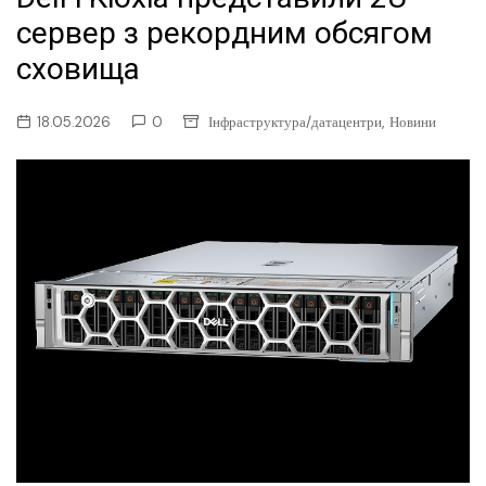
сервер з рекордним обсягом
сховища
,
18.05.2026
0
Інфраструктура/датацентри
Новини