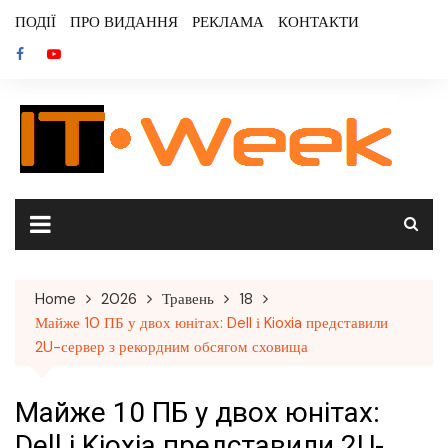
Skip
ПОДІЇ
ПРО ВИДАННЯ
РЕКЛАМА
КОНТАКТИ
to
content
Home
2026
Травень
18
Майже 10 ПБ у двох юнітах: Dell і Kioxia представили
2U-сервер з рекордним обсягом сховища
Майже 10 ПБ у двох юнітах:
Dell і Kioxia представили 2U-