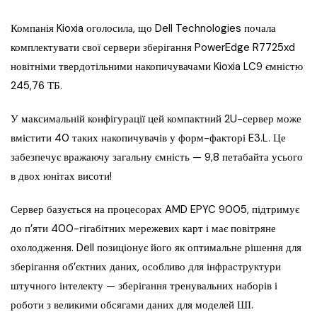
Компанія Kioxia оголосила, що Dell Technologies почала
комплектувати свої сервери зберігання PowerEdge R7725xd
новітніми твердотільними накопичувачами Kioxia LC9 ємністю
245,76 ТБ.
У максимальній конфігурації цей компактний 2U-сервер може
вмістити 40 таких накопичувачів у форм-факторі E3.L. Це
забезпечує вражаючу загальну ємність — 9,8 петабайта усього
в двох юнітах висоти!
Сервер базується на процесорах AMD EPYC 9005, підтримує
до п’яти 400-гігабітних мережевих карт і має повітряне
охолодження. Dell позиціонує його як оптимальне рішення для
зберігання об’єктних даних, особливо для інфраструктури
штучного інтелекту — зберігання тренувальних наборів і
роботи з великими обсягами даних для моделей ШІ.