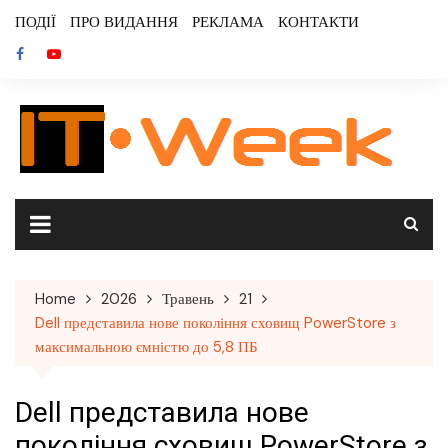
Skip
ПОДІЇ
ПРО ВИДАННЯ
РЕКЛАМА
КОНТАКТИ
to
content
Home
2026
Травень
21
Dell представила нове покоління сховищ PowerStore з
максимальною ємністю до 5,8 ПБ
Dell представила нове
покоління сховищ PowerStore з