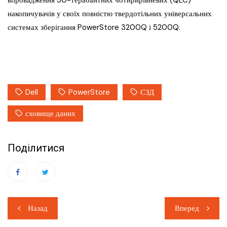
впровадження 30-терабайтних чотирирівневих (QLC)
накопичувачів у своїх повністю твердотільних універсальних
системах зберігання PowerStore 3200Q і 5200Q.
Dell
PowerStore
СЗД
сховище даних
Поділитися
Навігація
Назад
Вперед
записів