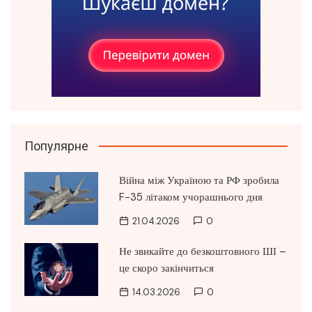
Популярне
Війна між Україною та РФ зробила
F-35 літаком учорашнього дня
21.04.2026
0
Не звикайте до безкоштовного ШІ –
це скоро закінчиться
14.03.2026
0