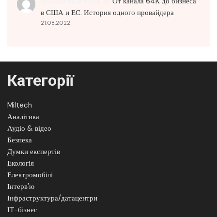
SEO Service Price
до
От канала 64К до бизнеса
в США и ЕС. История одного провайдера
21.08.2022
Категорії
Miltech
Аналітика
Аудіо & відео
Безпека
Думки експертів
Екологія
Електромобілі
Інтерв'ю
Інфраструктура/датацентри
ІТ-бізнес