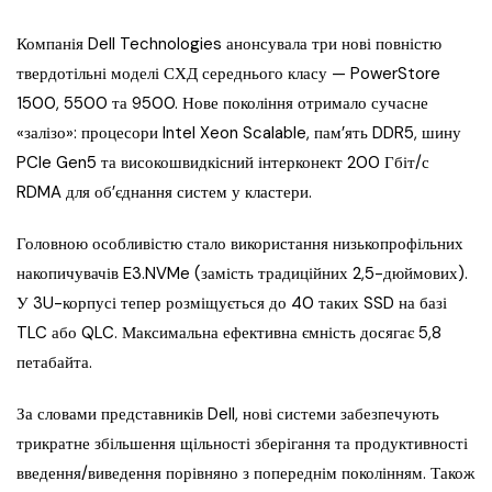
Компанія Dell Technologies анонсувала три нові повністю
твердотільні моделі СХД середнього класу — PowerStore
1500, 5500 та 9500. Нове покоління отримало сучасне
«залізо»: процесори Intel Xeon Scalable, пам’ять DDR5, шину
PCIe Gen5 та високошвидкісний інтерконект 200 Гбіт/с
RDMA для об’єднання систем у кластери.
Головною особливістю стало використання низькопрофільних
накопичувачів E3.NVMe (замість традиційних 2,5-дюймових).
У 3U-корпусі тепер розміщується до 40 таких SSD на базі
TLC або QLC. Максимальна ефективна ємність досягає 5,8
петабайта.
За словами представників Dell, нові системи забезпечують
трикратне збільшення щільності зберігання та продуктивності
введення/виведення порівняно з попереднім поколінням. Також