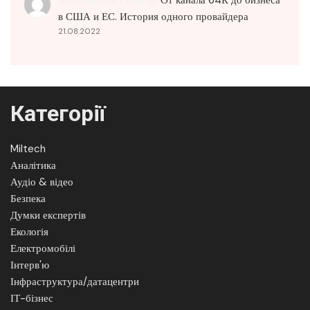
в США и ЕС. История одного провайдера
21.08.2022
Категорії
Miltech
Аналітика
Аудіо & відео
Безпека
Думки експертів
Екологія
Електромобілі
Інтерв'ю
Інфраструктура/датацентри
ІТ-бізнес