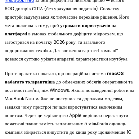
MacBook Neo
за безпрецедентно низькою ціною — всього
600 доларів США (без урахування податків). Спочатку
пристрій задумувався як тимчасове перехідне рішення. Його
мета полягала в тому, щоб
утримати користувачів на
платформі
в умовах глобального дефіциту мікросхем, що
загострився на початку 2026 року, та загального
подорожчання техніки. Для зниження вартості компанії
довелося суттєво урізати апаратні характеристики ноутбука.
Проте практика показала, що операційна система
macOS
набагато толерантніш
а до обмежених обсягів оперативної та
постійної пам’яті, ніж Windows. Якість повсякденної роботи на
MacBook Neo майже не поступилася дорожчим моделям,
завдяки чому пристрої почали користуватися величезним
попитом. Через це керівництво Apple вирішило переглянути
початкові плани: замість запланованих 5 мільйонів одиниць
компанія збирається випустити до кінця року щонайменше 10