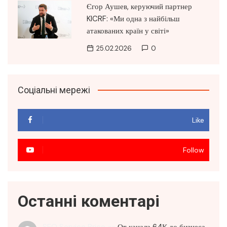
Єгор Аушев, керуючий партнер
KICRF: «Ми одна з найбільш
атакованих країн у світі»
25.02.2026
0
Соціальні мережі
Like
Follow
Останні коментарі
SEO Service Price
до
От канала 64К до бизнеса