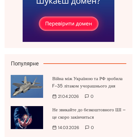
Популярне
Війна між Україною та РФ зробила
F-35 літаком учорашнього дня
21.04.2026
0
Не звикайте до безкоштовного ШІ –
це скоро закінчиться
14.03.2026
0