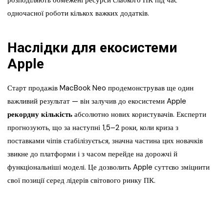
розподіляють обмежені ресурси слабкого ПК під час
одночасної роботи кількох важких додатків.
Наслідки для екосистеми
Apple
Старт продажів MacBook Neo продемонстрував ще один
важливий результат — він залучив до екосистеми Apple
рекордну кількість
абсолютно нових користувачів. Експерти
прогнозують, що за наступні 1,5–2 роки, коли криза з
поставками чіпів стабілізується, значна частина цих новачків
звикне до платформи і з часом перейде на дорожчі й
функціональніші моделі. Це дозволить Apple суттєво зміцнити
свої позиції серед лідерів світового ринку ПК.