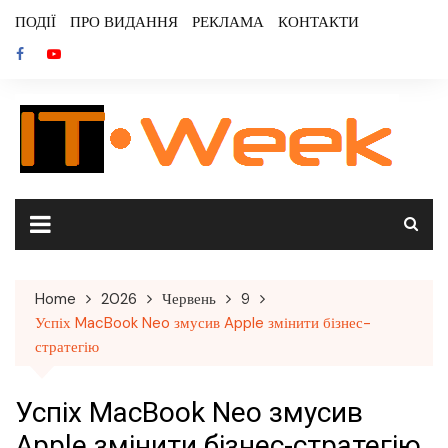
Skip
ПОДІЇ
ПРО ВИДАННЯ
РЕКЛАМА
КОНТАКТИ
to
content
Home
2026
Червень
9
Успіх MacBook Neo змусив Apple змінити бізнес-
стратегію
Успіх MacBook Neo змусив
Apple змінити бізнес-стратегію