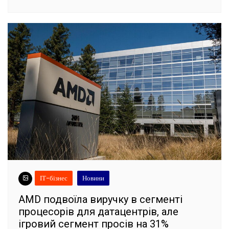
ІТ-бізнес
Новини
AMD подвоїла виручку в сегменті
процесорів для датацентрів, але
ігровий сегмент просів на 31%