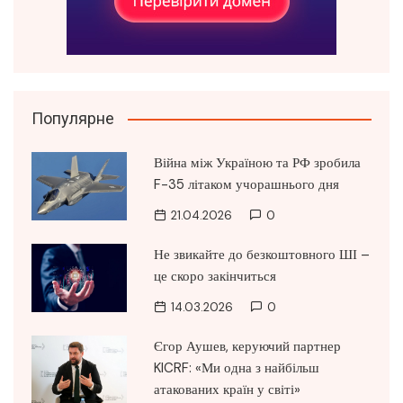
Популярне
Війна між Україною та РФ зробила
F-35 літаком учорашнього дня
21.04.2026
0
Не звикайте до безкоштовного ШІ –
це скоро закінчиться
14.03.2026
0
Єгор Аушев, керуючий партнер
KICRF: «Ми одна з найбільш
атакованих країн у світі»