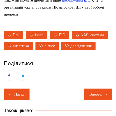
Також ви можете прочитати інше
дослідження IDC
: 6 із 10
організацій уже впровадили ПК на основі ШІ у свої робочі
процеси
Dell
flash
IDC
NAS-система
аналітика
бізнес
дослідження
Поділитися
Навігація
Назад
Вперед
записів
Також цікаво: