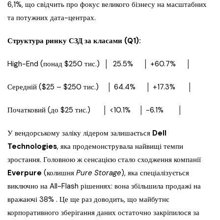
6,1%, що свідчить про фокус великого бізнесу на масштабних
та потужних дата-центрах.
Структура ринку СЗД за класами (Q1):
High-End (понад $250 тис.) │ 25.5% │ +60.7% │
Середній ($25 – $250 тис.) │ 64.4% │ +17.3% │
Початковий (до $25 тис.) │ <10.1% │ -6.1% │
У вендорському заліку лідером залишається
Dell
Technologies
, яка продемонструвала найвищі темпи
зростання. Головною ж сенсацією стало сходження компанії
Everpure
(колишня
Pure Storage
), яка спеціалізується
виключно на All-Flash рішеннях: вона збільшила продажі на
вражаючі 38% . Це ще раз доводить, що майбутнє
корпоративного зберігання даних остаточно закріпилося за