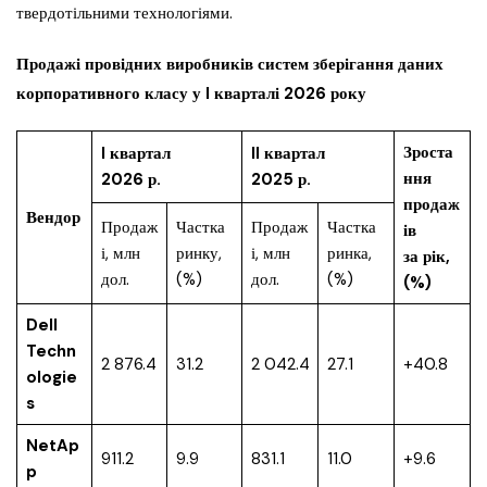
твердотільними технологіями.
Продажі провідних виробників систем зберігання даних
корпоративного класу у I кварталі 2026 року
Зроста
I квартал
II квартал
ння
2026 р.
2025 р.
продаж
Вендор
Продаж
Частка
Продаж
Частка
ів
і, млн
ринку,
і, млн
ринка,
за рік,
дол.
(%)
дол.
(%)
(%)
Dell
Techn
2 876.4
31.2
2 042.4
27.1
+40.8
ologie
s
NetAp
911.2
9.9
831.1
11.0
+9.6
p