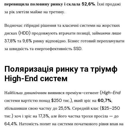
перевищила половину ринку і склала 52,6%
. Їхні продажі
за рік злетіли майже на третину.
Водночас гібридні рішення та класичні системи на жорстких
дисках (HDD) продовжують втрачати позиції, займаючи лише
37,8% та 9,6% ринку відповідно. Бізнес готовий переплачувати
за швидкість та енергоефективність SSD.
Поляризація ринку та тріумф
High-End систем
Найбільш динамічним виявився преміум-сегмент (
High-End
системи вартістю понад $250 тис.), який зріс на
60,7%
,
збільшивши свою частку до 25,5%. Середній клас ($25–250
тис.) хоч і зріс на 17,3%, але його частка трохи просіла — до
64,4%. Натомість попит на системи початкового рівня впав на