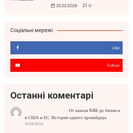
25.02.2026
0
Соціальні мережі
Like
Follow
Останні коментарі
SEO Service Price
до
От канала 64К до бизнеса
в США и ЕС. История одного провайдера
21.08.2022