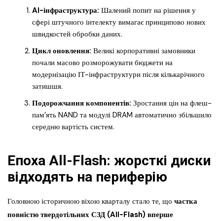
AI-інфраструктура:
Шалений попит на рішення у
сфері штучного інтелекту вимагає принципово нових
швидкостей обробки даних.
Цикл оновлення:
Великі корпоративні замовники
почали масово розморожувати бюджети на
модернізацію ІТ-інфраструктури після кількарічного
затишшя.
Подорожчання компонентів:
Зростання цін на флеш-
пам’ять NAND та модулі DRAM автоматично збільшило
середню вартість систем.
Епоха All-Flash: жорсткі диски
відходять на периферію
Головною історичною віхою кварталу стало те, що
частка
повністю твердотільних СЗД (All-Flash) вперше