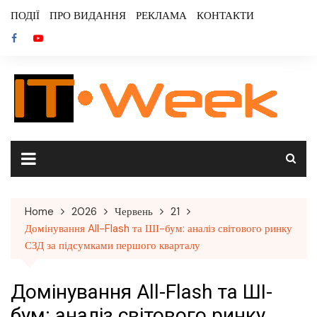
Skip
ПОДІЇ
ПРО ВИДАННЯ
РЕКЛАМА
КОНТАКТИ
to
content
Home
2026
Червень
21
Домінування All-Flash та ШІ-бум: аналіз світового ринку
СЗД за підсумками першого кварталу
Домінування All-Flash та ШІ-
бум: аналіз світового ринку